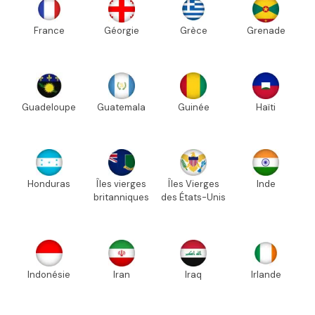
France
Géorgie
Grèce
Grenade
Guadeloupe
Guatemala
Guinée
Haïti
Honduras
Îles vierges
Îles Vierges
Inde
britanniques
des États-Unis
Indonésie
Iran
Iraq
Irlande