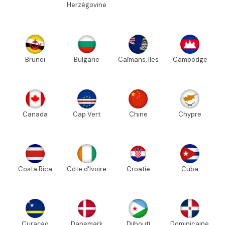
Herzégovine
Brunei
Bulgarie
Caïmans, Iles
Cambodge
Canada
Cap Vert
Chine
Chypre
Costa Rica
Côte d'Ivoire
Croatie
Cuba
Curaçao
Danemark
Djibouti
Dominicaine,