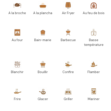
A la broche
A la plancha
Air Fryer
Au feu de bois
Au four
Bain-marie
Barbecue
Basse
température
Blanchir
Bouillir
Confire
Flamber
Frire
Glacer
Griller
Mariner