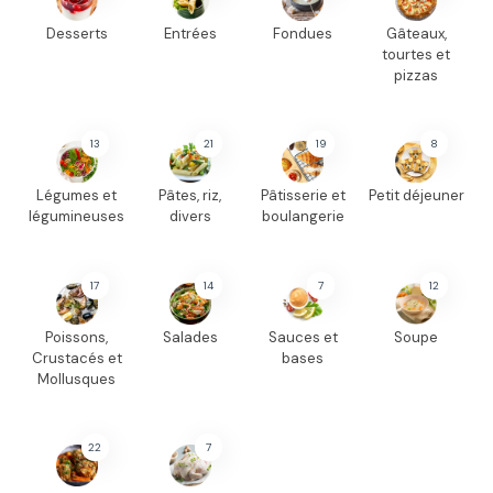
Desserts
Entrées
Fondues
Gâteaux,
tourtes et
pizzas
13
21
19
8
Légumes et
Pâtes, riz,
Pâtisserie et
Petit déjeuner
légumineuses
divers
boulangerie
17
14
7
12
Poissons,
Salades
Sauces et
Soupe
Crustacés et
bases
Mollusques
22
7