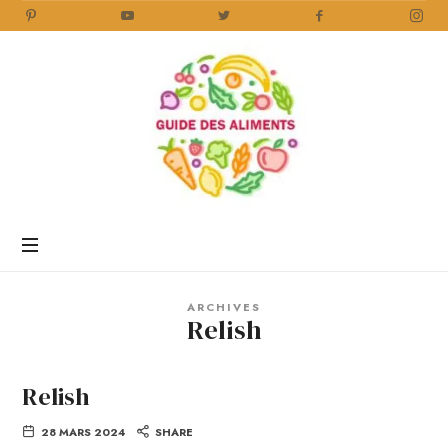
Guide
des
Aliments
Encyclopédie
des
aliments
/
ARCHIVES
www.guidedesaliments.com
Relish
Relish
28 MARS 2024
SHARE