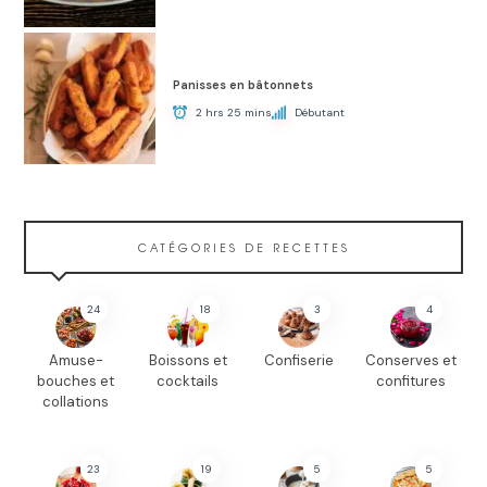
Panisses en bâtonnets
2 hrs 25 mins
Débutant
CATÉGORIES DE RECETTES
24
18
3
4
Amuse-
Boissons et
Confiserie
Conserves et
bouches et
cocktails
confitures
collations
23
19
5
5