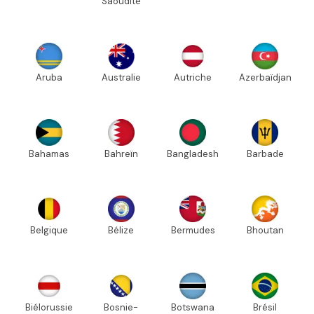
Saoudite
Aruba
Australie
Autriche
Azerbaïdjan
Bahamas
Bahreïn
Bangladesh
Barbade
Belgique
Bélize
Bermudes
Bhoutan
Biélorussie
Bosnie-
Botswana
Brésil