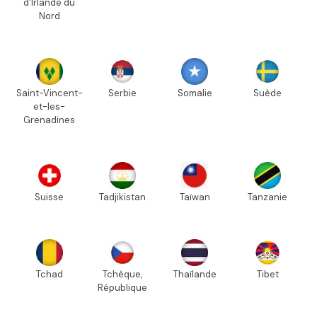
d'Irlande du
Nord
Saint-Vincent-
Serbie
Somalie
Suède
et-les-
Grenadines
Suisse
Tadjikistan
Taïwan
Tanzanie
Tchad
Tchèque,
Thaïlande
Tibet
République