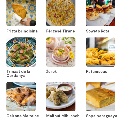
Fritta brindisina
Fërgesë Tirane
Soweto Kota
Trinxat de la
Żurek
Pataniscas
Cerdanya
Calzone Maltaise
Malfouf Mih-sheh
Sopa paraguaya