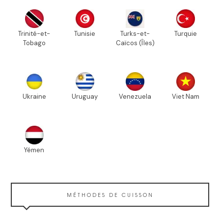
Trinité-et-
Tunisie
Turks-et-
Turquie
Tobago
Caïcos (Îles)
Ukraine
Uruguay
Venezuela
Viet Nam
Yémen
MÉTHODES DE CUISSON