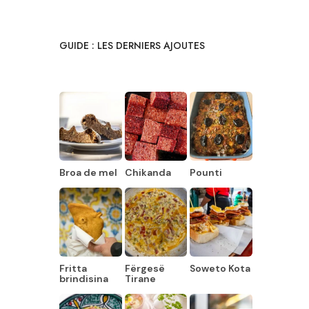
GUIDE : LES DERNIERS AJOUTES
Broa de mel
Chikanda
Pounti
Fritta
Fërgesë
Soweto Kota
brindisina
Tirane