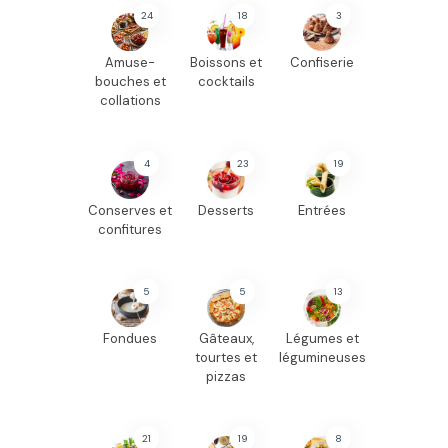
24
18
3
Amuse-
Boissons et
Confiserie
bouches et
cocktails
collations
4
23
19
Conserves et
Desserts
Entrées
confitures
5
5
13
Fondues
Gâteaux,
Légumes et
tourtes et
légumineuses
pizzas
21
19
8