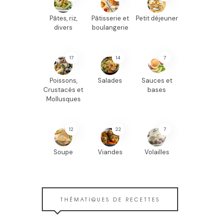
Pâtes, riz,
Pâtisserie et
Petit déjeuner
divers
boulangerie
17
14
7
Poissons,
Salades
Sauces et
Crustacés et
bases
Mollusques
12
22
7
Soupe
Viandes
Volailles
THÉMATIQUES DE RECETTES