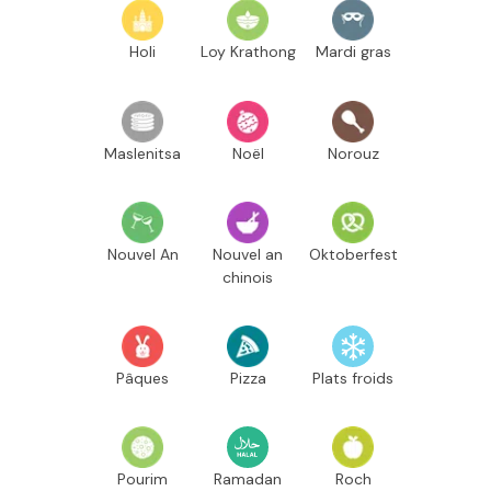
Holi
Loy Krathong
Mardi gras
Maslenitsa
Noël
Norouz
Nouvel An
Nouvel an
Oktoberfest
chinois
Pâques
Pizza
Plats froids
Pourim
Ramadan
Roch