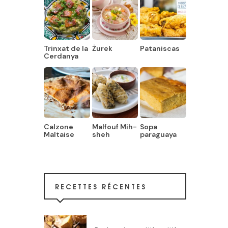
Trinxat de la
Żurek
Pataniscas
Cerdanya
Calzone
Malfouf Mih-
Sopa
Maltaise
sheh
paraguaya
RECETTES RÉCENTES