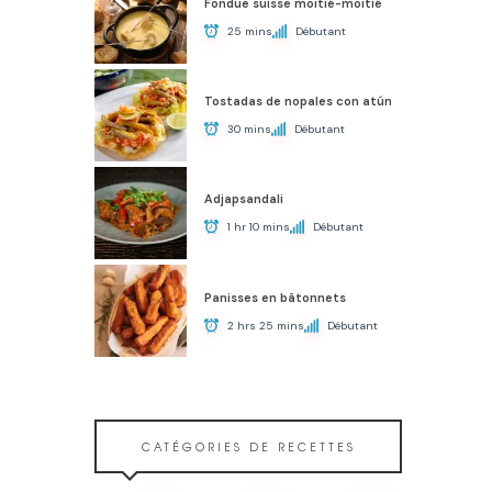
Fondue suisse moitié-moitié
25 mins
Débutant
Tostadas de nopales con atún
30 mins
Débutant
Adjapsandali
1 hr 10 mins
Débutant
Panisses en bâtonnets
2 hrs 25 mins
Débutant
CATÉGORIES DE RECETTES