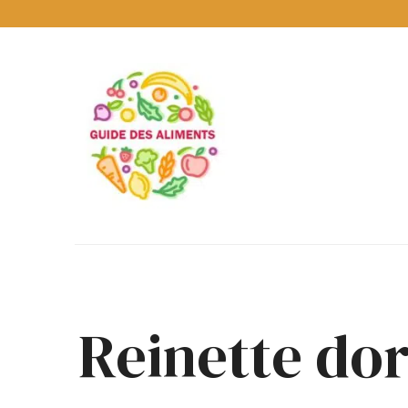
Guide
des
Aliments
Encyclopédie
des
aliments
/
www.guidedesaliments.com
Reinette do