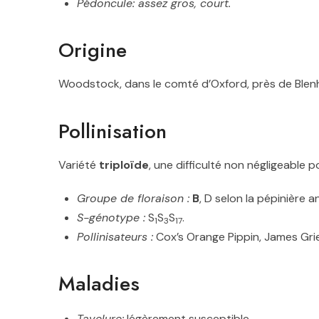
Pédoncule: assez gros, court
.
Origine
Woodstock, dans le comté d’Oxford, près de Blenh
Pollinisation
Variété
triploïde
, une difficulté non négligeable po
Groupe de floraison :
B
, D selon la pépinière 
S-génotype :
S
S
S
.
1
3
17
Pollinisateurs :
Cox’s Orange Pippin, James Gri
Maladies
Tavelure:
légèrement susceptible