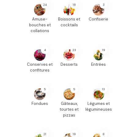
24
18
3
Amuse-
Boissons et
Confiserie
bouches et
cocktails
collations
4
23
19
Conserves et
Desserts
Entrées
confitures
5
5
13
Fondues
Gâteaux,
Légumes et
tourtes et
légumineuses
pizzas
21
19
8