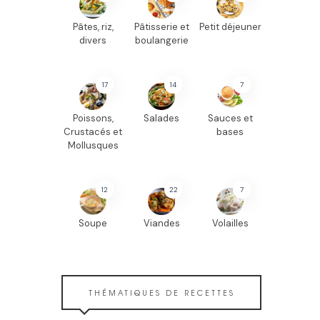
Pâtes, riz,
Pâtisserie et
Petit déjeuner
divers
boulangerie
17
14
7
Poissons,
Salades
Sauces et
Crustacés et
bases
Mollusques
12
22
7
Soupe
Viandes
Volailles
THÉMATIQUES DE RECETTES