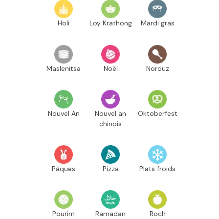
Holi
Loy Krathong
Mardi gras
Maslenitsa
Noël
Norouz
Nouvel An
Nouvel an
Oktoberfest
chinois
Pâques
Pizza
Plats froids
Pourim
Ramadan
Roch