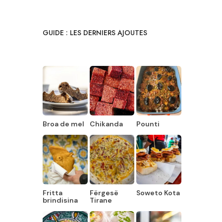
GUIDE : LES DERNIERS AJOUTES
Broa de mel
Chikanda
Pounti
Fritta
Fërgesë
Soweto Kota
brindisina
Tirane