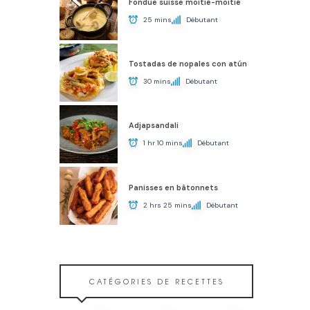
Fondue suisse moitié-moitié
25 mins
Débutant
Tostadas de nopales con atún
30 mins
Débutant
Adjapsandali
1 hr 10 mins
Débutant
Panisses en bâtonnets
2 hrs 25 mins
Débutant
CATÉGORIES DE RECETTES