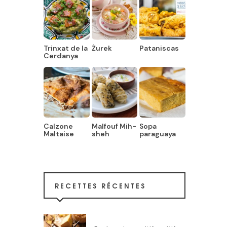
Trinxat de la
Żurek
Pataniscas
Cerdanya
Calzone
Malfouf Mih-
Sopa
Maltaise
sheh
paraguaya
RECETTES RÉCENTES