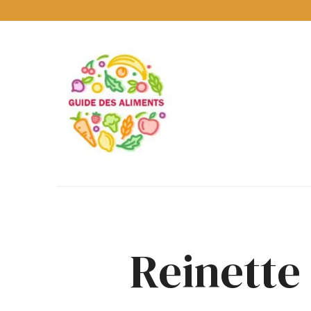
Guide
des
Aliments
Encyclopédie
des
aliments
/
www.guidedesaliments.com
Reinette