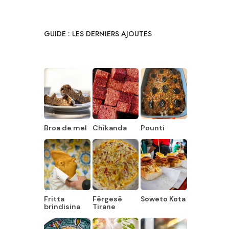
GUIDE : LES DERNIERS AJOUTES
Broa de mel
Chikanda
Pounti
Fritta
Fërgesë
Soweto Kota
brindisina
Tirane