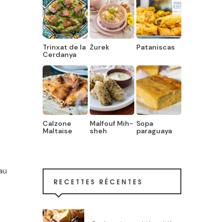
Trinxat de la
Żurek
Pataniscas
Cerdanya
Calzone
Malfouf Mih-
Sopa
Maltaise
sheh
paraguaya
au
RECETTES RÉCENTES