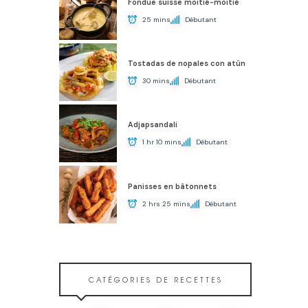
Fondue suisse moitié-moitié
25 mins
Débutant
Tostadas de nopales con atún
30 mins
Débutant
Adjapsandali
1 hr 10 mins
Débutant
Panisses en bâtonnets
2 hrs 25 mins
Débutant
CATÉGORIES DE RECETTES