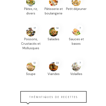
Pâtes, riz,
Pâtisserie et
Petit déjeuner
divers
boulangerie
17
14
7
Poissons,
Salades
Sauces et
Crustacés et
bases
Mollusques
12
22
7
Soupe
Viandes
Volailles
THÉMATIQUES DE RECETTES