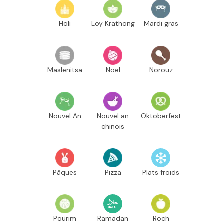
Holi
Loy Krathong
Mardi gras
Maslenitsa
Noël
Norouz
Nouvel An
Nouvel an
Oktoberfest
chinois
Pâques
Pizza
Plats froids
Pourim
Ramadan
Roch