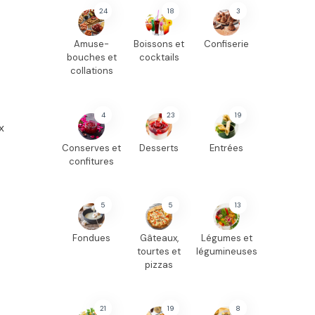
24
18
3
Amuse-
Boissons et
Confiserie
bouches et
cocktails
collations
4
23
19
x
Conserves et
Desserts
Entrées
confitures
5
5
13
Fondues
Gâteaux,
Légumes et
tourtes et
légumineuses
pizzas
21
19
8