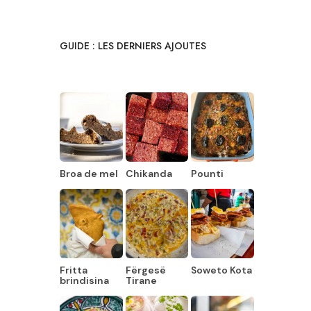
GUIDE : LES DERNIERS AJOUTES
Broa de mel
Chikanda
Pounti
Fritta
Fërgesë
Soweto Kota
brindisina
Tirane