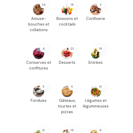
24
18
3
Amuse-
Boissons et
Confiserie
bouches et
cocktails
collations
4
23
19
Conserves et
Desserts
Entrées
confitures
5
5
13
Fondues
Gâteaux,
Légumes et
tourtes et
légumineuses
pizzas
21
19
8