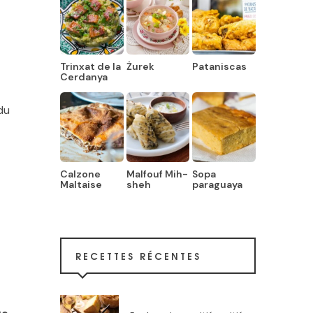
Trinxat de la
Żurek
Pataniscas
Cerdanya
du
Calzone
Malfouf Mih-
Sopa
Maltaise
sheh
paraguaya
RECETTES RÉCENTES