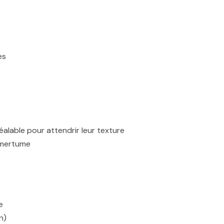
es
alable pour attendrir leur texture
’amertume
e
n)