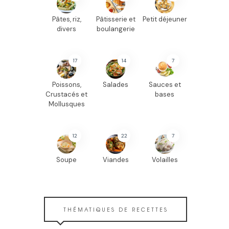
Pâtes, riz,
Pâtisserie et
Petit déjeuner
divers
boulangerie
17
14
7
Poissons,
Salades
Sauces et
Crustacés et
bases
Mollusques
12
22
7
Soupe
Viandes
Volailles
THÉMATIQUES DE RECETTES