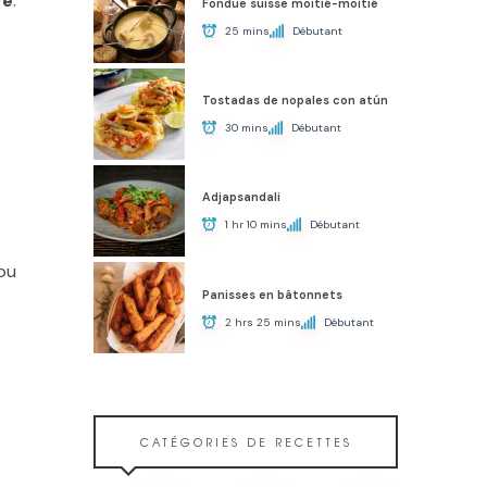
ge
.
Fondue suisse moitié-moitié
25 mins
Débutant
Tostadas de nopales con atún
30 mins
Débutant
Adjapsandali
1 hr 10 mins
Débutant
ou
Panisses en bâtonnets
2 hrs 25 mins
Débutant
CATÉGORIES DE RECETTES