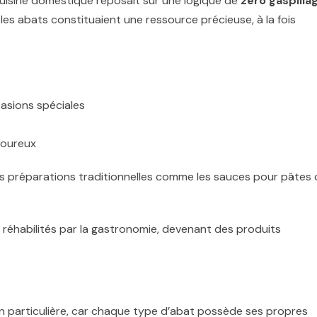
cuisine domestique reposait sur une logique de
zéro gaspilla
t les abats constituaient une ressource précieuse, à la fois
asions spéciales
voureux
s préparations traditionnelles comme les sauces pour pâtes 
 réhabilités par la gastronomie, devenant des produits
n particulière, car chaque type d’abat possède ses propres