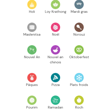
Holi
Loy Krathong
Mardi gras
Maslenitsa
Noël
Norouz
Nouvel An
Nouvel an
Oktoberfest
chinois
Pâques
Pizza
Plats froids
Pourim
Ramadan
Roch