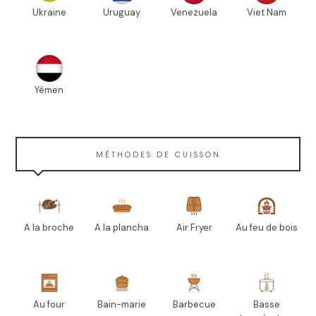
Ukraine
Uruguay
Venezuela
Viet Nam
Yémen
MÉTHODES DE CUISSON
A la broche
A la plancha
Air Fryer
Au feu de bois
Au four
Bain-marie
Barbecue
Basse