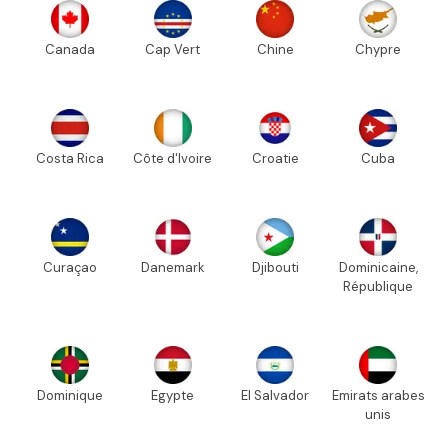
Canada
Cap Vert
Chine
Chypre
Costa Rica
Côte d'Ivoire
Croatie
Cuba
Curaçao
Danemark
Djibouti
Dominicaine,
République
Dominique
Egypte
El Salvador
Emirats arabes
unis