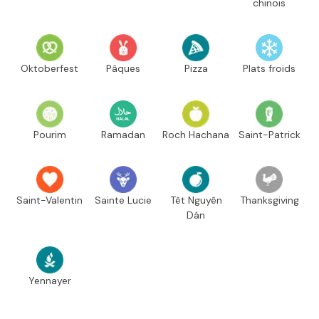
chinois
Oktoberfest
Pâques
Pizza
Plats froids
Pourim
Ramadan
Roch Hachana
Saint-Patrick
Saint-Valentin
Sainte Lucie
Têt Nguyên
Thanksgiving
Dán
Yennayer