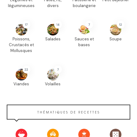
légumineuses
divers
boulangerie
17
14
7
12
Poissons,
Salades
Sauces et
Soupe
Crustacés et
bases
Mollusques
22
7
Viandes
Volailles
THÉMATIQUES DE RECETTES