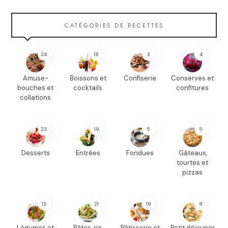
CATÉGORIES DE RECETTES
24
18
3
4
Amuse-
Boissons et
Confiserie
Conserves et
bouches et
cocktails
confitures
collations
23
19
5
5
Desserts
Entrées
Fondues
Gâteaux,
tourtes et
pizzas
13
21
19
8
Légumes et
Pâtes, riz,
Pâtisserie et
Petit déjeuner