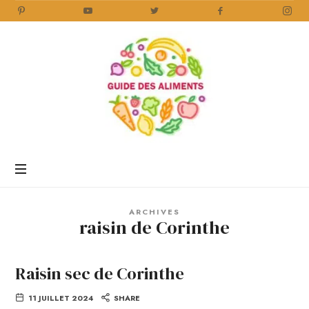
Guide
des
Aliments
Encyclopédie
des
aliments
/
ARCHIVES
www.guidedesaliments.com
raisin de Corinthe
Raisin sec de Corinthe
11 JUILLET 2024
SHARE