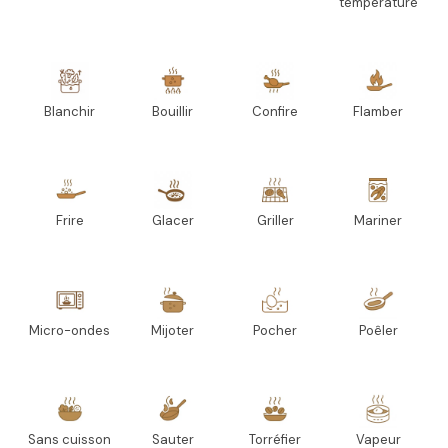
température
Blanchir
Bouillir
Confire
Flamber
Frire
Glacer
Griller
Mariner
Micro-ondes
Mijoter
Pocher
Poêler
Sans cuisson
Sauter
Torréfier
Vapeur