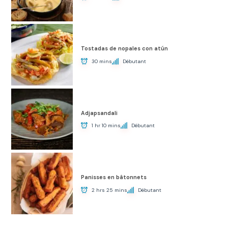
Tostadas de nopales con atún
30 mins
Débutant
Adjapsandali
1 hr 10 mins
Débutant
Panisses en bâtonnets
2 hrs 25 mins
Débutant