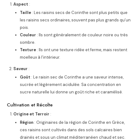
Aspect
:
Taille
: Les raisins secs de Corinthe sont plus petits que
les raisins secs ordinaires, souvent pas plus grands qu’un
pois.
Couleur
: Ils sont généralement de couleur noire ou très
sombre.
Texture
: Ils ont une texture ridée et ferme, mais restent
moelleux à l’intérieur.
Saveur
:
Goût
: Le raisin sec de Corinthe a une saveur intense,
sucrée et légèrement acidulée. Sa concentration en
sucre naturelle lui donne un goût riche et caramélisé.
Cultivation et Récolte
Origine et Terroir
:
Région
: Originaires de la région de Corinthe en Grèce,
ces raisins sont cultivés dans des sols calcaires bien
drainés et sous un climat méditerranéen chaud et sec.