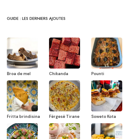
GUIDE : LES DERNIERS AJOUTES
Broa de mel
Chikanda
Pounti
Fritta brindisina
Fërgesë Tirane
Soweto Kota