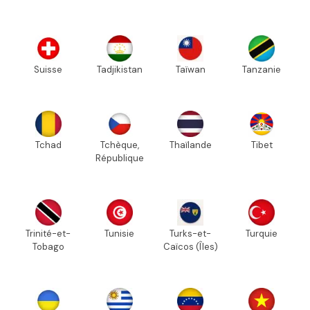
Suisse
Tadjikistan
Taïwan
Tanzanie
Tchad
Tchèque,
Thaïlande
Tibet
République
Trinité-et-
Tunisie
Turks-et-
Turquie
Tobago
Caïcos (Îles)