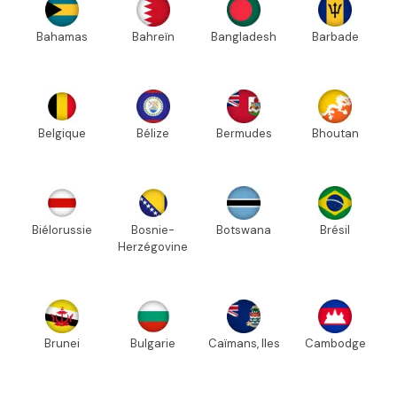
Bahamas
Bahreïn
Bangladesh
Barbade
Belgique
Bélize
Bermudes
Bhoutan
Biélorussie
Bosnie-
Botswana
Brésil
Herzégovine
Brunei
Bulgarie
Caïmans, Iles
Cambodge