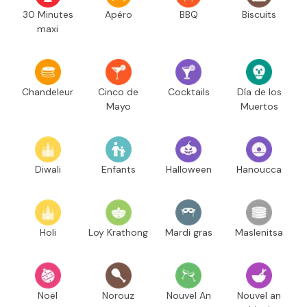
30 Minutes
Apéro
BBQ
Biscuits
maxi
Chandeleur
Cinco de
Cocktails
Día de los
Mayo
Muertos
Diwali
Enfants
Halloween
Hanoucca
Holi
Loy Krathong
Mardi gras
Maslenitsa
Noël
Norouz
Nouvel An
Nouvel an