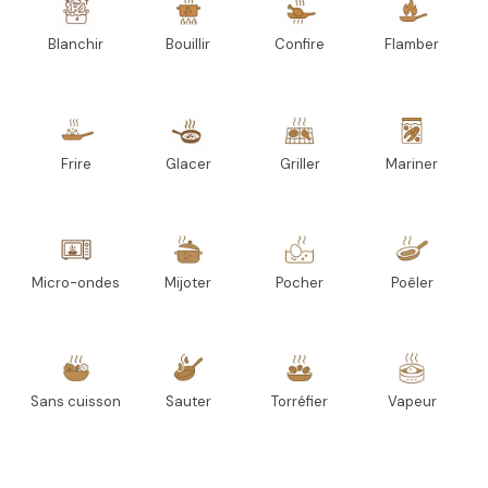
Blanchir
Bouillir
Confire
Flamber
Frire
Glacer
Griller
Mariner
Micro-ondes
Mijoter
Pocher
Poêler
Sans cuisson
Sauter
Torréfier
Vapeur