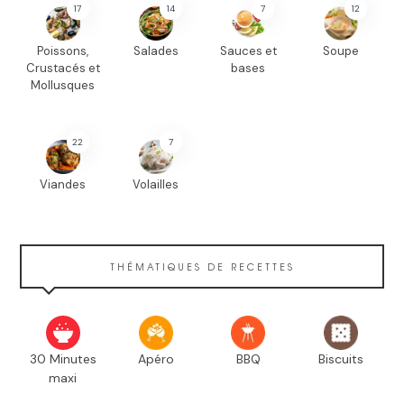
17
14
7
12
Poissons,
Salades
Sauces et
Soupe
Crustacés et
bases
Mollusques
22
7
Viandes
Volailles
THÉMATIQUES DE RECETTES
30 Minutes
Apéro
BBQ
Biscuits
maxi