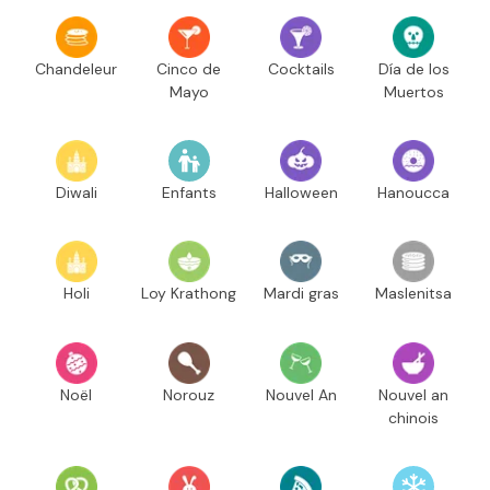
Chandeleur
Cinco de
Cocktails
Día de los
Mayo
Muertos
Diwali
Enfants
Halloween
Hanoucca
Holi
Loy Krathong
Mardi gras
Maslenitsa
Noël
Norouz
Nouvel An
Nouvel an
chinois