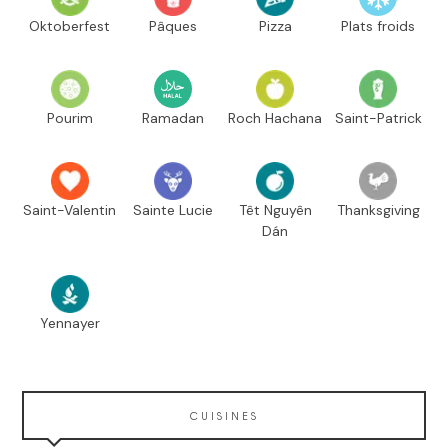
Oktoberfest
Pâques
Pizza
Plats froids
Pourim
Ramadan
Roch Hachana
Saint-Patrick
Saint-Valentin
Sainte Lucie
Têt Nguyên
Thanksgiving
Dán
Yennayer
CUISINES