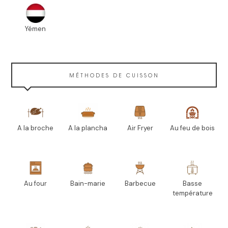
Yémen
MÉTHODES DE CUISSON
A la broche
A la plancha
Air Fryer
Au feu de bois
Au four
Bain-marie
Barbecue
Basse
température