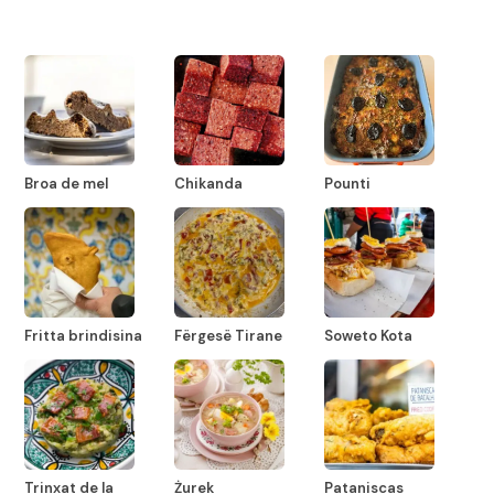
Broa de mel
Chikanda
Pounti
Fritta brindisina
Fërgesë Tirane
Soweto Kota
Trinxat de la
Żurek
Pataniscas