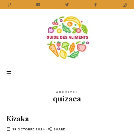
Guide
des
Aliments
Encyclopédie
des
aliments
/
ARCHIVES
www.guidedesaliments.com
quizaca
Kizaka
19 OCTOBRE 2024
SHARE