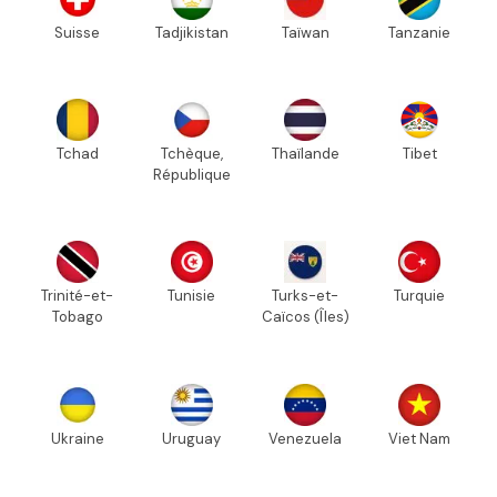
Suisse
Tadjikistan
Taïwan
Tanzanie
Tchad
Tchèque,
Thaïlande
Tibet
République
Trinité-et-
Tunisie
Turks-et-
Turquie
Tobago
Caïcos (Îles)
Ukraine
Uruguay
Venezuela
Viet Nam