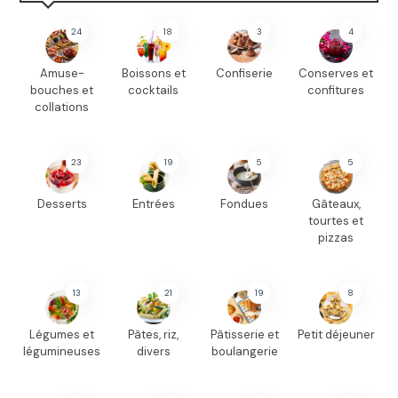
24
18
3
4
Amuse-
Boissons et
Confiserie
Conserves et
bouches et
cocktails
confitures
collations
23
19
5
5
Desserts
Entrées
Fondues
Gâteaux,
tourtes et
pizzas
13
21
19
8
Légumes et
Pâtes, riz,
Pâtisserie et
Petit déjeuner
légumineuses
divers
boulangerie