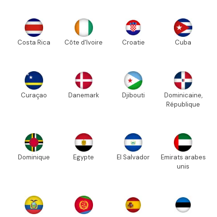
Costa Rica
Côte d'Ivoire
Croatie
Cuba
Curaçao
Danemark
Djibouti
Dominicaine,
République
Dominique
Egypte
El Salvador
Emirats arabes
unis