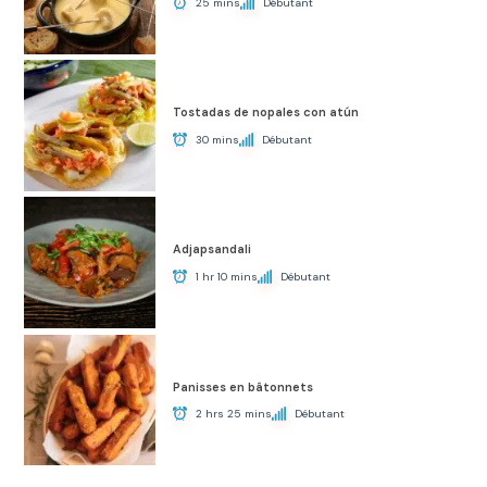
25 mins
Débutant
Tostadas de nopales con atún
30 mins
Débutant
Adjapsandali
1 hr 10 mins
Débutant
Panisses en bâtonnets
2 hrs 25 mins
Débutant