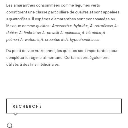
Les amaranthes consommées comme légumes verts
constituent une classe particulière de
quelites
et sont appelées
«
quintoniles
». 11 espèces d’amaranthes sont consommées au
Mexique comme
quelites
:
Amaranthus hybridus
,
A. retroflexus
,
A.
dubius
,
A. fimbriatus
,
A. powelli
,
A. spinosus
,
A. blitoides
,
A.
palmeri
,
A. watsonii
,
A. cruentus
et
A. hypochondriacus
.
Du point de vue nutritionnel, les quelites sont importantes pour
compléter le régime alimentaire. Certains sont également
utilisés à des fins médicinales.
RECHERCHE