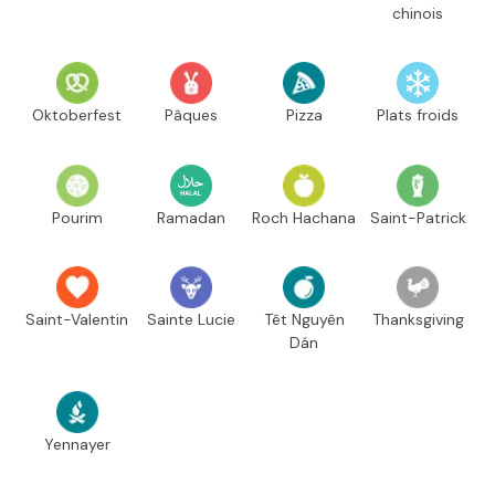
chinois
Oktoberfest
Pâques
Pizza
Plats froids
Pourim
Ramadan
Roch Hachana
Saint-Patrick
Saint-Valentin
Sainte Lucie
Têt Nguyên
Thanksgiving
Dán
Yennayer