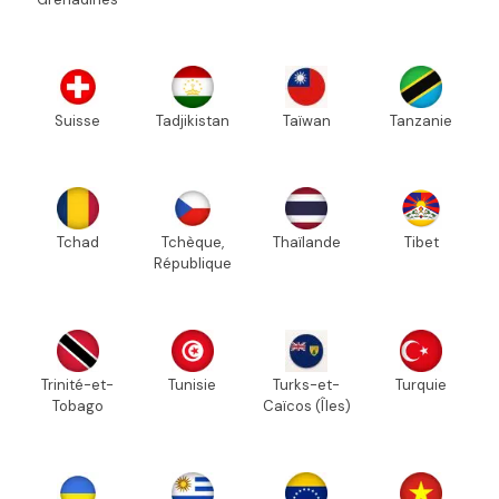
Suisse
Tadjikistan
Taïwan
Tanzanie
Tchad
Tchèque,
Thaïlande
Tibet
République
Trinité-et-
Tunisie
Turks-et-
Turquie
Tobago
Caïcos (Îles)