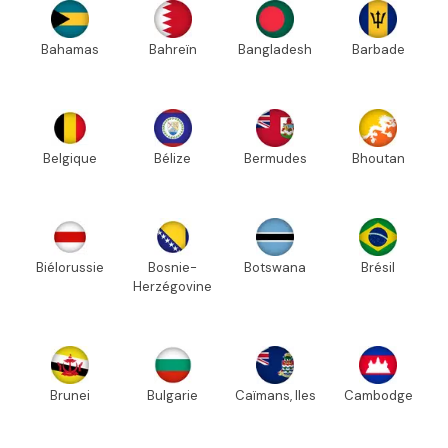
Bahamas
Bahreïn
Bangladesh
Barbade
Belgique
Bélize
Bermudes
Bhoutan
Biélorussie
Bosnie-
Botswana
Brésil
Herzégovine
Brunei
Bulgarie
Caïmans, Iles
Cambodge