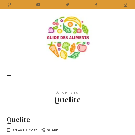
Guide
des
Aliments
Encyclopédie
des
aliments
/
ARCHIVES
www.guidedesaliments.com
Quelite
Quelite
25 AVRIL 2021
SHARE