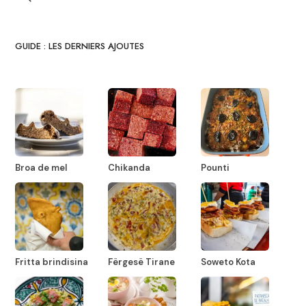
GUIDE : LES DERNIERS AJOUTES
Broa de mel
Chikanda
Pounti
Fritta brindisina
Fërgesë Tirane
Soweto Kota