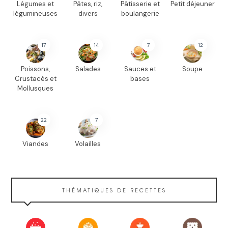
Légumes et
Pâtes, riz,
Pâtisserie et
Petit déjeuner
légumineuses
divers
boulangerie
17
14
7
12
Poissons,
Salades
Sauces et
Soupe
Crustacés et
bases
Mollusques
22
7
Viandes
Volailles
THÉMATIQUES DE RECETTES