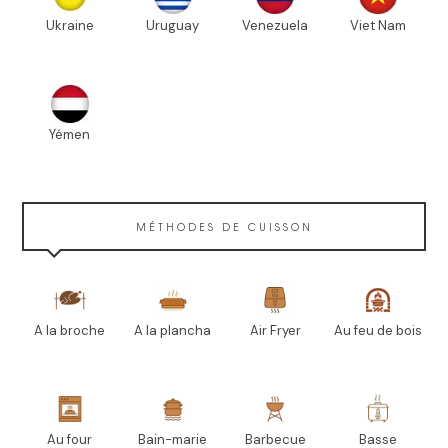
Ukraine
Uruguay
Venezuela
Viet Nam
Yémen
MÉTHODES DE CUISSON
A la broche
A la plancha
Air Fryer
Au feu de bois
Au four
Bain-marie
Barbecue
Basse