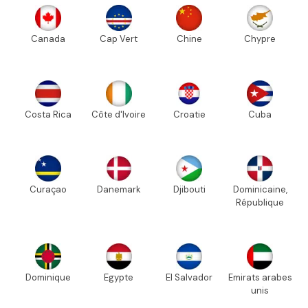
Canada
Cap Vert
Chine
Chypre
Costa Rica
Côte d'Ivoire
Croatie
Cuba
Curaçao
Danemark
Djibouti
Dominicaine,
République
Dominique
Egypte
El Salvador
Emirats arabes
unis