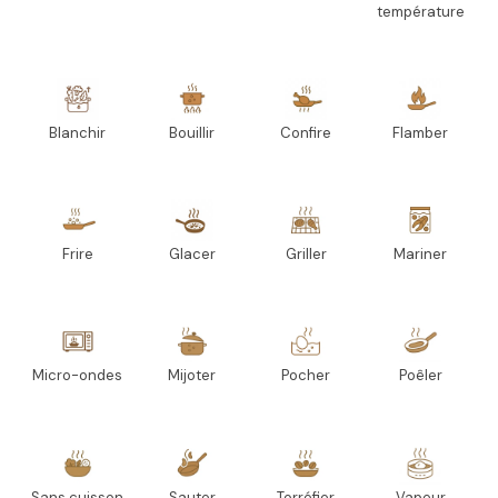
température
Blanchir
Bouillir
Confire
Flamber
Frire
Glacer
Griller
Mariner
Micro-ondes
Mijoter
Pocher
Poêler
Sans cuisson
Sauter
Torréfier
Vapeur