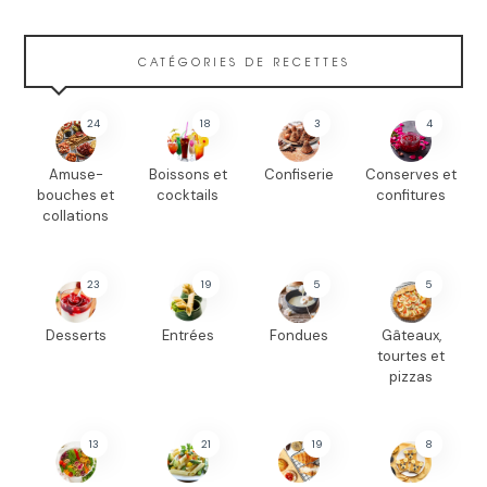
CATÉGORIES DE RECETTES
24
18
3
4
Amuse-
Boissons et
Confiserie
Conserves et
bouches et
cocktails
confitures
collations
23
19
5
5
Desserts
Entrées
Fondues
Gâteaux,
tourtes et
pizzas
13
21
19
8