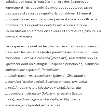
salades, soit cuits, à l’eau à la manière des épinards ou
légèrement frits et combinés avec des soupes, des tacos,
des quesadillas ou des ragoûts. Ils constituent l’élément
principal de certains plats, mais peuvent aussi faire office de
condiments. Les quelites contribuent à la diversité de
l’alimentation en arômes, en saveurs et en textures, ainsi qu’en
divers nutriments
.
Les espèces de quelites les plus représentatives au niveau du
pays sont les suivantes (entre parenthèses, le nom populaire
mexicain) :
Portulaca oleracea
(
verdolaga
),
Amaranthus
spp. (
A
.quintonil
), dont on distingue 8 espèces principales,
Dysphania
ambrosioides
(
epazote
),
Porophylum
ruderale
subsp.
macrocephalum
(
pápalo
),
Chenopodium
berlandieri
(
quelite cenizo
),
Solanum americanum
(
yerba
mora
),
Anoda cristata
(
alache
ou
violeta
),
Jaltomata
procumbens
(
jaltomate
),
Solanum nigrescens
(
hierba
mora
),
Lepidium virginicum
(
lentejilla
) et
Phytolacca
icosandra
(
amolquelite
), entre autres
.