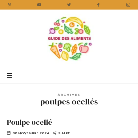
Guide
des
Aliments
Encyclopédie
des
aliments
/
ARCHIVES
www.guidedesaliments.com
poulpes ocellés
Poulpe ocellé
30 NOVEMBRE 2024
SHARE