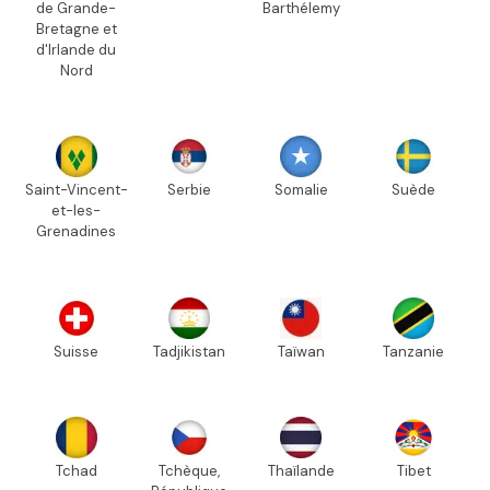
de Grande-
Barthélemy
Bretagne et
d'Irlande du
Nord
Saint-Vincent-
Serbie
Somalie
Suède
et-les-
Grenadines
Suisse
Tadjikistan
Taïwan
Tanzanie
Tchad
Tchèque,
Thaïlande
Tibet