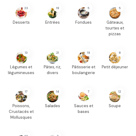
23
19
5
5
Desserts
Entrées
Fondues
Gâteaux,
tourtes et
pizzas
13
21
19
8
Légumes et
Pâtes, riz,
Pâtisserie et
Petit déjeuner
légumineuses
divers
boulangerie
17
14
7
12
Poissons,
Salades
Sauces et
Soupe
Crustacés et
bases
Mollusques