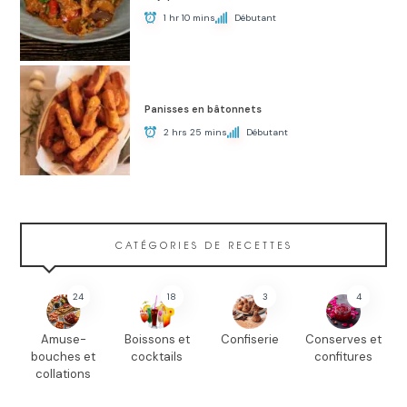
1 hr 10 mins
Débutant
Panisses en bâtonnets
2 hrs 25 mins
Débutant
CATÉGORIES DE RECETTES
24
18
3
4
Amuse-
Boissons et
Confiserie
Conserves et
bouches et
cocktails
confitures
collations