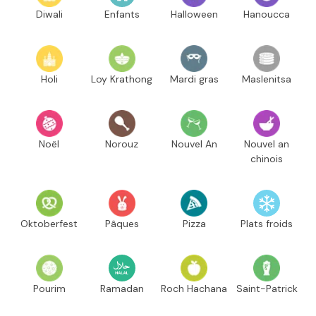
Diwali
Enfants
Halloween
Hanoucca
Holi
Loy Krathong
Mardi gras
Maslenitsa
Noël
Norouz
Nouvel An
Nouvel an
chinois
Oktoberfest
Pâques
Pizza
Plats froids
Pourim
Ramadan
Roch Hachana
Saint-Patrick