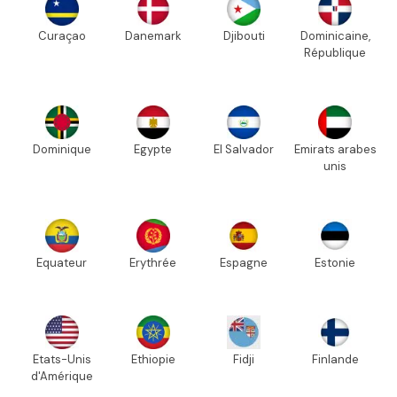
Curaçao
Danemark
Djibouti
Dominicaine,
République
Dominique
Egypte
El Salvador
Emirats arabes
unis
Equateur
Erythrée
Espagne
Estonie
Etats-Unis
Ethiopie
Fidji
Finlande
d'Amérique