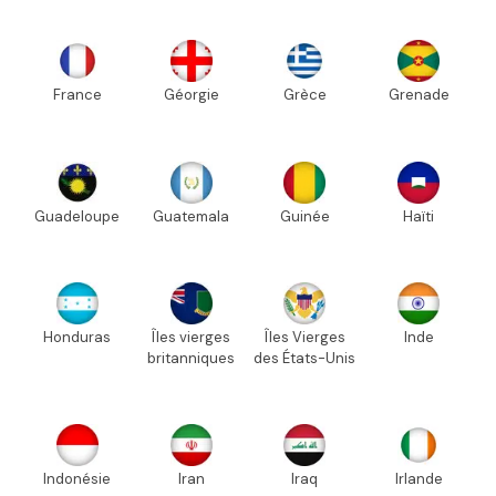
France
Géorgie
Grèce
Grenade
Guadeloupe
Guatemala
Guinée
Haïti
Honduras
Îles vierges
Îles Vierges
Inde
britanniques
des États-Unis
Indonésie
Iran
Iraq
Irlande