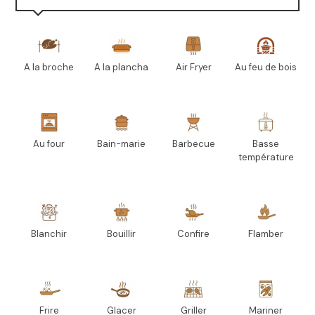
A la broche
A la plancha
Air Fryer
Au feu de bois
Au four
Bain-marie
Barbecue
Basse
température
Blanchir
Bouillir
Confire
Flamber
Frire
Glacer
Griller
Mariner