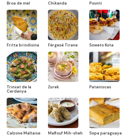
Broa de mel
Chikanda
Pounti
Fritta brindisina
Fërgesë Tirane
Soweto Kota
Trinxat de la
Żurek
Pataniscas
Cerdanya
Calzone Maltaise
Malfouf Mih-sheh
Sopa paraguaya