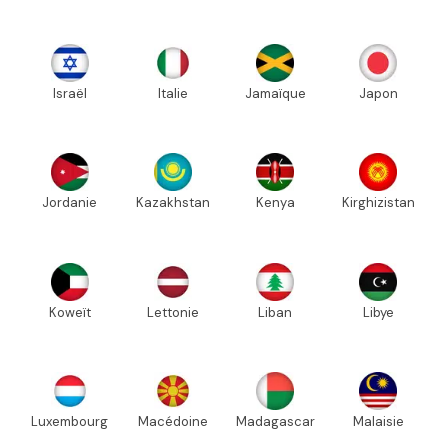
Israël
Italie
Jamaïque
Japon
Jordanie
Kazakhstan
Kenya
Kirghizistan
Koweït
Lettonie
Liban
Libye
Luxembourg
Macédoine
Madagascar
Malaisie