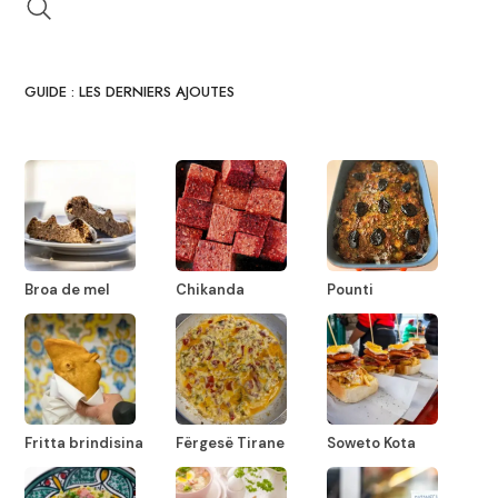
GUIDE : LES DERNIERS AJOUTES
Broa de mel
Chikanda
Pounti
Fritta brindisina
Fërgesë Tirane
Soweto Kota