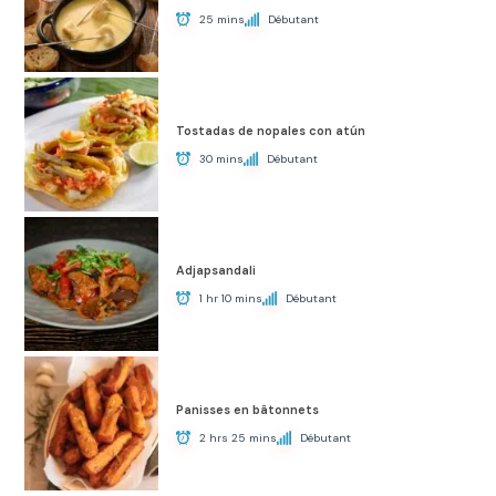
25 mins
Débutant
Tostadas de nopales con atún
30 mins
Débutant
Adjapsandali
1 hr 10 mins
Débutant
Panisses en bâtonnets
2 hrs 25 mins
Débutant