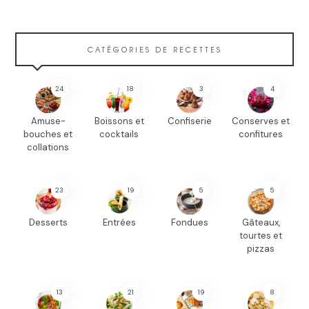
CATÉGORIES DE RECETTES
24
18
3
4
Amuse-
Boissons et
Confiserie
Conserves et
bouches et
cocktails
confitures
collations
23
19
5
5
Desserts
Entrées
Fondues
Gâteaux,
tourtes et
pizzas
13
21
19
8