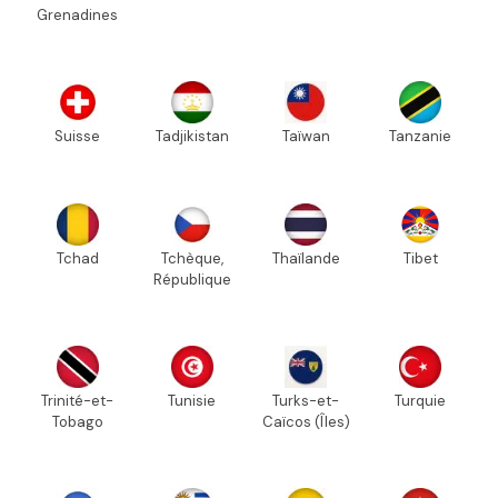
Grenadines
Suisse
Tadjikistan
Taïwan
Tanzanie
Tchad
Tchèque,
Thaïlande
Tibet
République
Trinité-et-
Tunisie
Turks-et-
Turquie
Tobago
Caïcos (Îles)