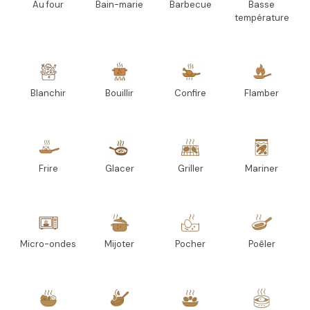
Au four
Bain-marie
Barbecue
Basse
température
Blanchir
Bouillir
Confire
Flamber
Frire
Glacer
Griller
Mariner
Micro-ondes
Mijoter
Pocher
Poêler