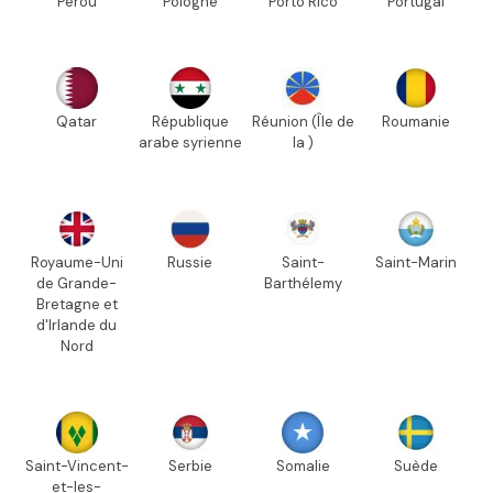
Pérou
Pologne
Porto Rico
Portugal
Qatar
République
Réunion (Île de
Roumanie
arabe syrienne
la )
Royaume-Uni
Russie
Saint-
Saint-Marin
de Grande-
Barthélemy
Bretagne et
d'Irlande du
Nord
Saint-Vincent-
Serbie
Somalie
Suède
et-les-