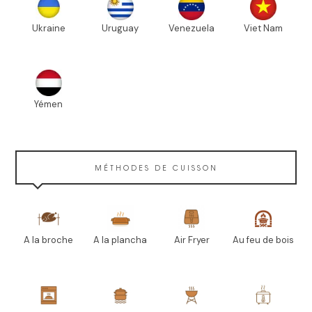
Ukraine
Uruguay
Venezuela
Viet Nam
Yémen
MÉTHODES DE CUISSON
A la broche
A la plancha
Air Fryer
Au feu de bois