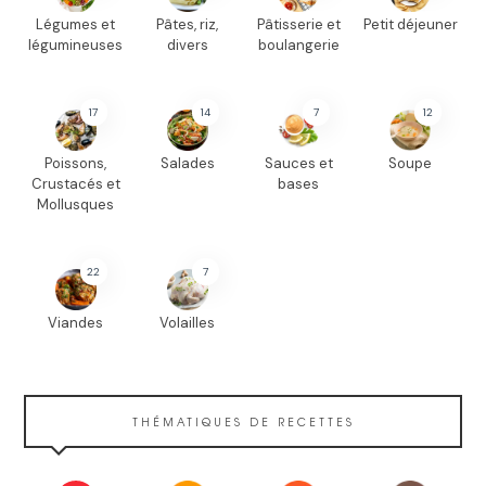
Légumes et
Pâtes, riz,
Pâtisserie et
Petit déjeuner
légumineuses
divers
boulangerie
17
14
7
12
Poissons,
Salades
Sauces et
Soupe
Crustacés et
bases
Mollusques
22
7
Viandes
Volailles
THÉMATIQUES DE RECETTES