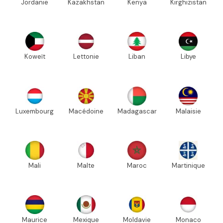
Jordanie
Kazakhstan
Kenya
Kirghizistan
Koweït
Lettonie
Liban
Libye
Luxembourg
Macédoine
Madagascar
Malaisie
Mali
Malte
Maroc
Martinique
Maurice
Mexique
Moldavie
Monaco