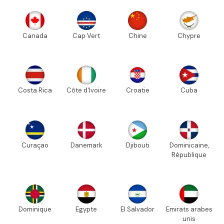
Canada
Cap Vert
Chine
Chypre
Costa Rica
Côte d'Ivoire
Croatie
Cuba
Curaçao
Danemark
Djibouti
Dominicaine,
République
Dominique
Egypte
El Salvador
Emirats arabes
unis