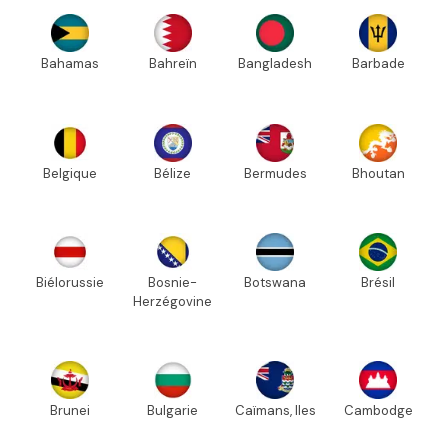
Bahamas
Bahreïn
Bangladesh
Barbade
Belgique
Bélize
Bermudes
Bhoutan
Biélorussie
Bosnie-
Botswana
Brésil
Herzégovine
Brunei
Bulgarie
Caïmans, Iles
Cambodge