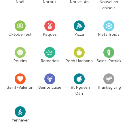
Noël
Norouz
Nouvel An
Nouvel an
chinois
Oktoberfest
Pâques
Pizza
Plats froids
Pourim
Ramadan
Roch Hachana
Saint-Patrick
Saint-Valentin
Sainte Lucie
Têt Nguyên
Thanksgiving
Dán
Yennayer