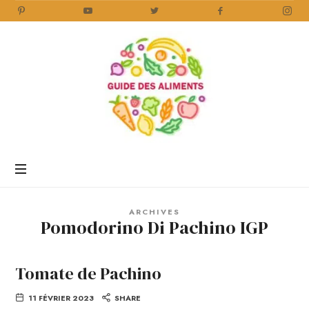
Guide
des
Aliments
Encyclopédie
des
aliments
/
ARCHIVES
www.guidedesaliments.com
Pomodorino Di Pachino IGP
Tomate de Pachino
11 FÉVRIER 2023
SHARE