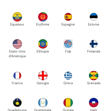
Equateur
Erythrée
Espagne
Estonie
Etats-Unis
Ethiopie
Fidji
Finlande
d'Amérique
France
Géorgie
Grèce
Grenade
Guadeloupe
Guatemala
Guinée
Haïti