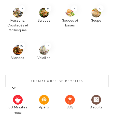
17
14
7
12
Poissons,
Salades
Sauces et
Soupe
Crustacés et
bases
Mollusques
22
7
Viandes
Volailles
THÉMATIQUES DE RECETTES
30 Minutes
Apéro
BBQ
Biscuits
maxi