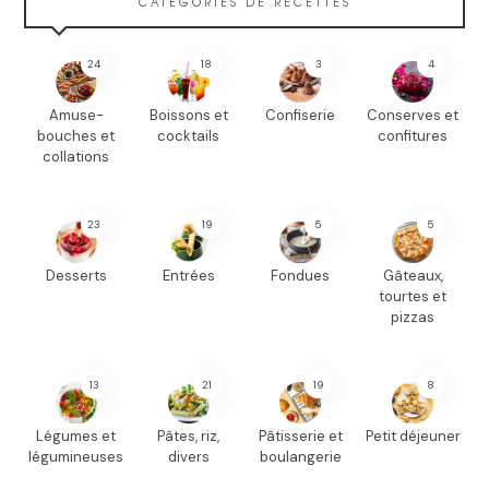
CATÉGORIES DE RECETTES
24
18
3
4
Amuse-
Boissons et
Confiserie
Conserves et
bouches et
cocktails
confitures
collations
23
19
5
5
Desserts
Entrées
Fondues
Gâteaux,
tourtes et
pizzas
13
21
19
8
Légumes et
Pâtes, riz,
Pâtisserie et
Petit déjeuner
légumineuses
divers
boulangerie