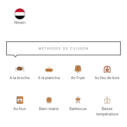
Yémen
MÉTHODES DE CUISSON
A la broche
A la plancha
Air Fryer
Au feu de bois
Au four
Bain-marie
Barbecue
Basse
température