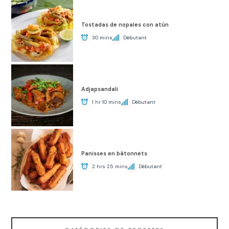
Tostadas de nopales con atún
30 mins
Débutant
Adjapsandali
1 hr 10 mins
Débutant
Panisses en bâtonnets
2 hrs 25 mins
Débutant