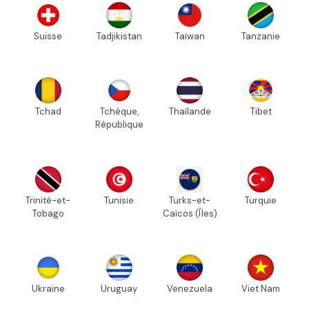
Suisse
Tadjikistan
Taïwan
Tanzanie
Tchad
Tchèque,
Thaïlande
Tibet
République
Trinité-et-
Tunisie
Turks-et-
Turquie
Tobago
Caïcos (Îles)
Ukraine
Uruguay
Venezuela
Viet Nam