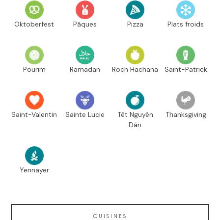
Oktoberfest
Pâques
Pizza
Plats froids
Pourim
Ramadan
Roch Hachana
Saint-Patrick
Saint-Valentin
Sainte Lucie
Têt Nguyên
Thanksgiving
Dán
Yennayer
CUISINES