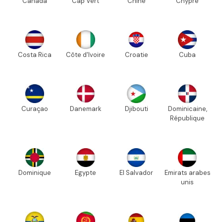
Canada
Cap Vert
Chine
Chypre
Costa Rica
Côte d'Ivoire
Croatie
Cuba
Curaçao
Danemark
Djibouti
Dominicaine,
République
Dominique
Egypte
El Salvador
Emirats arabes
unis