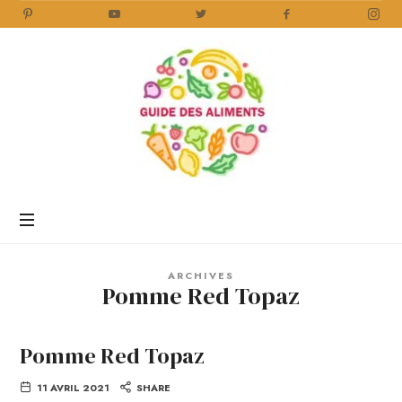
Guide
des
Aliments
Encyclopédie
des
aliments
/
ARCHIVES
www.guidedesaliments.com
Pomme Red Topaz
Pomme Red Topaz
11 AVRIL 2021
SHARE