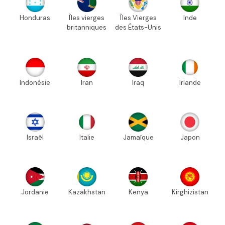
Honduras
Îles vierges
Îles Vierges
Inde
britanniques
des États-Unis
Indonésie
Iran
Iraq
Irlande
Israël
Italie
Jamaïque
Japon
Jordanie
Kazakhstan
Kenya
Kirghizistan