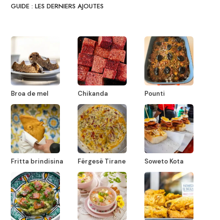
GUIDE : LES DERNIERS AJOUTES
Broa de mel
Chikanda
Pounti
Fritta brindisina
Fërgesë Tirane
Soweto Kota