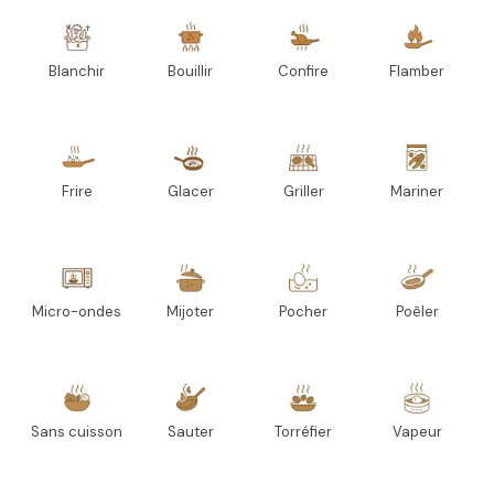
Blanchir
Bouillir
Confire
Flamber
Frire
Glacer
Griller
Mariner
Micro-ondes
Mijoter
Pocher
Poêler
Sans cuisson
Sauter
Torréfier
Vapeur