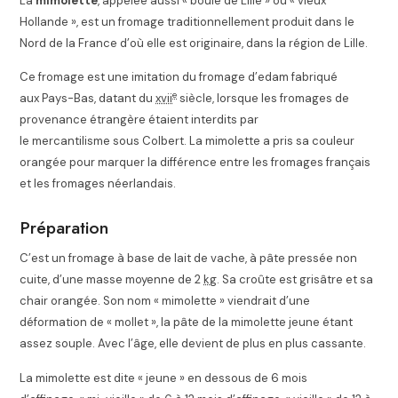
La
mimolette
, appelée aussi « boule de Lille » ou « vieux
Hollande »
, est un fromage traditionnellement produit dans le
Nord de la France d’où elle est originaire, dans la région de Lille.
Ce fromage est une imitation du fromage d’edam fabriqué
e
aux Pays-Bas, datant du
xvii
siècle, lorsque les fromages de
provenance étrangère étaient interdits par
le mercantilisme sous Colbert. La mimolette a pris sa couleur
orangée pour marquer la différence entre les fromages français
et les fromages néerlandais.
Préparation
C’est un fromage à base de lait de vache, à pâte pressée non
cuite, d’une masse moyenne de 2
kg
. Sa croûte est grisâtre et sa
chair orangée. Son nom « mimolette » viendrait d’une
déformation de « mollet », la pâte de la mimolette jeune étant
assez souple. Avec l’âge, elle devient de plus en plus cassante.
La mimolette est dite
« jeune »
en dessous de 6 mois