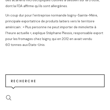
des acariens microscopiques cultivés à dessein sur la croûte,
dont la FDA affirme qu’ils sont allergènes
.
Un coup dur pour l’entreprise normande Isigny-Sainte-Mère
,
principale exportatrice de produits laitiers vers le territoire
américain :
« Plus personne ne peut importer de mimolette à
l’heure actuelle »
, explique Stéphane Plessis, responsable export
pour les fromages chez Isigny, qui en 2012 en avait vendu
60 tonnes aux États-Unis
.
RECHERCHE