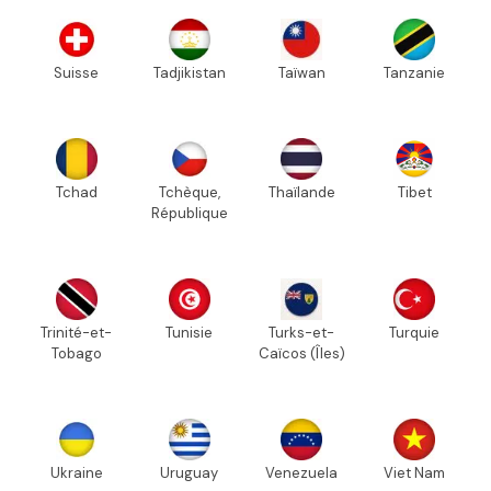
Suisse
Tadjikistan
Taïwan
Tanzanie
Tchad
Tchèque,
Thaïlande
Tibet
République
Trinité-et-
Tunisie
Turks-et-
Turquie
Tobago
Caïcos (Îles)
Ukraine
Uruguay
Venezuela
Viet Nam