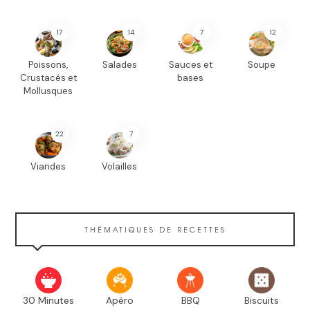
17
14
7
12
Poissons,
Salades
Sauces et
Soupe
Crustacés et
bases
Mollusques
22
7
Viandes
Volailles
THÉMATIQUES DE RECETTES
30 Minutes
Apéro
BBQ
Biscuits