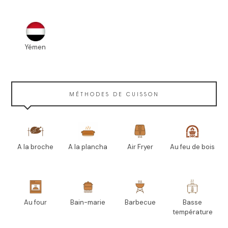
Yémen
MÉTHODES DE CUISSON
A la broche
A la plancha
Air Fryer
Au feu de bois
Au four
Bain-marie
Barbecue
Basse
température