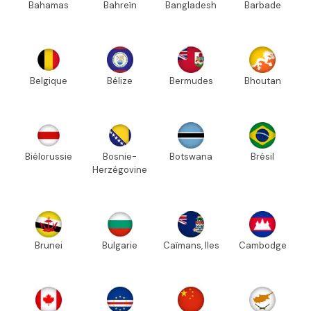
Bahamas
Bahreïn
Bangladesh
Barbade
Belgique
Bélize
Bermudes
Bhoutan
Biélorussie
Bosnie-
Botswana
Brésil
Herzégovine
Brunei
Bulgarie
Caïmans, Iles
Cambodge