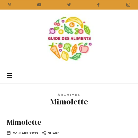
Guide
des
Aliments
Encyclopédie
des
aliments
/
ARCHIVES
www.guidedesaliments.com
Mimolette
Mimolette
26 MARS 2019
SHARE