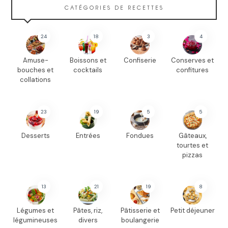
CATÉGORIES DE RECETTES
24
18
3
4
Amuse-
Boissons et
Confiserie
Conserves et
bouches et
cocktails
confitures
collations
23
19
5
5
Desserts
Entrées
Fondues
Gâteaux,
tourtes et
pizzas
13
21
19
8
Légumes et
Pâtes, riz,
Pâtisserie et
Petit déjeuner
légumineuses
divers
boulangerie