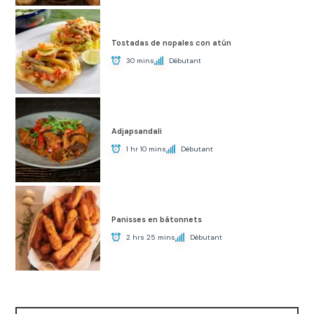
Tostadas de nopales con atún
30 mins
Débutant
Adjapsandali
1 hr 10 mins
Débutant
Panisses en bâtonnets
2 hrs 25 mins
Débutant