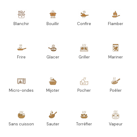
Blanchir
Bouillir
Confire
Flamber
Frire
Glacer
Griller
Mariner
Micro-ondes
Mijoter
Pocher
Poêler
Sans cuisson
Sauter
Torréfier
Vapeur