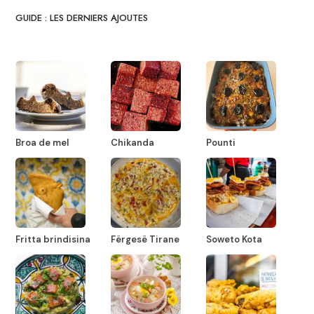
GUIDE : LES DERNIERS AJOUTES
Broa de mel
Chikanda
Pounti
Fritta brindisina
Fërgesë Tirane
Soweto Kota