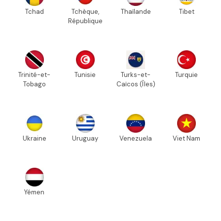
Tchad
Tchèque,
Thaïlande
Tibet
République
Trinité-et-
Tunisie
Turks-et-
Turquie
Tobago
Caïcos (Îles)
Ukraine
Uruguay
Venezuela
Viet Nam
Yémen