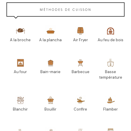
MÉTHODES DE CUISSON
A la broche
A la plancha
Air Fryer
Au feu de bois
Au four
Bain-marie
Barbecue
Basse
température
Blanchir
Bouillir
Confire
Flamber