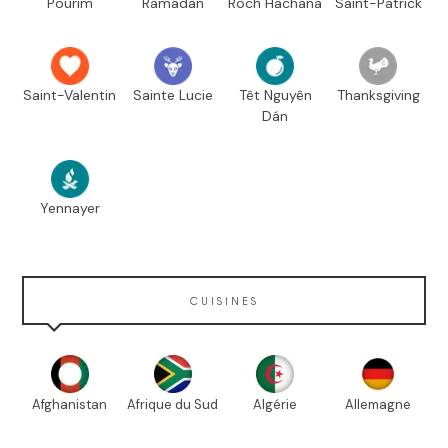
Pourim
Ramadan
Roch Hachana
Saint-Patrick
Saint-Valentin
Sainte Lucie
Têt Nguyên
Thanksgiving
Dán
Yennayer
CUISINES
Afghanistan
Afrique du Sud
Algérie
Allemagne