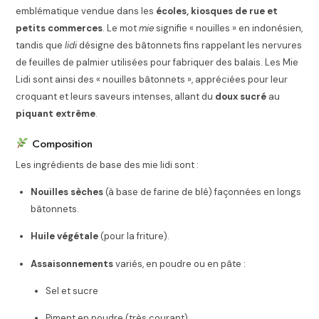
emblématique vendue dans les
écoles, kiosques de rue et
petits commerces
. Le mot
mie
signifie « nouilles » en indonésien,
tandis que
lidi
désigne des bâtonnets fins rappelant les nervures
de feuilles de palmier utilisées pour fabriquer des balais. Les Mie
Lidi sont ainsi des « nouilles bâtonnets », appréciées pour leur
croquant et leurs saveurs intenses, allant du
doux sucré
au
piquant extrême
.
Composition
Les ingrédients de base des mie lidi sont :
Nouilles sèches
(à base de farine de blé) façonnées en longs
bâtonnets.
Huile végétale
(pour la friture).
Assaisonnements
variés, en poudre ou en pâte :
Sel et sucre
Piment en poudre (très courant)