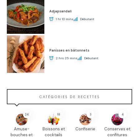
Adjapsandali
1 hr 10 mins
Débutant
Panisses en bâtonnets
2 hrs 25 mins
Débutant
CATÉGORIES DE RECETTES
24
18
3
4
Amuse-
Boissons et
Confiserie
Conserves et
bouches et
cocktails
confitures