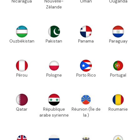
Nicaragua
Nouvelle-
Oman
Ouganda
Zélande
Ouzbékistan
Pakistan
Panama
Paraguay
Pérou
Pologne
Porto Rico
Portugal
Qatar
République
Réunion (Île de
Roumanie
arabe syrienne
la )