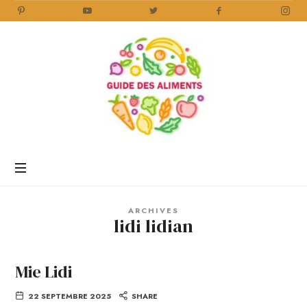
Guide
des
Aliments
Encyclopédie
des
aliments
/
ARCHIVES
www.guidedesaliments.com
lidi lidian
Mie Lidi
22 SEPTEMBRE 2025
SHARE