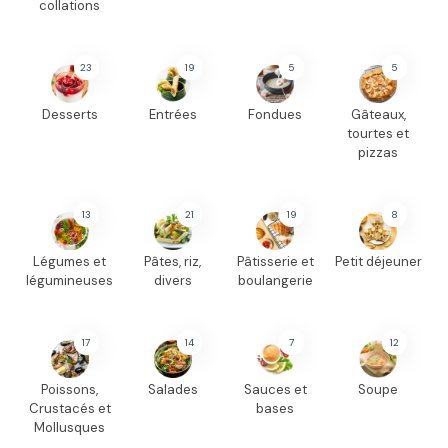
collations
23
19
5
5
Desserts
Entrées
Fondues
Gâteaux,
tourtes et
pizzas
13
21
19
8
Légumes et
Pâtes, riz,
Pâtisserie et
Petit déjeuner
légumineuses
divers
boulangerie
17
14
7
12
Poissons,
Salades
Sauces et
Soupe
Crustacés et
bases
Mollusques