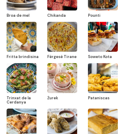
Broa de mel
Chikanda
Pounti
Fritta brindisina
Fërgesë Tirane
Soweto Kota
Trinxat de la
Żurek
Pataniscas
Cerdanya