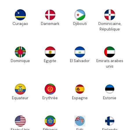
Curaçao
Danemark
Djibouti
Dominicaine,
République
Dominique
Egypte
El Salvador
Emirats arabes
unis
Equateur
Erythrée
Espagne
Estonie
Etats-Unis
Ethiopie
Fidji
Finlande