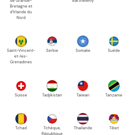
de Grande-
Barthélemy
Bretagne et
d'Irlande du
Nord
Saint-Vincent-
Serbie
Somalie
Suède
et-les-
Grenadines
Suisse
Tadjikistan
Taïwan
Tanzanie
Tchad
Tchèque,
Thaïlande
Tibet
République