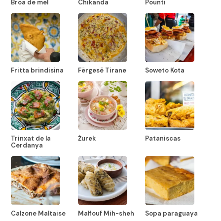
Broa de mel
Chikanda
Pounti
Fritta brindisina
Fërgesë Tirane
Soweto Kota
Trinxat de la
Żurek
Pataniscas
Cerdanya
Calzone Maltaise
Malfouf Mih-sheh
Sopa paraguaya