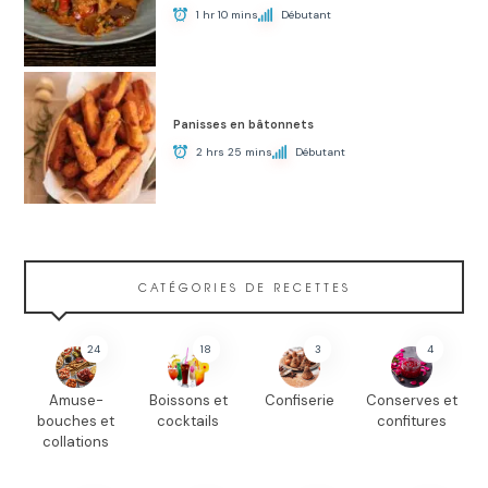
1 hr 10 mins
Débutant
Panisses en bâtonnets
2 hrs 25 mins
Débutant
CATÉGORIES DE RECETTES
24
18
3
4
Amuse-
Boissons et
Confiserie
Conserves et
bouches et
cocktails
confitures
collations