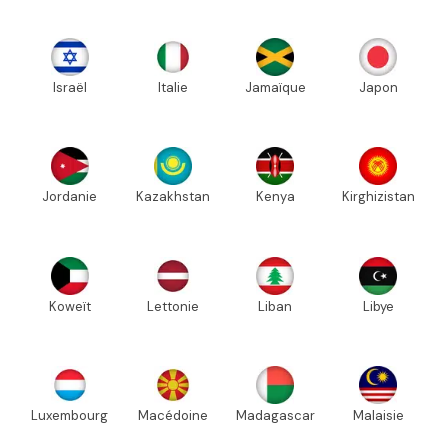
Israël
Italie
Jamaïque
Japon
Jordanie
Kazakhstan
Kenya
Kirghizistan
Koweït
Lettonie
Liban
Libye
Luxembourg
Macédoine
Madagascar
Malaisie