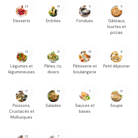
23
19
5
5
Desserts
Entrées
Fondues
Gâteaux,
tourtes et
pizzas
13
21
19
8
Légumes et
Pâtes, riz,
Pâtisserie et
Petit déjeuner
légumineuses
divers
boulangerie
17
14
7
12
Poissons,
Salades
Sauces et
Soupe
Crustacés et
bases
Mollusques
22
7