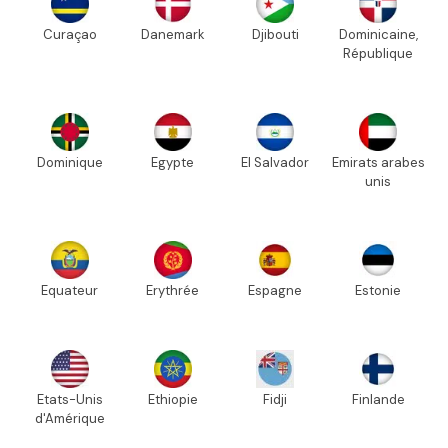
Curaçao
Danemark
Djibouti
Dominicaine,
République
Dominique
Egypte
El Salvador
Emirats arabes
unis
Equateur
Erythrée
Espagne
Estonie
Etats-Unis
Ethiopie
Fidji
Finlande
d'Amérique