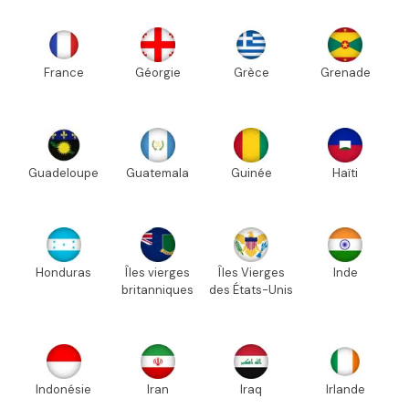
France
Géorgie
Grèce
Grenade
Guadeloupe
Guatemala
Guinée
Haïti
Honduras
Îles vierges
Îles Vierges
Inde
britanniques
des États-Unis
Indonésie
Iran
Iraq
Irlande