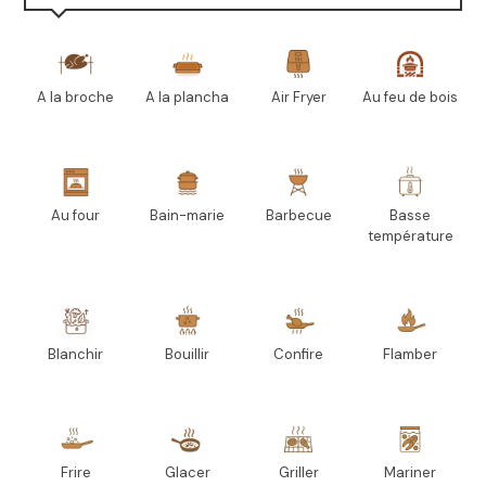
A la broche
A la plancha
Air Fryer
Au feu de bois
Au four
Bain-marie
Barbecue
Basse
température
Blanchir
Bouillir
Confire
Flamber
Frire
Glacer
Griller
Mariner