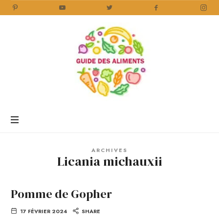
Guide
des
Aliments
Encyclopédie
des
aliments
/
ARCHIVES
www.guidedesaliments.com
Licania michauxii
Pomme de Gopher
17 FÉVRIER 2024
SHARE