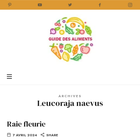
Guide
des
Aliments
Encyclopédie
des
aliments
/
ARCHIVES
www.guidedesaliments.com
Leucoraja naevus
Raie fleurie
7 AVRIL 2024
SHARE