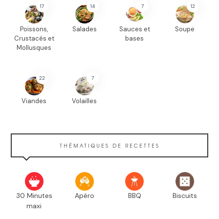
17
14
7
12
Poissons,
Salades
Sauces et
Soupe
Crustacés et
bases
Mollusques
22
7
Viandes
Volailles
THÉMATIQUES DE RECETTES
30 Minutes
Apéro
BBQ
Biscuits
maxi