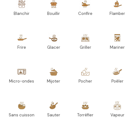
Blanchir
Bouillir
Confire
Flamber
Frire
Glacer
Griller
Mariner
Micro-ondes
Mijoter
Pocher
Poêler
Sans cuisson
Sauter
Torréfier
Vapeur