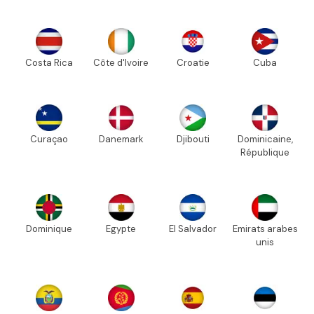
Costa Rica
Côte d'Ivoire
Croatie
Cuba
Curaçao
Danemark
Djibouti
Dominicaine,
République
Dominique
Egypte
El Salvador
Emirats arabes
unis