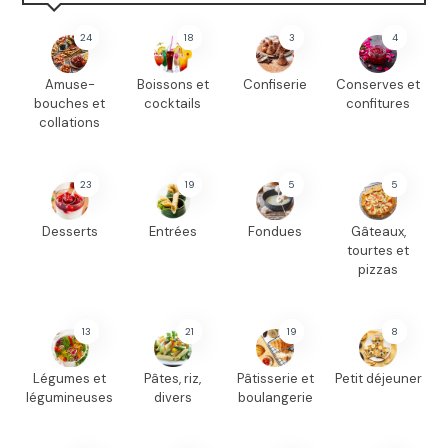
24
18
3
4
Amuse-
Boissons et
Confiserie
Conserves et
bouches et
cocktails
confitures
collations
23
19
5
5
Desserts
Entrées
Fondues
Gâteaux,
tourtes et
pizzas
13
21
19
8
Légumes et
Pâtes, riz,
Pâtisserie et
Petit déjeuner
légumineuses
divers
boulangerie