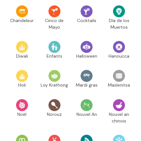
Chandeleur
Cinco de
Cocktails
Día de los
Mayo
Muertos
Diwali
Enfants
Halloween
Hanoucca
Holi
Loy Krathong
Mardi gras
Maslenitsa
Noël
Norouz
Nouvel An
Nouvel an
chinois