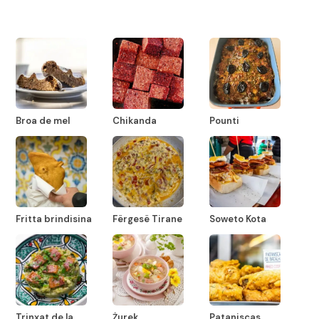
Broa de mel
Chikanda
Pounti
Fritta brindisina
Fërgesë Tirane
Soweto Kota
Trinxat de la
Żurek
Pataniscas