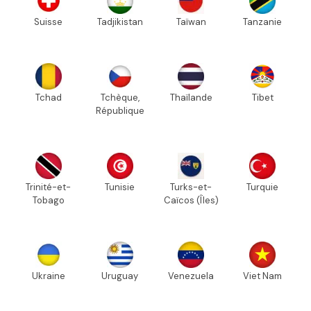
Suisse
Tadjikistan
Taïwan
Tanzanie
Tchad
Tchèque,
Thaïlande
Tibet
République
Trinité-et-
Tunisie
Turks-et-
Turquie
Tobago
Caïcos (Îles)
Ukraine
Uruguay
Venezuela
Viet Nam