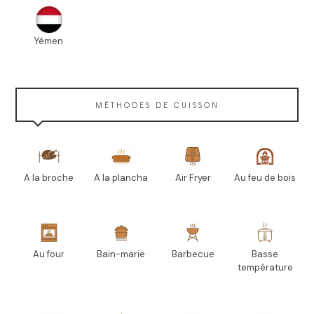
Yémen
MÉTHODES DE CUISSON
A la broche
A la plancha
Air Fryer
Au feu de bois
Au four
Bain-marie
Barbecue
Basse
température