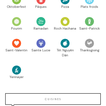
Oktoberfest
Pâques
Pizza
Plats froids
Pourim
Ramadan
Roch Hachana
Saint-Patrick
Saint-Valentin
Sainte Lucie
Têt Nguyên
Thanksgiving
Dán
Yennayer
CUISINES