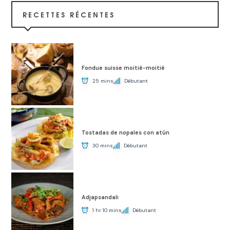
RECETTES RÉCENTES
Fondue suisse moitié-moitié
25 mins
Débutant
Tostadas de nopales con atún
30 mins
Débutant
Adjapsandali
1 hr 10 mins
Débutant