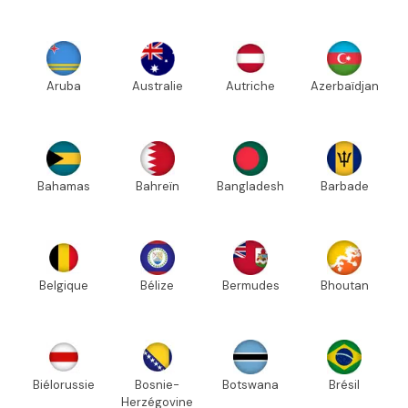
Aruba
Australie
Autriche
Azerbaïdjan
Bahamas
Bahreïn
Bangladesh
Barbade
Belgique
Bélize
Bermudes
Bhoutan
Biélorussie
Bosnie-
Botswana
Brésil
Herzégovine