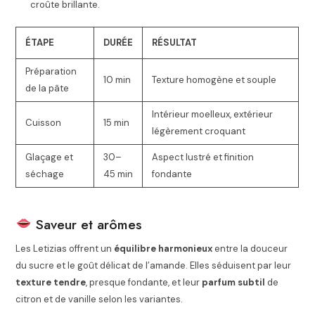
croûte brillante.
ÉTAPE
DURÉE
RÉSULTAT
Préparation
10 min
Texture homogène et souple
de la pâte
Intérieur moelleux, extérieur
Cuisson
15 min
légèrement croquant
Glaçage et
30–
Aspect lustré et finition
séchage
45 min
fondante
Saveur et arômes
Les Letizias offrent un
équilibre harmonieux
entre la douceur
du sucre et le goût délicat de l’amande. Elles séduisent par leur
texture tendre
, presque fondante, et leur
parfum subtil
de
citron et de vanille selon les variantes.