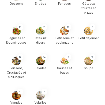
Desserts
Entrées
Fondues
Gâteaux,
tourtes et
pizzas
13
21
19
8
Légumes et
Pâtes, riz,
Pâtisserie et
Petit déjeuner
légumineuses
divers
boulangerie
17
14
7
12
Poissons,
Salades
Sauces et
Soupe
Crustacés et
bases
Mollusques
22
7
Viandes
Volailles