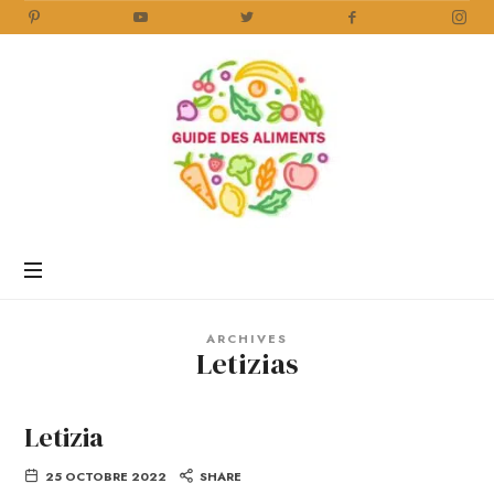
Guide
des
Aliments
Encyclopédie
des
aliments
/
ARCHIVES
www.guidedesaliments.com
Letizias
Letizia
25 OCTOBRE 2022
SHARE