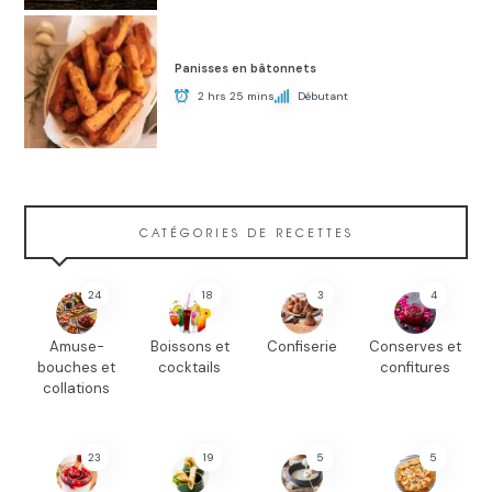
Panisses en bâtonnets
2 hrs 25 mins
Débutant
CATÉGORIES DE RECETTES
24
18
3
4
Amuse-
Boissons et
Confiserie
Conserves et
bouches et
cocktails
confitures
collations
23
19
5
5