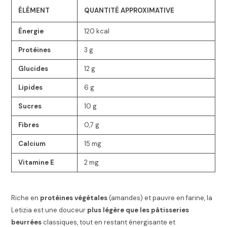
ÉLÉMENT
QUANTITÉ APPROXIMATIVE
Énergie
120 kcal
Protéines
3 g
Glucides
12 g
Lipides
6 g
Sucres
10 g
Fibres
0,7 g
Calcium
15 mg
Vitamine E
2 mg
Riche en
protéines végétales
(amandes) et pauvre en farine, la
Letizia est une douceur
plus légère que les pâtisseries
beurrées
classiques, tout en restant énergisante et