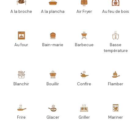
A la broche
A la plancha
Air Fryer
Au feu de bois
Au four
Bain-marie
Barbecue
Basse
température
Blanchir
Bouillir
Confire
Flamber
Frire
Glacer
Griller
Mariner