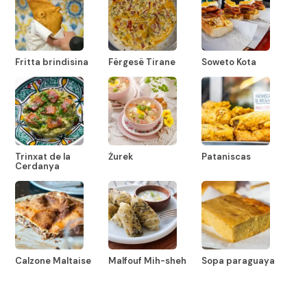
Fritta brindisina
Fërgesë Tirane
Soweto Kota
Trinxat de la
Żurek
Pataniscas
Cerdanya
Calzone Maltaise
Malfouf Mih-sheh
Sopa paraguaya