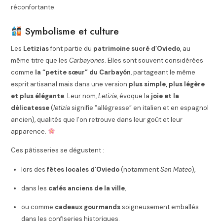
réconfortante.
Symbolisme et culture
Les
Letizias
font partie du
patrimoine sucré d’Oviedo
, au
même titre que les
Carbayones
. Elles sont souvent considérées
comme
la “petite sœur” du Carbayón
, partageant le même
esprit artisanal mais dans une version
plus simple, plus légère
et plus élégante
. Leur nom,
Letizia
, évoque la
joie et la
délicatesse
(
letizia
signifie “allégresse” en italien et en espagnol
ancien), qualités que l’on retrouve dans leur goût et leur
apparence.
Ces pâtisseries se dégustent :
lors des
fêtes locales d’Oviedo
(notamment
San Mateo
),
dans les
cafés anciens de la ville
,
ou comme
cadeaux gourmands
soigneusement emballés
dans les confiseries historiques.