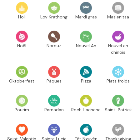
Holi
Loy Krathong
Mardi gras
Maslenitsa
Noël
Norouz
Nouvel An
Nouvel an
chinois
Oktoberfest
Pâques
Pizza
Plats froids
Pourim
Ramadan
Roch Hachana
Saint-Patrick
Saint-Valentin
Sainte Lucie
Têt Nguyên
Thanksgiving