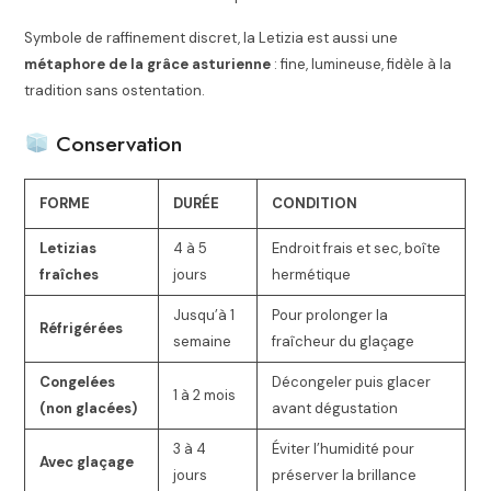
Symbole de raffinement discret, la Letizia est aussi une
métaphore de la grâce asturienne
: fine, lumineuse, fidèle à la
tradition sans ostentation.
Conservation
FORME
DURÉE
CONDITION
Letizias
4 à 5
Endroit frais et sec, boîte
fraîches
jours
hermétique
Jusqu’à 1
Pour prolonger la
Réfrigérées
semaine
fraîcheur du glaçage
Congelées
Décongeler puis glacer
1 à 2 mois
(non glacées)
avant dégustation
3 à 4
Éviter l’humidité pour
Avec glaçage
jours
préserver la brillance