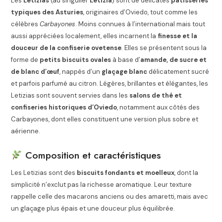
Les
Letizias
(au singulier
Letizia
) sont de délicates
pâtisseries
typiques des Asturies
, originaires d’Oviedo, tout comme les
célèbres
Carbayones
. Moins connues à l’international mais tout
aussi appréciées localement, elles incarnent la
finesse et la
douceur de la confiserie ovetense
. Elles se présentent sous la
forme de
petits biscuits ovales
à base d’
amande, de sucre et
de blanc d’œuf
, nappés d’un
glaçage blanc
délicatement sucré
et parfois parfumé au citron. Légères, brillantes et élégantes, les
Letizias sont souvent servies dans les
salons de thé et
confiseries historiques d’Oviedo
, notamment aux côtés des
Carbayones, dont elles constituent une version plus sobre et
aérienne.
Composition et caractéristiques
Les Letizias sont des
biscuits fondants et moelleux
, dont la
simplicité n’exclut pas la richesse aromatique. Leur texture
rappelle celle des macarons anciens ou des amaretti, mais avec
un glaçage plus épais et une douceur plus équilibrée.