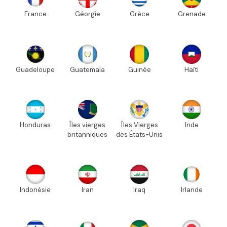
France
Géorgie
Grèce
Grenade
Guadeloupe
Guatemala
Guinée
Haïti
Honduras
Îles vierges
Îles Vierges
Inde
britanniques
des États-Unis
Indonésie
Iran
Iraq
Irlande