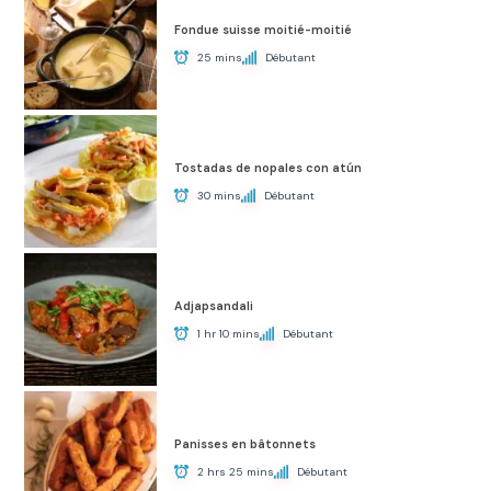
Fondue suisse moitié-moitié
25 mins
Débutant
Tostadas de nopales con atún
30 mins
Débutant
Adjapsandali
1 hr 10 mins
Débutant
Panisses en bâtonnets
2 hrs 25 mins
Débutant