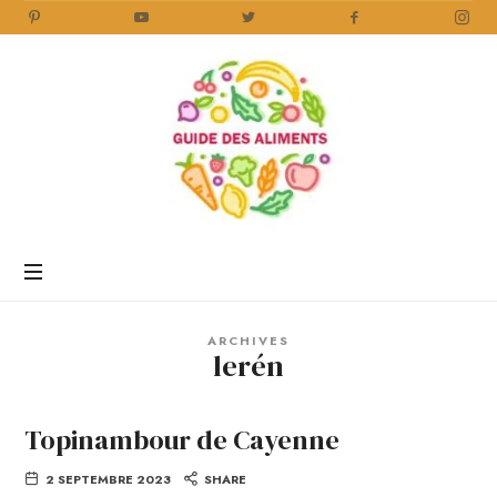
Guide
des
Aliments
Encyclopédie
des
aliments
/
ARCHIVES
www.guidedesaliments.com
lerén
Topinambour de Cayenne
2 SEPTEMBRE 2023
SHARE