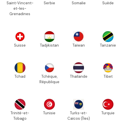
Saint-Vincent-
Serbie
Somalie
Suède
et-les-
Grenadines
Suisse
Tadjikistan
Taïwan
Tanzanie
Tchad
Tchèque,
Thaïlande
Tibet
République
Trinité-et-
Tunisie
Turks-et-
Turquie
Tobago
Caïcos (Îles)