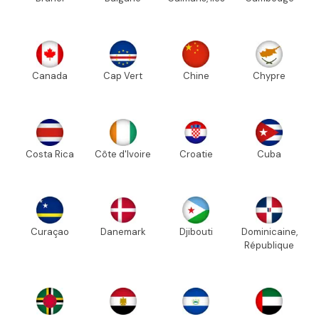
Canada
Cap Vert
Chine
Chypre
Costa Rica
Côte d'Ivoire
Croatie
Cuba
Curaçao
Danemark
Djibouti
Dominicaine,
République