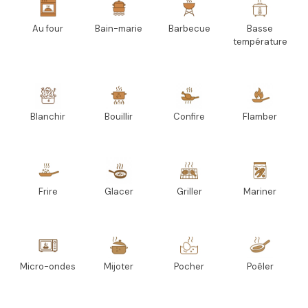
Au four
Bain-marie
Barbecue
Basse
température
Blanchir
Bouillir
Confire
Flamber
Frire
Glacer
Griller
Mariner
Micro-ondes
Mijoter
Pocher
Poêler