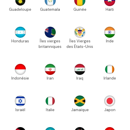
Guadeloupe
Guatemala
Guinée
Haïti
Honduras
Îles vierges
Îles Vierges
Inde
britanniques
des États-Unis
Indonésie
Iran
Iraq
Irlande
Israël
Italie
Jamaïque
Japon