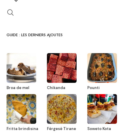
GUIDE : LES DERNIERS AJOUTES
Broa de mel
Chikanda
Pounti
Fritta brindisina
Fërgesë Tirane
Soweto Kota