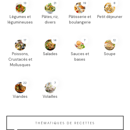
13
21
19
8
Légumes et
Pâtes, riz,
Pâtisserie et
Petit déjeuner
légumineuses
divers
boulangerie
17
14
7
12
Poissons,
Salades
Sauces et
Soupe
Crustacés et
bases
Mollusques
22
7
Viandes
Volailles
THÉMATIQUES DE RECETTES