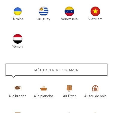
Ukraine
Uruguay
Venezuela
Viet Nam
Yémen
MÉTHODES DE CUISSON
A la broche
A la plancha
Air Fryer
Au feu de bois