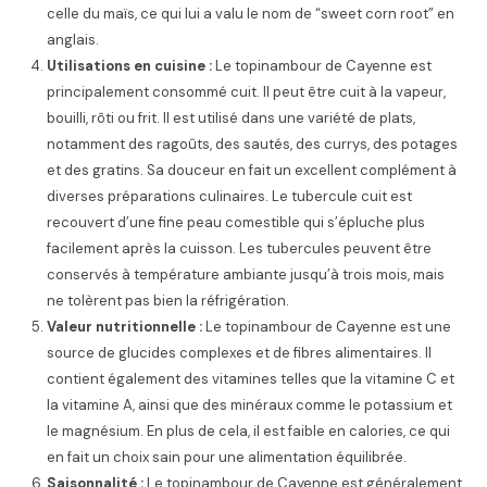
celle du maïs, ce qui lui a valu le nom de “sweet corn root” en
anglais.
Utilisations en cuisine :
Le topinambour de Cayenne est
principalement consommé cuit. Il peut être cuit à la vapeur,
bouilli, rôti ou frit. Il est utilisé dans une variété de plats,
notamment des ragoûts, des sautés, des currys, des potages
et des gratins. Sa douceur en fait un excellent complément à
diverses préparations culinaires. Le tubercule cuit est
recouvert d’une fine peau comestible qui s’épluche plus
facilement après la cuisson. Les tubercules peuvent être
conservés à température ambiante jusqu’à trois mois, mais
ne tolèrent pas bien la réfrigération.
Valeur nutritionnelle :
Le topinambour de Cayenne est une
source de glucides complexes et de fibres alimentaires. Il
contient également des vitamines telles que la vitamine C et
la vitamine A, ainsi que des minéraux comme le potassium et
le magnésium. En plus de cela, il est faible en calories, ce qui
en fait un choix sain pour une alimentation équilibrée.
Saisonnalité :
Le topinambour de Cayenne est généralement