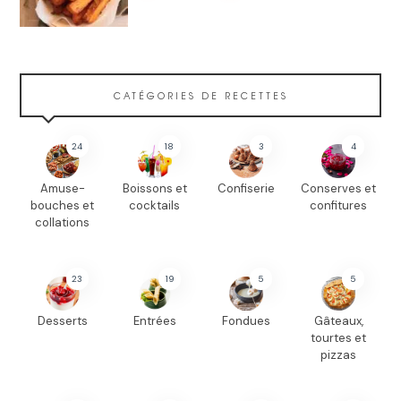
CATÉGORIES DE RECETTES
24
18
3
4
Amuse-
Boissons et
Confiserie
Conserves et
bouches et
cocktails
confitures
collations
23
19
5
5
Desserts
Entrées
Fondues
Gâteaux,
tourtes et
pizzas