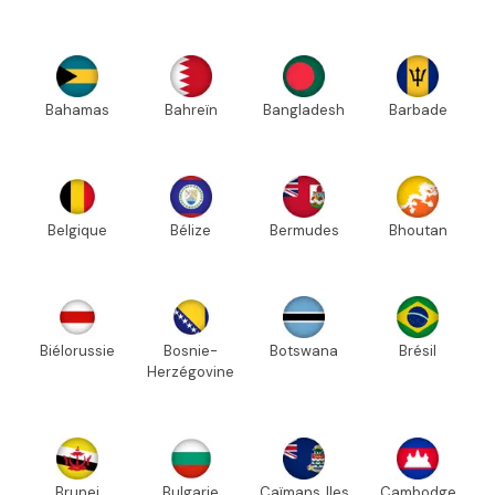
Bahamas
Bahreïn
Bangladesh
Barbade
Belgique
Bélize
Bermudes
Bhoutan
Biélorussie
Bosnie-
Botswana
Brésil
Herzégovine
Brunei
Bulgarie
Caïmans, Iles
Cambodge