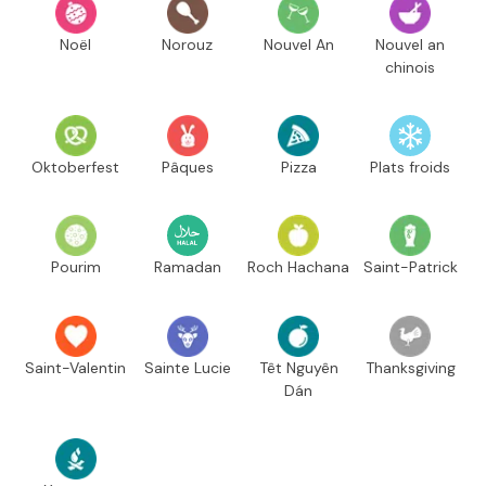
Noël
Norouz
Nouvel An
Nouvel an
chinois
Oktoberfest
Pâques
Pizza
Plats froids
Pourim
Ramadan
Roch Hachana
Saint-Patrick
Saint-Valentin
Sainte Lucie
Têt Nguyên
Thanksgiving
Dán