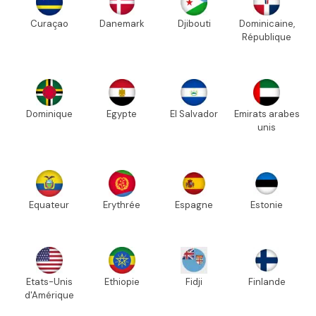
Curaçao
Danemark
Djibouti
Dominicaine,
République
Dominique
Egypte
El Salvador
Emirats arabes
unis
Equateur
Erythrée
Espagne
Estonie
Etats-Unis
Ethiopie
Fidji
Finlande
d'Amérique