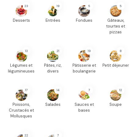
23
19
5
5
Desserts
Entrées
Fondues
Gâteaux,
tourtes et
pizzas
13
21
19
8
Légumes et
Pâtes, riz,
Pâtisserie et
Petit déjeuner
légumineuses
divers
boulangerie
17
14
7
12
Poissons,
Salades
Sauces et
Soupe
Crustacés et
bases
Mollusques
22
7