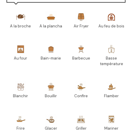
A la broche
A la plancha
Air Fryer
Au feu de bois
Au four
Bain-marie
Barbecue
Basse
température
Blanchir
Bouillir
Confire
Flamber
Frire
Glacer
Griller
Mariner