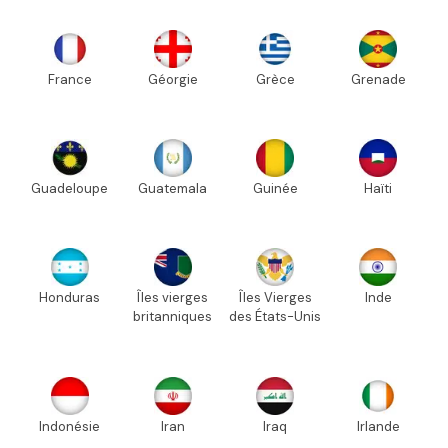
France
Géorgie
Grèce
Grenade
Guadeloupe
Guatemala
Guinée
Haïti
Honduras
Îles vierges
Îles Vierges
Inde
britanniques
des États-Unis
Indonésie
Iran
Iraq
Irlande