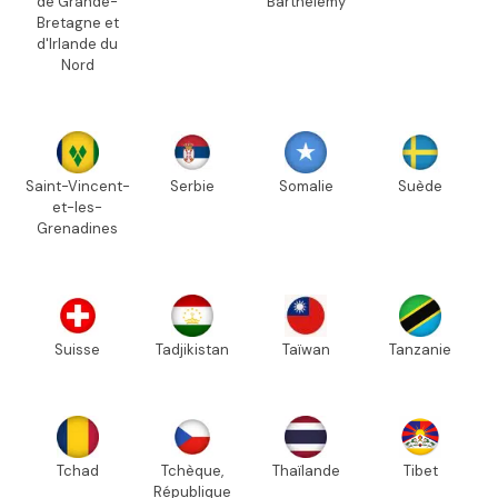
de Grande-
Barthélemy
Bretagne et
d'Irlande du
Nord
Saint-Vincent-
Serbie
Somalie
Suède
et-les-
Grenadines
Suisse
Tadjikistan
Taïwan
Tanzanie
Tchad
Tchèque,
Thaïlande
Tibet
République