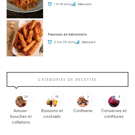
1 hr 10 mins
Débutant
Panisses en bâtonnets
2 hrs 25 mins
Débutant
CATÉGORIES DE RECETTES
24
18
3
4
Amuse-
Boissons et
Confiserie
Conserves et
bouches et
cocktails
confitures
collations