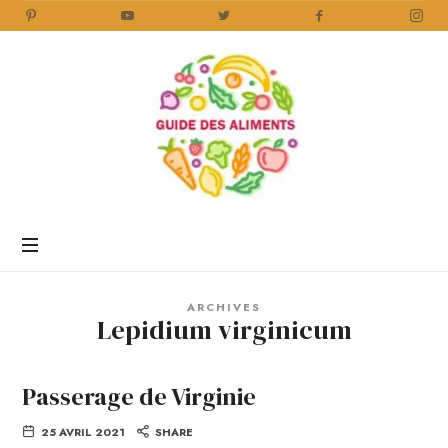
Guide
des
Aliments
Encyclopédie
des
aliments
/
ARCHIVES
www.guidedesaliments.com
Lepidium virginicum
Passerage de Virginie
25 AVRIL 2021
SHARE