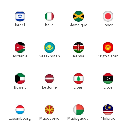
Israël
Italie
Jamaïque
Japon
Jordanie
Kazakhstan
Kenya
Kirghizistan
Koweït
Lettonie
Liban
Libye
Luxembourg
Macédoine
Madagascar
Malaisie