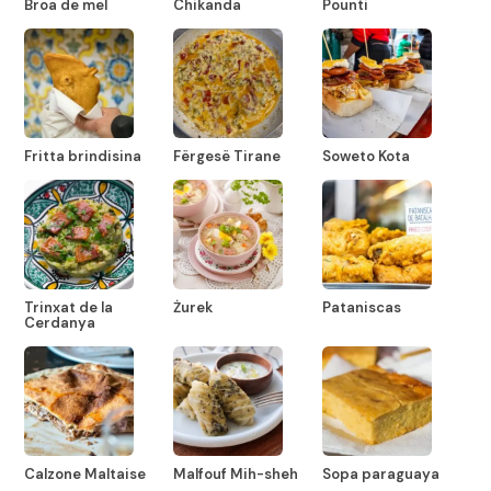
Broa de mel
Chikanda
Pounti
Fritta brindisina
Fërgesë Tirane
Soweto Kota
Trinxat de la
Żurek
Pataniscas
Cerdanya
Calzone Maltaise
Malfouf Mih-sheh
Sopa paraguaya