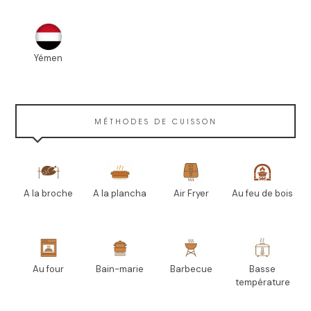
Yémen
MÉTHODES DE CUISSON
A la broche
A la plancha
Air Fryer
Au feu de bois
Au four
Bain-marie
Barbecue
Basse
température