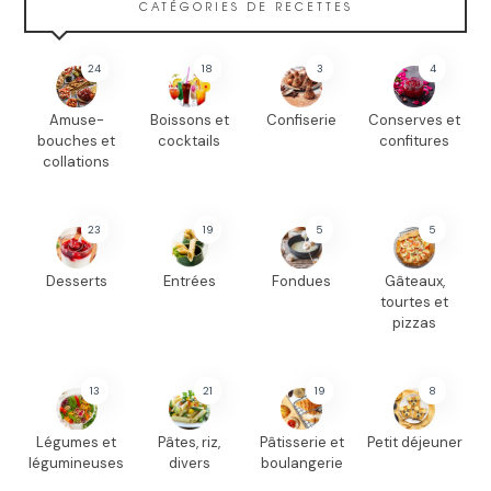
CATÉGORIES DE RECETTES
24
18
3
4
Amuse-
Boissons et
Confiserie
Conserves et
bouches et
cocktails
confitures
collations
23
19
5
5
Desserts
Entrées
Fondues
Gâteaux,
tourtes et
pizzas
13
21
19
8
Légumes et
Pâtes, riz,
Pâtisserie et
Petit déjeuner
légumineuses
divers
boulangerie