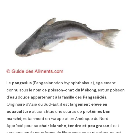
Le
pangasius
(Pangasianodon hypophthalmus), également
connu sous le nom de
poisson-chat du Mékong
, est un poisson
d’eau douce appartenant à la famille des
Pangasiidés
.
Originaire d’Asie du Sud-Est, il est
largement élevé en
aquaculture
et constitue une source de
protéines bon
marché
, notamment en Europe et en Amérique du Nord.
Apprécié pour sa
chair blanche, tendre et peu grasse
, il est
souvent vendu sous forme de filets sans peau ni arêtes, ce qui