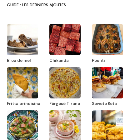
GUIDE : LES DERNIERS AJOUTES
Broa de mel
Chikanda
Pounti
Fritta brindisina
Fërgesë Tirane
Soweto Kota