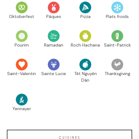
Oktoberfest
Pâques
Pizza
Plats froids
Pourim
Ramadan
Roch Hachana
Saint-Patrick
Saint-Valentin
Sainte Lucie
Têt Nguyên
Thanksgiving
Dán
Yennayer
CUISINES