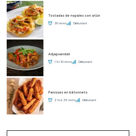
Tostadas de nopales con atún
30 mins
Débutant
Adjapsandali
1 hr 10 mins
Débutant
Panisses en bâtonnets
2 hrs 25 mins
Débutant