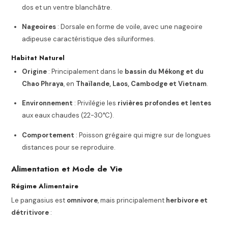
dos et un ventre blanchâtre.
Nageoires
: Dorsale en forme de voile, avec une nageoire
adipeuse caractéristique des siluriformes.
Habitat Naturel
Origine
: Principalement dans le
bassin du Mékong et du
Chao Phraya
, en
Thaïlande, Laos, Cambodge et Vietnam
.
Environnement
: Privilégie les
rivières profondes et lentes
aux eaux chaudes (22-30°C).
Comportement
: Poisson grégaire qui migre sur de longues
distances pour se reproduire.
Alimentation et Mode de Vie
Régime Alimentaire
Le pangasius est
omnivore
, mais principalement
herbivore et
détritivore
: