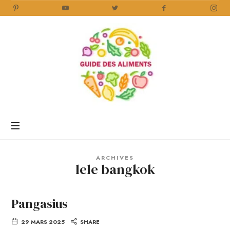
Guide
des
Aliments
Encyclopédie
des
aliments
/
ARCHIVES
www.guidedesaliments.com
lele bangkok
Pangasius
29 MARS 2025
SHARE