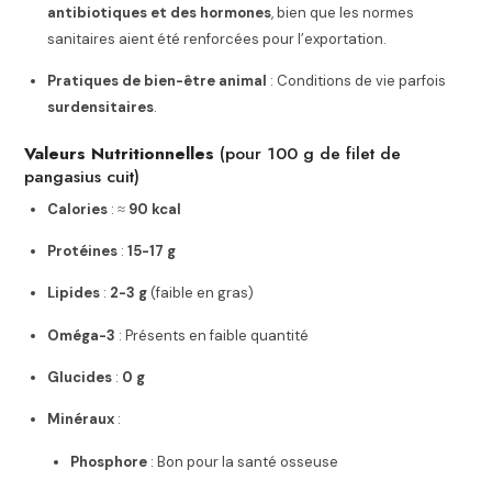
antibiotiques et des hormones
, bien que les normes
sanitaires aient été renforcées pour l’exportation.
Pratiques de bien-être animal
: Conditions de vie parfois
surdensitaires
.
Valeurs Nutritionnelles
(pour 100 g de filet de
pangasius cuit)
Calories
: ≈
90 kcal
Protéines
:
15-17 g
Lipides
:
2-3 g
(faible en gras)
Oméga-3
: Présents en faible quantité
Glucides
:
0 g
Minéraux
:
Phosphore
: Bon pour la santé osseuse