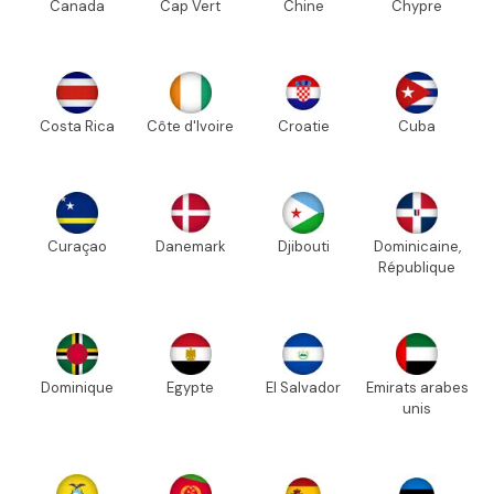
Canada
Cap Vert
Chine
Chypre
Costa Rica
Côte d'Ivoire
Croatie
Cuba
Curaçao
Danemark
Djibouti
Dominicaine,
République
Dominique
Egypte
El Salvador
Emirats arabes
unis