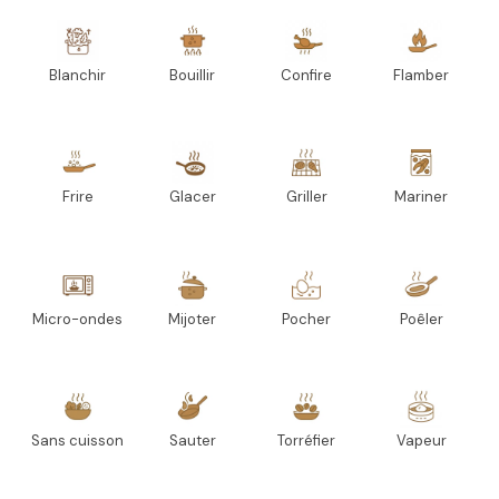
Blanchir
Bouillir
Confire
Flamber
Frire
Glacer
Griller
Mariner
Micro-ondes
Mijoter
Pocher
Poêler
Sans cuisson
Sauter
Torréfier
Vapeur