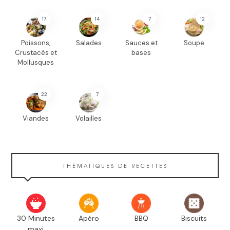
17
14
7
12
Poissons,
Salades
Sauces et
Soupe
Crustacés et
bases
Mollusques
22
7
Viandes
Volailles
THÉMATIQUES DE RECETTES
30 Minutes
Apéro
BBQ
Biscuits
maxi