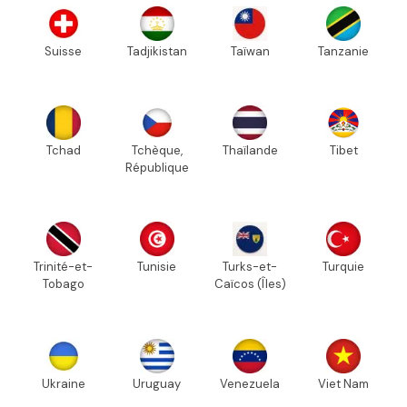
Suisse
Tadjikistan
Taïwan
Tanzanie
Tchad
Tchèque,
Thaïlande
Tibet
République
Trinité-et-
Tunisie
Turks-et-
Turquie
Tobago
Caïcos (Îles)
Ukraine
Uruguay
Venezuela
Viet Nam