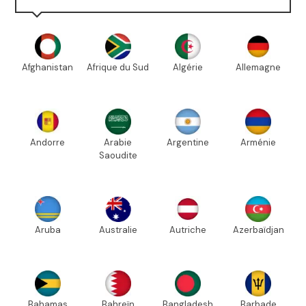
Afghanistan
Afrique du Sud
Algérie
Allemagne
Andorre
Arabie
Argentine
Arménie
Saoudite
Aruba
Australie
Autriche
Azerbaïdjan
Bahamas
Bahreïn
Bangladesh
Barbade