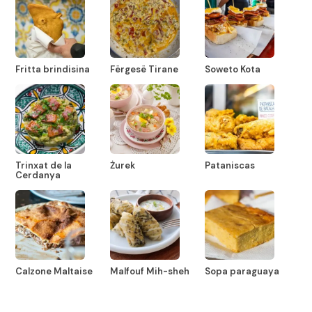
Fritta brindisina
Fërgesë Tirane
Soweto Kota
Trinxat de la
Żurek
Pataniscas
Cerdanya
Calzone Maltaise
Malfouf Mih-sheh
Sopa paraguaya