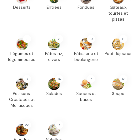
Desserts
Entrées
Fondues
Gâteaux,
tourtes et
pizzas
13
21
19
8
Légumes et
Pâtes, riz,
Pâtisserie et
Petit déjeuner
légumineuses
divers
boulangerie
17
14
7
12
Poissons,
Salades
Sauces et
Soupe
Crustacés et
bases
Mollusques
22
7
Viandes
Volailles