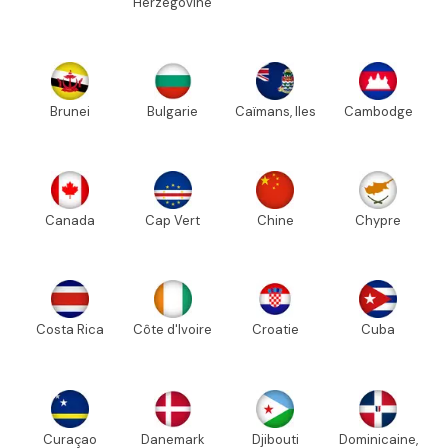
Herzégovine
Brunei
Bulgarie
Caïmans, Iles
Cambodge
Canada
Cap Vert
Chine
Chypre
Costa Rica
Côte d'Ivoire
Croatie
Cuba
Curaçao
Danemark
Djibouti
Dominicaine,