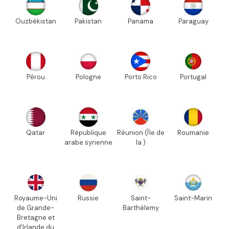
Ouzbékistan
Pakistan
Panama
Paraguay
Pérou
Pologne
Porto Rico
Portugal
Qatar
République
Réunion (Île de
Roumanie
arabe syrienne
la )
Royaume-Uni
Russie
Saint-
Saint-Marin
de Grande-
Barthélemy
Bretagne et
d'Irlande du