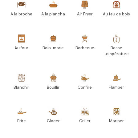
A la broche
A la plancha
Air Fryer
Au feu de bois
Au four
Bain-marie
Barbecue
Basse
température
Blanchir
Bouillir
Confire
Flamber
Frire
Glacer
Griller
Mariner