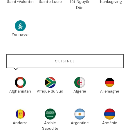
Saint-Valentin
Sainte Lucie
Têt Nguyên
Thanksgiving
Dán
Yennayer
CUISINES
Afghanistan
Afrique du Sud
Algérie
Allemagne
Andorre
Arabie
Argentine
Arménie
Saoudite