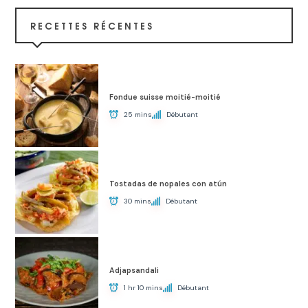
RECETTES RÉCENTES
Fondue suisse moitié-moitié
25 mins
Débutant
Tostadas de nopales con atún
30 mins
Débutant
Adjapsandali
1 hr 10 mins
Débutant