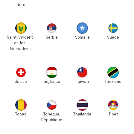
Nord
Saint-Vincent-
Serbie
Somalie
Suède
et-les-
Grenadines
Suisse
Tadjikistan
Taïwan
Tanzanie
Tchad
Tchèque,
Thaïlande
Tibet
République