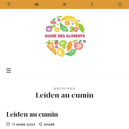
Guide
des
Aliments
Encyclopédie
des
aliments
/
ARCHIVES
www.guidedesaliments.com
Leiden au cumin
Leiden au cumin
11 MARS 2023
SHARE