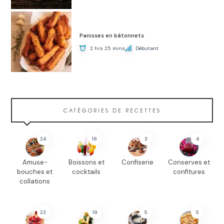
Panisses en bâtonnets
2 hrs 25 mins
Débutant
CATÉGORIES DE RECETTES
24
18
3
4
Amuse-
Boissons et
Confiserie
Conserves et
bouches et
cocktails
confitures
collations
23
19
5
5