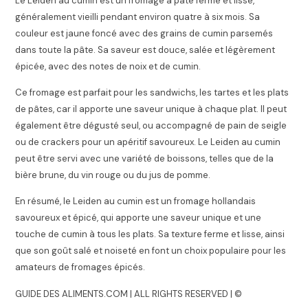
Le Leiden au cumin est un fromage à pâte ferme et lisse,
généralement vieilli pendant environ quatre à six mois. Sa
couleur est jaune foncé avec des grains de cumin parsemés
dans toute la pâte. Sa saveur est douce, salée et légèrement
épicée, avec des notes de noix et de cumin.
Ce fromage est parfait pour les sandwichs, les tartes et les plats
de pâtes, car il apporte une saveur unique à chaque plat. Il peut
également être dégusté seul, ou accompagné de pain de seigle
ou de crackers pour un apéritif savoureux. Le Leiden au cumin
peut être servi avec une variété de boissons, telles que de la
bière brune, du vin rouge ou du jus de pomme.
En résumé, le Leiden au cumin est un fromage hollandais
savoureux et épicé, qui apporte une saveur unique et une
touche de cumin à tous les plats. Sa texture ferme et lisse, ainsi
que son goût salé et noiseté en font un choix populaire pour les
amateurs de fromages épicés.
GUIDE DES ALIMENTS.COM | ALL RIGHTS RESERVED | ©