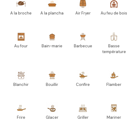
A la broche
A la plancha
Air Fryer
Au feu de bois
Au four
Bain-marie
Barbecue
Basse
température
Blanchir
Bouillir
Confire
Flamber
Frire
Glacer
Griller
Mariner