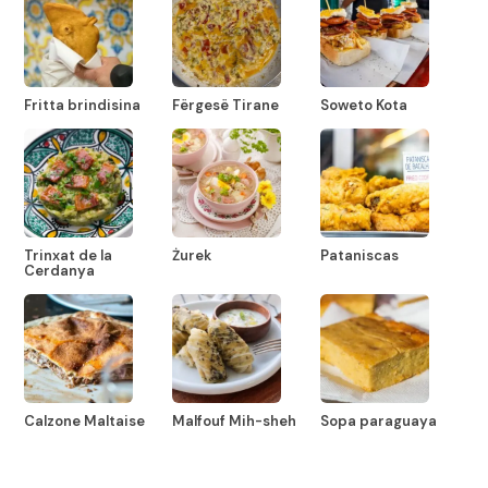
Fritta brindisina
Fërgesë Tirane
Soweto Kota
Trinxat de la
Żurek
Pataniscas
Cerdanya
Calzone Maltaise
Malfouf Mih-sheh
Sopa paraguaya