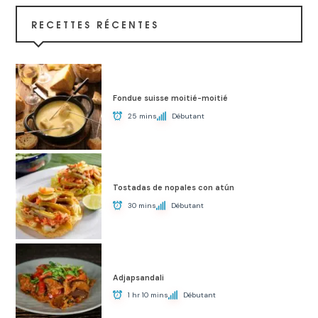
RECETTES RÉCENTES
Fondue suisse moitié-moitié
25 mins
Débutant
Tostadas de nopales con atún
30 mins
Débutant
Adjapsandali
1 hr 10 mins
Débutant