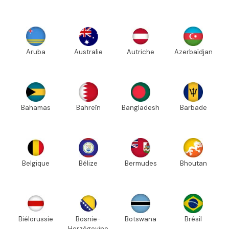
Aruba
Australie
Autriche
Azerbaïdjan
Bahamas
Bahreïn
Bangladesh
Barbade
Belgique
Bélize
Bermudes
Bhoutan
Biélorussie
Bosnie-
Botswana
Brésil
Herzégovine