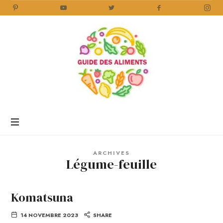
Guide
des
Aliments
Encyclopédie
des
aliments
/
ARCHIVES
www.guidedesaliments.com
Légume-feuille
Komatsuna
14 NOVEMBRE 2023
SHARE