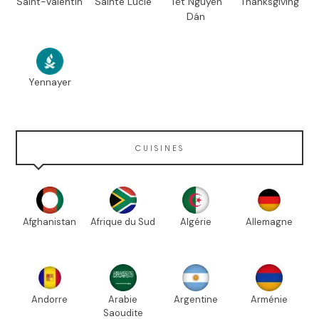
Saint-Valentin
Sainte Lucie
Têt Nguyên
Thanksgiving
Dán
Yennayer
CUISINES
Afghanistan
Afrique du Sud
Algérie
Allemagne
Andorre
Arabie
Argentine
Arménie
Saoudite