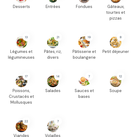
Desserts
Entrées
Fondues
Gâteaux,
tourtes et
pizzas
13
21
19
8
Légumes et
Pâtes, riz,
Pâtisserie et
Petit déjeuner
légumineuses
divers
boulangerie
17
14
7
12
Poissons,
Salades
Sauces et
Soupe
Crustacés et
bases
Mollusques
22
7
Viandes
Volailles