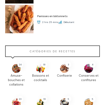
Panisses en bâtonnets
2 hrs 25 mins
Débutant
CATÉGORIES DE RECETTES
24
18
3
4
Amuse-
Boissons et
Confiserie
Conserves et
bouches et
cocktails
confitures
collations
23
19
5
5