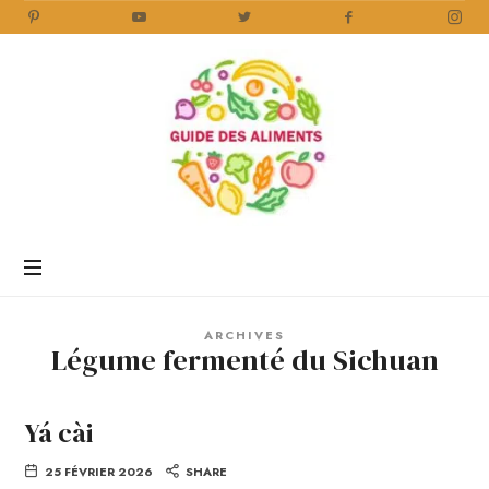
Guide
des
Aliments
Encyclopédie
des
aliments
/
ARCHIVES
www.guidedesaliments.com
Légume fermenté du Sichuan
Yá cài
25 FÉVRIER 2026
SHARE