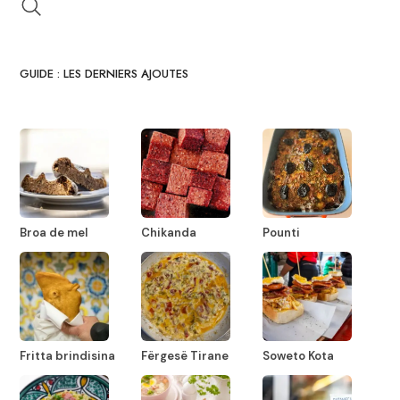
GUIDE : LES DERNIERS AJOUTES
Broa de mel
Chikanda
Pounti
Fritta brindisina
Fërgesë Tirane
Soweto Kota