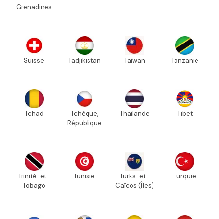
Grenadines
Suisse
Tadjikistan
Taïwan
Tanzanie
Tchad
Tchèque,
Thaïlande
Tibet
République
Trinité-et-
Tunisie
Turks-et-
Turquie
Tobago
Caïcos (Îles)