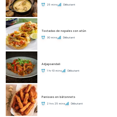
25 mins
Débutant
Tostadas de nopales con atún
30 mins
Débutant
Adjapsandali
1 hr 10 mins
Débutant
Panisses en bâtonnets
2 hrs 25 mins
Débutant