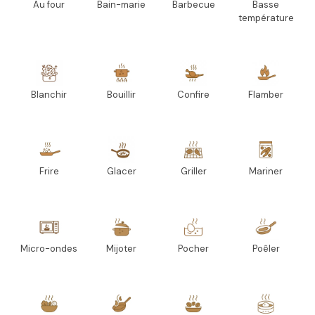
Au four
Bain-marie
Barbecue
Basse
température
Blanchir
Bouillir
Confire
Flamber
Frire
Glacer
Griller
Mariner
Micro-ondes
Mijoter
Pocher
Poêler