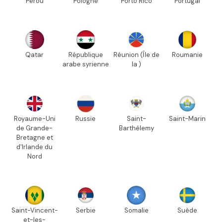
Pérou
Pologne
Porto Rico
Portugal
Qatar
République
Réunion (Île de
Roumanie
arabe syrienne
la )
Royaume-Uni
Russie
Saint-
Saint-Marin
de Grande-
Barthélemy
Bretagne et
d'Irlande du
Nord
Saint-Vincent-
Serbie
Somalie
Suède
et-les-