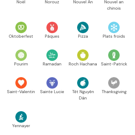
Noël
Norouz
Nouvel An
Nouvel an
chinois
Oktoberfest
Pâques
Pizza
Plats froids
Pourim
Ramadan
Roch Hachana
Saint-Patrick
Saint-Valentin
Sainte Lucie
Têt Nguyên
Thanksgiving
Dán
Yennayer