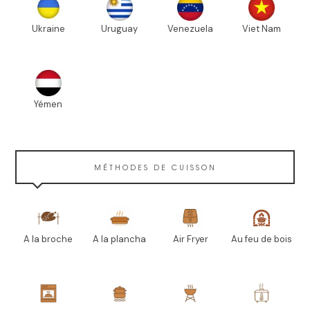
Ukraine
Uruguay
Venezuela
Viet Nam
Yémen
MÉTHODES DE CUISSON
A la broche
A la plancha
Air Fryer
Au feu de bois