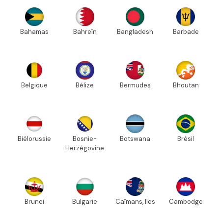
Bahamas
Bahreïn
Bangladesh
Barbade
Belgique
Bélize
Bermudes
Bhoutan
Biélorussie
Bosnie-
Botswana
Brésil
Herzégovine
Brunei
Bulgarie
Caïmans, Iles
Cambodge