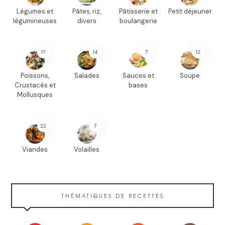
Légumes et
Pâtes, riz,
Pâtisserie et
Petit déjeuner
légumineuses
divers
boulangerie
17
14
7
12
Poissons,
Salades
Sauces et
Soupe
Crustacés et
bases
Mollusques
22
7
Viandes
Volailles
THÉMATIQUES DE RECETTES