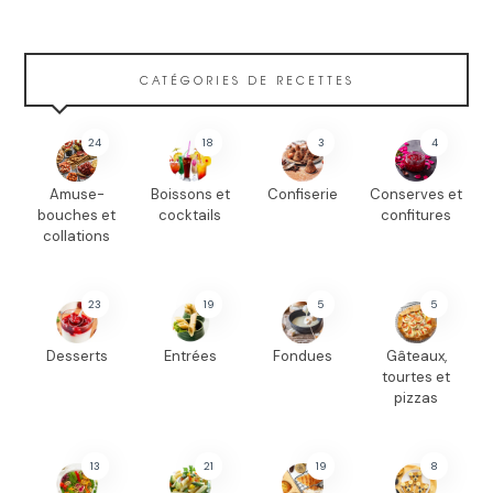
CATÉGORIES DE RECETTES
24
18
3
4
Amuse-
Boissons et
Confiserie
Conserves et
bouches et
cocktails
confitures
collations
23
19
5
5
Desserts
Entrées
Fondues
Gâteaux,
tourtes et
pizzas
13
21
19
8