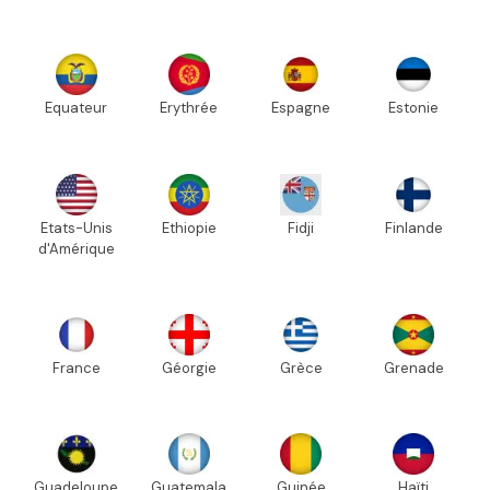
Equateur
Erythrée
Espagne
Estonie
Etats-Unis
Ethiopie
Fidji
Finlande
d'Amérique
France
Géorgie
Grèce
Grenade
Guadeloupe
Guatemala
Guinée
Haïti