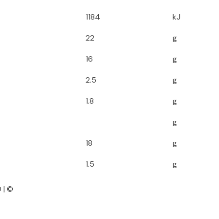
1184
kJ
22
g
16
g
2.5
g
1.8
g
g
18
g
1.5
g
 | ©