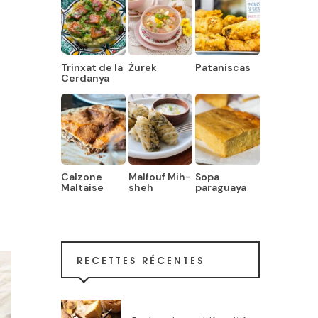
Trinxat de la
Żurek
Pataniscas
Cerdanya
Calzone
Malfouf Mih-
Sopa
Maltaise
sheh
paraguaya
RECETTES RÉCENTES