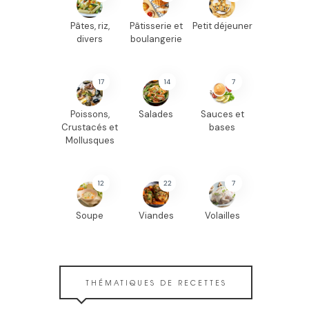
Pâtes, riz,
Pâtisserie et
Petit déjeuner
divers
boulangerie
17
14
7
Poissons,
Salades
Sauces et
Crustacés et
bases
Mollusques
12
22
7
Soupe
Viandes
Volailles
THÉMATIQUES DE RECETTES