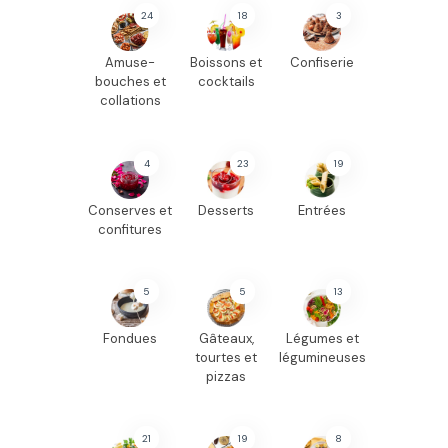
24
18
3
Amuse-
Boissons et
Confiserie
bouches et
cocktails
collations
4
23
19
Conserves et
Desserts
Entrées
confitures
5
5
13
Fondues
Gâteaux,
Légumes et
tourtes et
légumineuses
pizzas
21
19
8