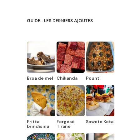
GUIDE : LES DERNIERS AJOUTES
Broa de mel
Chikanda
Pounti
Fritta
Fërgesë
Soweto Kota
brindisina
Tirane