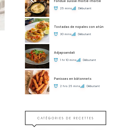
Fondue suisse moitié-moitié
25 mins
Débutant
Tostadas de nopales con atún
30 mins
Débutant
Adjapsandali
1 hr 10 mins
Débutant
Panisses en bâtonnets
2 hrs 25 mins
Débutant
CATÉGORIES DE RECETTES