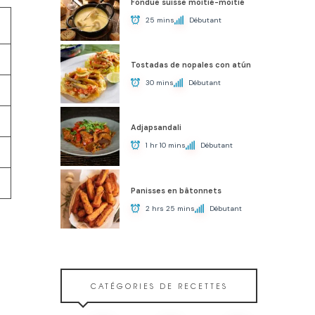
Fondue suisse moitié-moitié
25 mins
Débutant
Tostadas de nopales con atún
30 mins
Débutant
Adjapsandali
1 hr 10 mins
Débutant
Panisses en bâtonnets
2 hrs 25 mins
Débutant
CATÉGORIES DE RECETTES