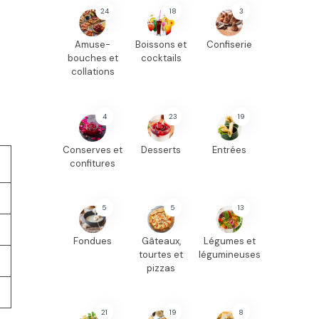
24
18
3
Amuse-
Boissons et
Confiserie
bouches et
cocktails
collations
4
23
19
Conserves et
Desserts
Entrées
confitures
5
5
13
Fondues
Gâteaux,
Légumes et
tourtes et
légumineuses
pizzas
21
19
8