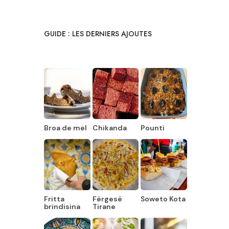
GUIDE : LES DERNIERS AJOUTES
Broa de mel
Chikanda
Pounti
Fritta
Fërgesë
Soweto Kota
brindisina
Tirane