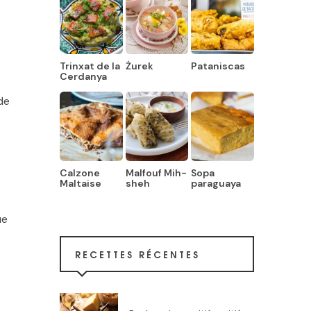
.
Trinxat de la
Żurek
Pataniscas
Cerdanya
de
Calzone
Malfouf Mih-
Sopa
Maltaise
sheh
paraguaya
ue
RECETTES RÉCENTES