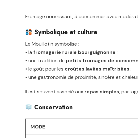
Fromage nourrissant, à consommer avec modératio
Symbolique et culture
Le Mouillotin symbolise :
• la
fromagerie rurale bourguignonne
;
• une tradition de
petits fromages de consomm
• le goût pour les
croûtes lavées maîtrisées
;
• une gastronomie de proximité, sincère et chaleu
Il est souvent associé aux
repas simples
, partag
Conservation
MODE