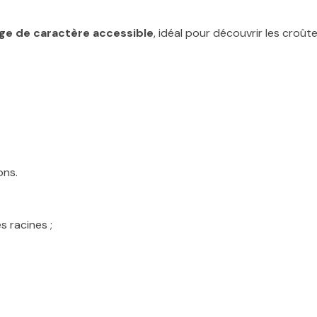
ge de caractère accessible
, idéal pour découvrir les croût
;
ons.
 racines ;