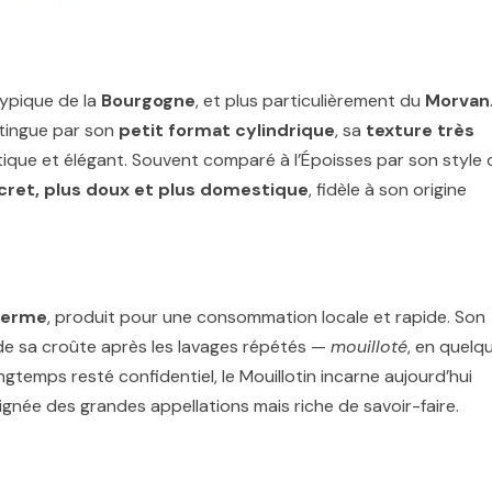
typique de la
Bourgogne
, et plus particulièrement du
Morvan
istingue par son
petit format cylindrique
, sa
texture très
ustique et élégant. Souvent comparé à l’Époisses par son style 
scret, plus doux et plus domestique
, fidèle à son origine
ferme
, produit pour une consommation locale et rapide. Son
e sa croûte après les lavages répétés —
mouilloté
, en quelq
gtemps resté confidentiel, le Mouillotin incarne aujourd’hui
oignée des grandes appellations mais riche de savoir-faire.