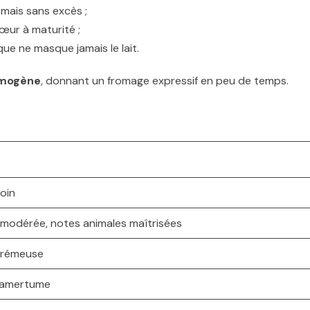
 mais sans excès ;
œur à maturité ;
que ne masque jamais le lait.
omogène
, donnant un fromage expressif en peu de temps.
foin
 modérée, notes animales maîtrisées
crémeuse
s amertume