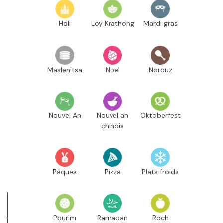
Holi
Loy Krathong
Mardi gras
Maslenitsa
Noël
Norouz
Nouvel An
Nouvel an
Oktoberfest
chinois
Pâques
Pizza
Plats froids
Pourim
Ramadan
Roch