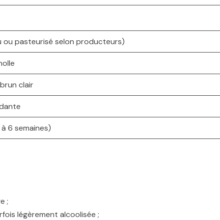
u ou pasteurisé selon producteurs)
olle
brun clair
ndante
 à 6 semaines)
e ;
rfois légèrement alcoolisée ;