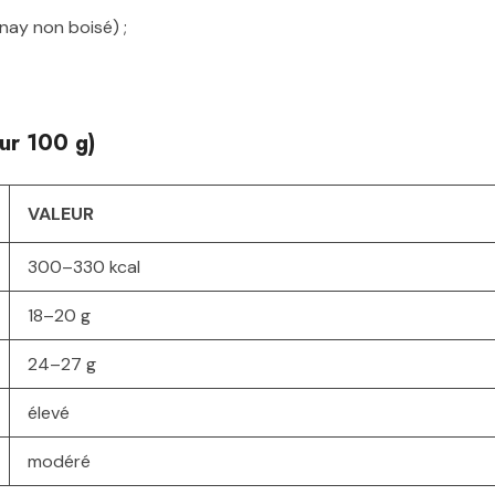
nay non boisé) ;
ur 100 g)
VALEUR
300–330 kcal
18–20 g
24–27 g
élevé
modéré