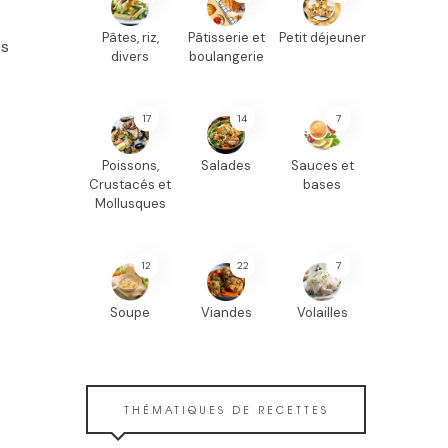
Pâtes, riz,
Pâtisserie et
Petit déjeuner
es
divers
boulangerie
17
14
7
Poissons,
Salades
Sauces et
Crustacés et
bases
Mollusques
12
22
7
Soupe
Viandes
Volailles
THÉMATIQUES DE RECETTES