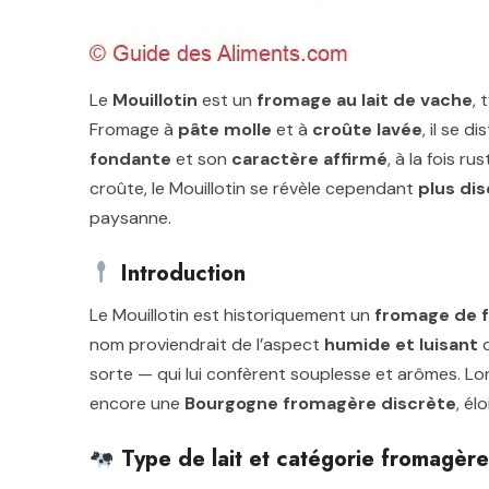
Le
Mouillotin
est un
fromage au lait de vache
, 
Fromage à
pâte molle
et à
croûte lavée
, il se d
fondante
et son
caractère affirmé
, à la fois r
croûte, le Mouillotin se révèle cependant
plus di
paysanne.
Introduction
Le Mouillotin est historiquement un
fromage de 
nom proviendrait de l’aspect
humide et luisant
d
sorte — qui lui confèrent souplesse et arômes. Lon
encore une
Bourgogne fromagère discrète
, él
Type de lait et catégorie fromagère