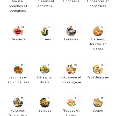
Amuse-
Boissons et
Confiserie
Conserves et
bouches et
cocktails
confitures
collations
23
19
5
5
Desserts
Entrées
Fondues
Gâteaux,
tourtes et
pizzas
13
21
19
8
Légumes et
Pâtes, riz,
Pâtisserie et
Petit déjeuner
légumineuses
divers
boulangerie
17
14
7
12
Poissons,
Salades
Sauces et
Soupe
Crustacés et
bases