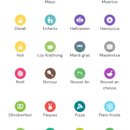
Mayo
Muertos
Diwali
Enfants
Halloween
Hanoucca
Holi
Loy Krathong
Mardi gras
Maslenitsa
Noël
Norouz
Nouvel An
Nouvel an
chinois
Oktoberfest
Pâques
Pizza
Plats froids