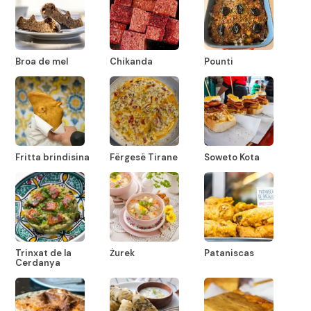
Broa de mel
Chikanda
Pounti
Fritta brindisina
Fërgesë Tirane
Soweto Kota
Trinxat de la
Żurek
Pataniscas
Cerdanya