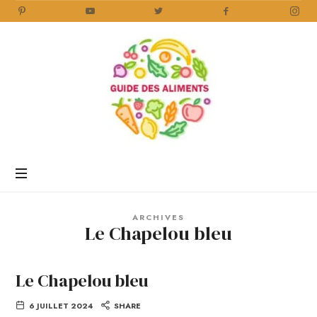
Guide
des
Aliments
Encyclopédie
des
aliments
/
ARCHIVES
www.guidedesaliments.com
Le Chapelou bleu
Le Chapelou bleu
6 JUILLET 2024
SHARE