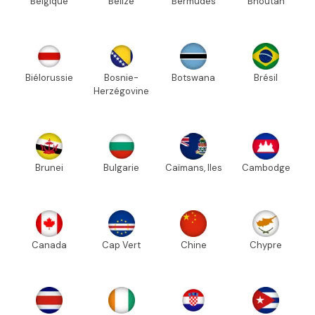
Belgique
Bélize
Bermudes
Bhoutan
Biélorussie
Bosnie-
Botswana
Brésil
Herzégovine
Brunei
Bulgarie
Caïmans, Iles
Cambodge
Canada
Cap Vert
Chine
Chypre