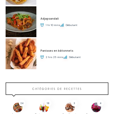
Adjapsandali
1 hr 10 mins
Débutant
Panisses en bâtonnets
2 hrs 25 mins
Débutant
CATÉGORIES DE RECETTES
24
18
3
4