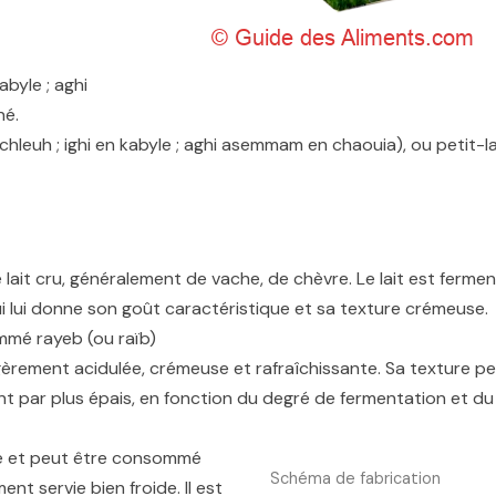
kabyle ; aghi
né.
 chleuh ; ighi en kabyle ; aghi asemmam en chaouia), ou petit-la
 lait cru, généralement de vache, de chèvre. Le lait est ferme
qui lui donne son goût caractéristique et sa texture crémeuse.
ommé rayeb (ou raïb)
gèrement acidulée, crémeuse et rafraîchissante. Sa texture p
sant par plus épais, en fonction du degré de fermentation et du
ne et peut être consommé
Schéma de fabrication
t servie bien froide. Il est