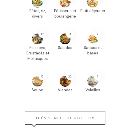
Pâtes, riz,
Pâtisserie et
Petit déjeuner
divers
boulangerie
17
14
7
Poissons,
Salades
Sauces et
Crustacés et
bases
Mollusques
12
22
7
Soupe
Viandes
Volailles
THÉMATIQUES DE RECETTES