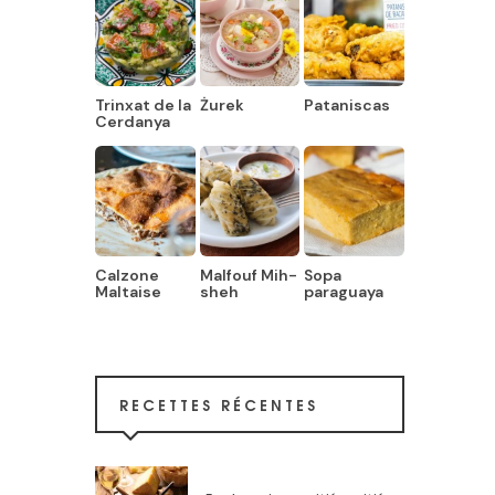
Trinxat de la
Żurek
Pataniscas
Cerdanya
Calzone
Malfouf Mih-
Sopa
Maltaise
sheh
paraguaya
RECETTES RÉCENTES