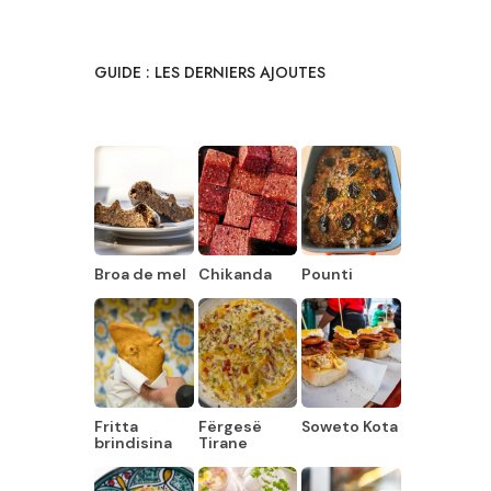
GUIDE : LES DERNIERS AJOUTES
Broa de mel
Chikanda
Pounti
Fritta
Fërgesë
Soweto Kota
brindisina
Tirane