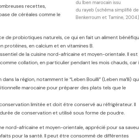
du lben marocain issu
nombreuses recettes,
du rayeb (schéma simplifié de
 base de céréales comme le
Benkerroum et Tamine, 2004)
e de probiotiques naturels, ce qui en fait un aliment bénéfiq
en protéines, en calcium et en vitamines B.
sentiel de la cuisine nord-africaine et moyen-orientale. Il est
me collation, en particulier pendant les mois chauds, car i
n dans la région, notamment le “Leben Bouilli” (Leben ma’lli) qu
aditionnelle marocaine pour préparer des plats tels que le
conservation limitée et doit être conservé au réfrigérateur. Il
durée de conservation et utilisé sous forme de poudre.
ne nord-africaine et moyen-orientale, apprécié pour sa saveu
nfaits pour la santé. Il peut être consommé de différentes