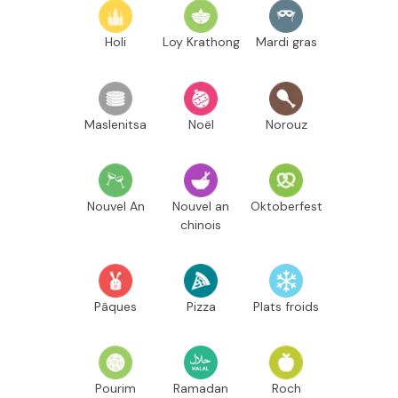
Holi
Loy Krathong
Mardi gras
Maslenitsa
Noël
Norouz
Nouvel An
Nouvel an
Oktoberfest
chinois
Pâques
Pizza
Plats froids
Pourim
Ramadan
Roch