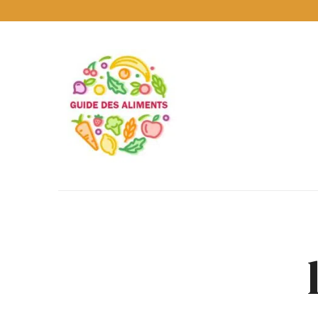
Guide
des
Aliments
Encyclopédie
des
aliments
/
www.guidedesaliments.com