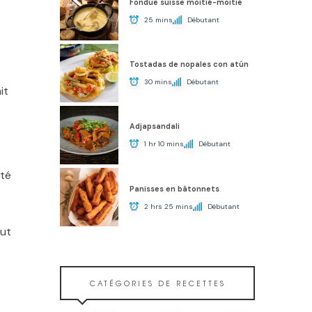
Fondue suisse moitié-moitié
25 mins
Débutant
Tostadas de nopales con atún
30 mins
Débutant
it
Adjapsandali
1 hr 10 mins
Débutant
nté
Panisses en bâtonnets
2 hrs 25 mins
Débutant
eut
CATÉGORIES DE RECETTES