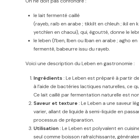
On ne doit pas confondre :
le lait fermenté caillé
(rayeb, raïb en arabe ; tikkilt en chleuh ; ikil en 
yetchlen en chaoui), qui, égoutté, donne le leb
le leben (l’ben, lben ou lban en arabe ; agho en
fermenté, babeurre issu du rayeb.
Voici une description du Leben en gastronomie :
Ingrédients
: Le Leben est préparé à partir de
à l’aide de bactéries lactiques naturelles, ce 
Ce lait caillé par fermentation naturelle est n
Saveur et texture
: Le Leben a une saveur lé
varier, allant de liquide à semi-liquide en pas
processus de préparation.
Utilisation
: Le Leben est polyvalent en cuisi
seul comme boisson rafraîchissante, généralemen