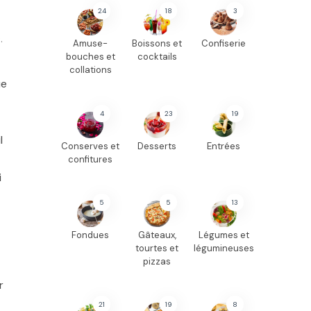
24
18
3
.
Amuse-
Boissons et
Confiserie
bouches et
cocktails
collations
ue
4
23
19
l
Conserves et
Desserts
Entrées
confitures
i
5
5
13
Fondues
Gâteaux,
Légumes et
tourtes et
légumineuses
pizzas
r
21
19
8