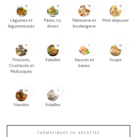
13
21
19
8
Légumes et
Pâtes, riz,
Pâtisserie et
Petit déjeuner
légumineuses
divers
boulangerie
17
14
7
12
Poissons,
Salades
Sauces et
Soupe
Crustacés et
bases
Mollusques
22
7
Viandes
Volailles
THÉMATIQUES DE RECETTES