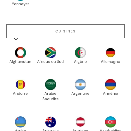
Yennayer
CUISINES
Afghanistan
Afrique du Sud
Algérie
Allemagne
Andorre
Arabie
Argentine
Arménie
Saoudite
Aruba
Australie
Autriche
Azerbaïdjan