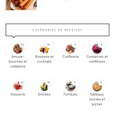
CATÉGORIES DE RECETTES
24
18
3
4
Amuse-
Boissons et
Confiserie
Conserves et
bouches et
cocktails
confitures
collations
23
19
5
5
Desserts
Entrées
Fondues
Gâteaux,
tourtes et
pizzas