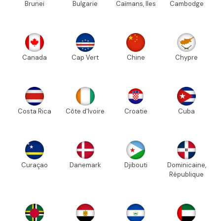
Brunei
Bulgarie
Caïmans, Iles
Cambodge
Canada
Cap Vert
Chine
Chypre
Costa Rica
Côte d'Ivoire
Croatie
Cuba
Curaçao
Danemark
Djibouti
Dominicaine,
République