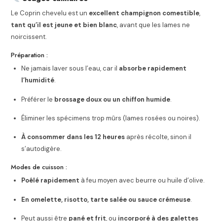
Le Coprin chevelu est un
excellent champignon comestible
,
tant qu’il est jeune et bien blanc
, avant que les lames ne
noircissent.
Préparation :
Ne jamais laver sous l’eau, car il
absorbe rapidement
l’humidité
.
Préférer le
brossage doux ou un chiffon humide
.
Éliminer les spécimens trop mûrs (lames rosées ou noires).
À consommer dans les 12 heures
après récolte, sinon il
s’autodigère.
Modes de cuisson :
Poêlé rapidement
à feu moyen avec beurre ou huile d’olive.
En omelette, risotto, tarte salée ou sauce crémeuse
.
Peut aussi être
pané et frit
, ou
incorporé à des galettes