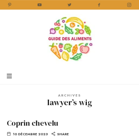
Guide
des
Aliments
Encyclopédie
des
aliments
/
ARCHIVES
www.guidedesaliments.com
lawyer’s wig
Coprin chevelu
10 DÉCEMBRE 2023
SHARE