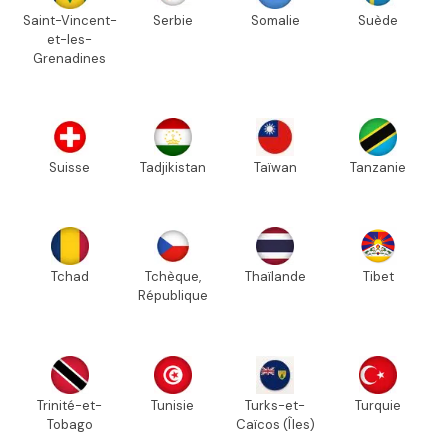
Saint-Vincent-
Serbie
Somalie
Suède
et-les-
Grenadines
Suisse
Tadjikistan
Taïwan
Tanzanie
Tchad
Tchèque,
Thaïlande
Tibet
République
Trinité-et-
Tunisie
Turks-et-
Turquie
Tobago
Caïcos (Îles)