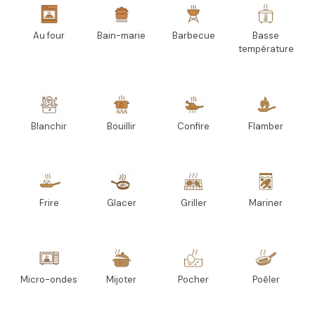
Au four
Bain-marie
Barbecue
Basse
température
Blanchir
Bouillir
Confire
Flamber
Frire
Glacer
Griller
Mariner
Micro-ondes
Mijoter
Pocher
Poêler