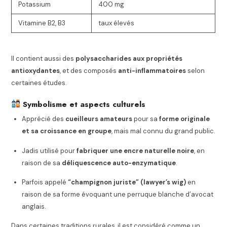
Potassium
400 mg
Vitamine B2, B3
taux élevés
Il contient aussi des
polysaccharides aux propriétés
antioxydantes
, et des composés
anti-inflammatoires
selon
certaines études.
Symbolisme et aspects culturels
Apprécié des
cueilleurs amateurs
pour sa
forme originale
et sa croissance en groupe
, mais mal connu du grand public.
Jadis utilisé pour
fabriquer une encre naturelle noire
, en
raison de sa
déliquescence auto-enzymatique
.
Parfois appelé
“champignon juriste” (lawyer’s wig)
en
raison de sa forme évoquant une perruque blanche d’avocat
anglais.
Dans certaines traditions rurales, il est considéré comme un