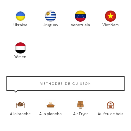
Ukraine
Uruguay
Venezuela
Viet Nam
Yémen
MÉTHODES DE CUISSON
A la broche
A la plancha
Air Fryer
Au feu de bois