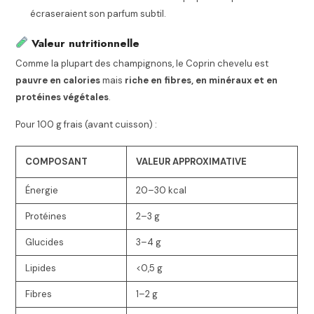
écraseraient son parfum subtil.
Valeur nutritionnelle
Comme la plupart des champignons, le Coprin chevelu est
pauvre en calories
mais
riche en fibres, en minéraux et en
protéines végétales
.
Pour 100 g frais (avant cuisson) :
COMPOSANT
VALEUR APPROXIMATIVE
Énergie
20–30 kcal
Protéines
2–3 g
Glucides
3–4 g
Lipides
<0,5 g
Fibres
1–2 g