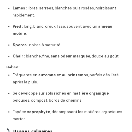
Lames
: libres, serrées, blanches puis rosées, noircissant
rapidement.
Pied
: long, blanc, creux, lisse, souvent avec un
anneau
mobile
.
Spores
: noires à maturité.
Chair
: blanche, fine,
sans odeur marquée
, douce au goût.
Habitat :
Fréquente en
automne et au printemps
, parfois dès l’été
après la pluie.
Se développe sur
sols riches en matière organique
:
pelouses, compost, bords de chemins.
Espèce
saprophyte
, décomposant les matières organiques
mortes.
Usages culinaires