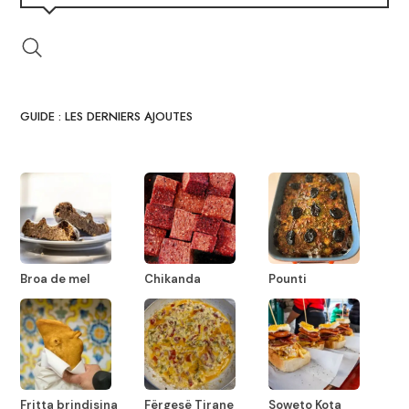
GUIDE : LES DERNIERS AJOUTES
Broa de mel
Chikanda
Pounti
Fritta brindisina
Fërgesë Tirane
Soweto Kota