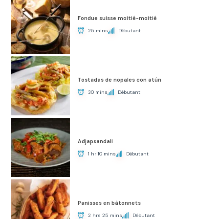
Fondue suisse moitié-moitié
25 mins
Débutant
Tostadas de nopales con atún
30 mins
Débutant
Adjapsandali
1 hr 10 mins
Débutant
Panisses en bâtonnets
2 hrs 25 mins
Débutant