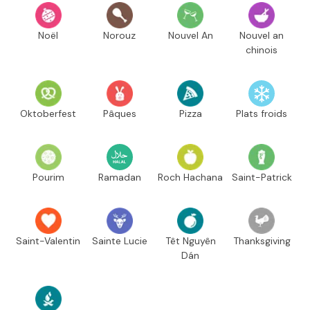
Noël
Norouz
Nouvel An
Nouvel an
chinois
Oktoberfest
Pâques
Pizza
Plats froids
Pourim
Ramadan
Roch Hachana
Saint-Patrick
Saint-Valentin
Sainte Lucie
Têt Nguyên
Thanksgiving
Dán