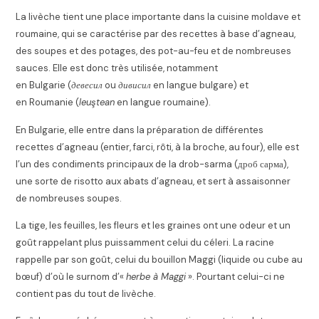
La livèche tient une place importante dans la cuisine moldave et
roumaine, qui se caractérise par des recettes à base d’agneau,
des soupes et des potages, des pot-au-feu et de nombreuses
sauces. Elle est donc très utilisée, notamment
en Bulgarie (
девесил
ou
дивисил
en langue bulgare) et
en Roumanie (
leuştean
en langue roumaine).
En Bulgarie, elle entre dans la préparation de différentes
recettes d’agneau (entier, farci, rôti, à la broche, au four), elle est
l’un des condiments principaux de la drob-sarma (дроб сарма),
une sorte de risotto aux abats d’agneau, et sert à assaisonner
de nombreuses soupes.
La tige, les feuilles, les fleurs et les graines ont une odeur et un
goût rappelant plus puissamment celui du céleri. La racine
rappelle par son goût, celui du bouillon Maggi (liquide ou cube au
bœuf) d’où le surnom d’«
herbe à Maggi
». Pourtant celui-ci ne
contient pas du tout de livèche
.