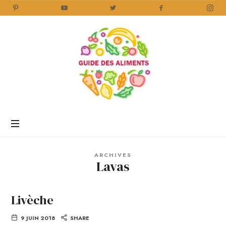
Guide
des
Aliments
Encyclopédie
des
aliments
/
ARCHIVES
www.guidedesaliments.com
Lavas
Livèche
9 JUIN 2018
SHARE