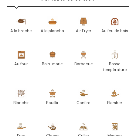
A la broche
A la plancha
Air Fryer
Au feu de bois
Au four
Bain-marie
Barbecue
Basse
température
Blanchir
Bouillir
Confire
Flamber
Frire
Glacer
Griller
Mariner