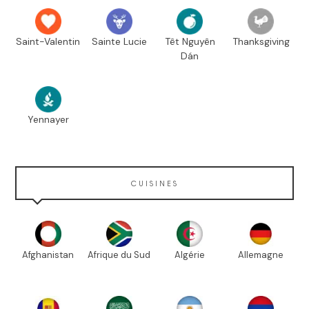
Saint-Valentin
Sainte Lucie
Têt Nguyên
Thanksgiving
Dán
Yennayer
CUISINES
Afghanistan
Afrique du Sud
Algérie
Allemagne