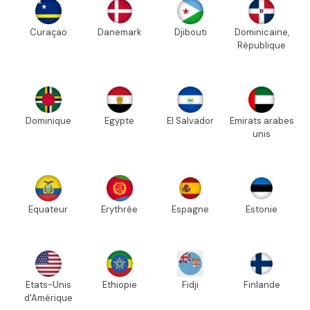
Curaçao
Danemark
Djibouti
Dominicaine,
République
Dominique
Egypte
El Salvador
Emirats arabes
unis
Equateur
Erythrée
Espagne
Estonie
Etats-Unis
Ethiopie
Fidji
Finlande
d'Amérique