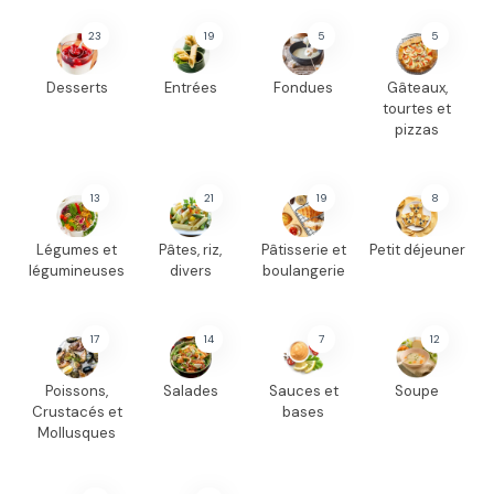
23
19
5
5
Desserts
Entrées
Fondues
Gâteaux,
tourtes et
pizzas
13
21
19
8
Légumes et
Pâtes, riz,
Pâtisserie et
Petit déjeuner
légumineuses
divers
boulangerie
17
14
7
12
Poissons,
Salades
Sauces et
Soupe
Crustacés et
bases
Mollusques