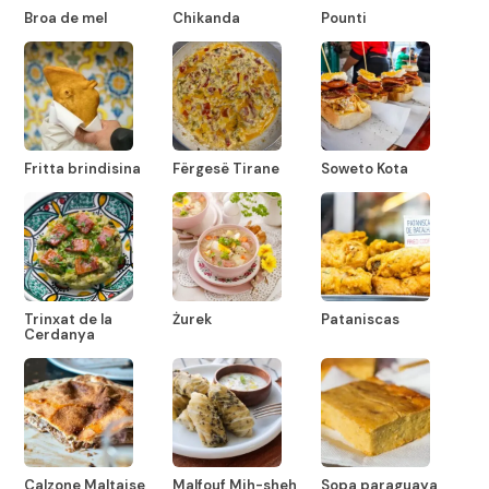
Broa de mel
Chikanda
Pounti
Fritta brindisina
Fërgesë Tirane
Soweto Kota
Trinxat de la
Żurek
Pataniscas
Cerdanya
Calzone Maltaise
Malfouf Mih-sheh
Sopa paraguaya