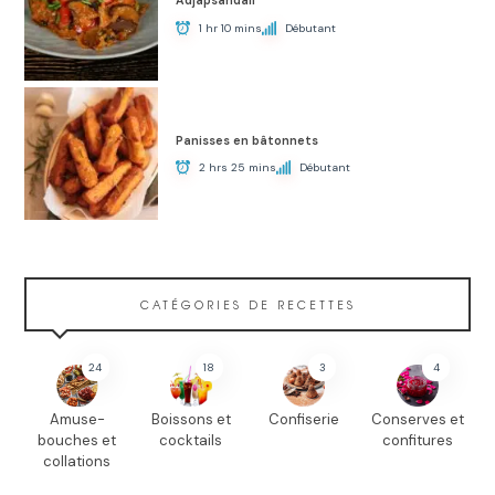
Adjapsandali
1 hr 10 mins
Débutant
Panisses en bâtonnets
2 hrs 25 mins
Débutant
CATÉGORIES DE RECETTES
24
18
3
4
Amuse-
Boissons et
Confiserie
Conserves et
bouches et
cocktails
confitures
collations