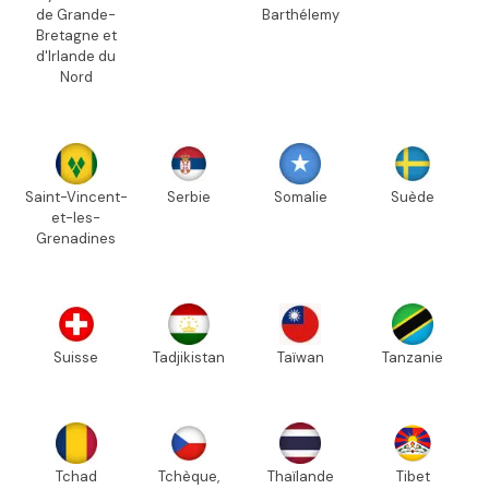
de Grande-
Barthélemy
Bretagne et
d'Irlande du
Nord
Saint-Vincent-
Serbie
Somalie
Suède
et-les-
Grenadines
Suisse
Tadjikistan
Taïwan
Tanzanie
Tchad
Tchèque,
Thaïlande
Tibet