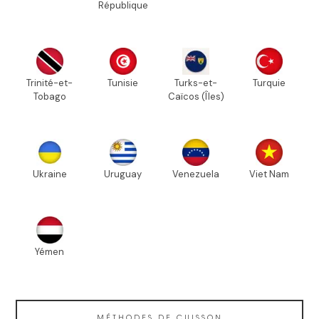
République
Trinité-et-
Tunisie
Turks-et-
Turquie
Tobago
Caïcos (Îles)
Ukraine
Uruguay
Venezuela
Viet Nam
Yémen
MÉTHODES DE CUISSON