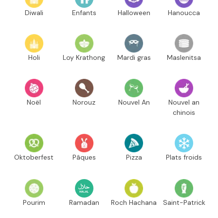
Diwali
Enfants
Halloween
Hanoucca
Holi
Loy Krathong
Mardi gras
Maslenitsa
Noël
Norouz
Nouvel An
Nouvel an
chinois
Oktoberfest
Pâques
Pizza
Plats froids
Pourim
Ramadan
Roch Hachana
Saint-Patrick