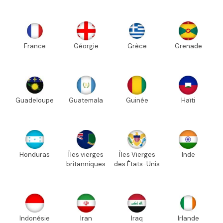
France
Géorgie
Grèce
Grenade
Guadeloupe
Guatemala
Guinée
Haïti
Honduras
Îles vierges
Îles Vierges
Inde
britanniques
des États-Unis
Indonésie
Iran
Iraq
Irlande