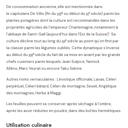
De consommation ancienne, elle est mentionnée dans
e
e
le capitulaire De Villis (fin du
viii
ou début du
ix
siècle) parmi les
plantes potagères dont la culture est recommandée dans les
propriétés agricoles de l’empereur Charlemagne, notamment à
1
l’abbaye de Saint-Gall (aujourd’hui dans l’Est de la Suisse)
. Sa
e
culture décline tout au long du
xx
siècle au point qu’on finit par
la classer parmi les légumes oubliés. Cette dynamique s’inverse
e
au début du
xxi
siècle du fait de sa mise en avant par les grands
chefs cuisiniers parmi lesquels Jean Sulpice
, Yannick
Alléno
, Marc Veyrat
ou encore Taku Sekine
.
Autres noms vernaculaires : Lévistique officinale, Lavas, Céleri
perpétuel, Céleri bâtard, Céleri de montagne, Seseli, Angélique
des montagnes, Herbe à Maggi.
Les feuilles peuvent se conserver après séchage à l’ombre,
après les avoir réduites en poudre, dans des boîtes hermétiques.
Utilisation culinaire