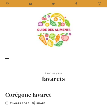
Guide
des
Aliments
Encyclopédie
des
aliments
/
ARCHIVES
www.guidedesaliments.com
lavarets
Corégone lavaret
11 MARS 2025
SHARE