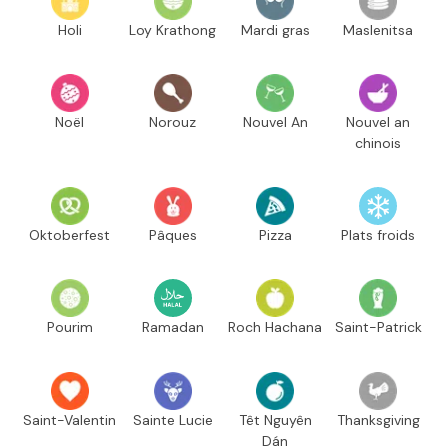
Holi
Loy Krathong
Mardi gras
Maslenitsa
Noël
Norouz
Nouvel An
Nouvel an
chinois
Oktoberfest
Pâques
Pizza
Plats froids
Pourim
Ramadan
Roch Hachana
Saint-Patrick
Saint-Valentin
Sainte Lucie
Têt Nguyên
Thanksgiving
Dán