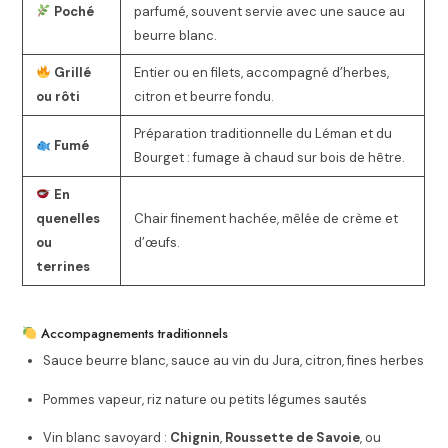
Poché
parfumé, souvent servie avec une sauce au
beurre blanc.
Grillé
Entier ou en filets, accompagné d’herbes,
ou rôti
citron et beurre fondu.
Préparation traditionnelle du Léman et du
Fumé
Bourget : fumage à chaud sur bois de hêtre.
En
quenelles
Chair finement hachée, mêlée de crème et
ou
d’œufs.
terrines
Accompagnements traditionnels
Sauce beurre blanc, sauce au vin du Jura, citron, fines herbes
Pommes vapeur, riz nature ou petits légumes sautés
Vin blanc savoyard :
Chignin
,
Roussette de Savoie
, ou