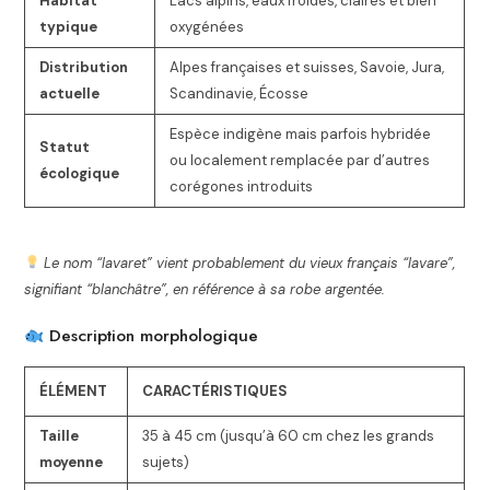
Habitat
Lacs alpins, eaux froides, claires et bien
typique
oxygénées
Distribution
Alpes françaises et suisses, Savoie, Jura,
actuelle
Scandinavie, Écosse
Espèce indigène mais parfois hybridée
Statut
ou localement remplacée par d’autres
écologique
corégones introduits
Le nom “lavaret” vient probablement du vieux français “lavare”,
signifiant “blanchâtre”, en référence à sa robe argentée.
Description morphologique
ÉLÉMENT
CARACTÉRISTIQUES
Taille
35 à 45 cm (jusqu’à 60 cm chez les grands
moyenne
sujets)