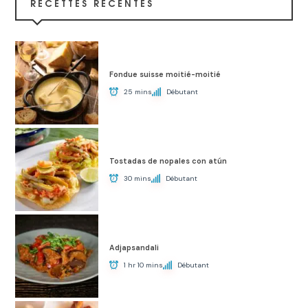
RECETTES RÉCENTES
Fondue suisse moitié-moitié
25 mins
Débutant
Tostadas de nopales con atún
30 mins
Débutant
Adjapsandali
1 hr 10 mins
Débutant