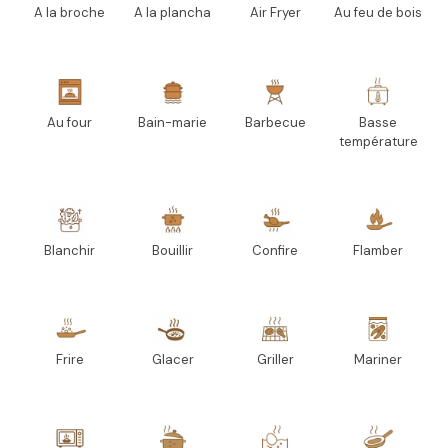
A la broche
A la plancha
Air Fryer
Au feu de bois
Au four
Bain-marie
Barbecue
Basse
température
Blanchir
Bouillir
Confire
Flamber
Frire
Glacer
Griller
Mariner