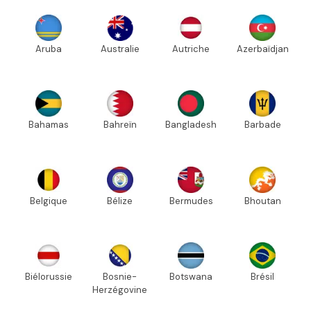
Aruba
Australie
Autriche
Azerbaïdjan
Bahamas
Bahreïn
Bangladesh
Barbade
Belgique
Bélize
Bermudes
Bhoutan
Biélorussie
Bosnie-
Botswana
Brésil
Herzégovine