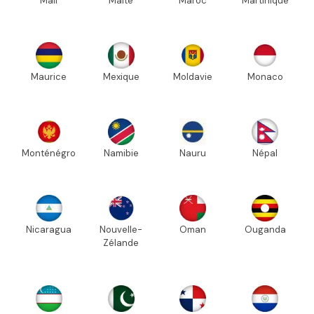
Mali
Malte
Maroc
Martinique
Maurice
Mexique
Moldavie
Monaco
Monténégro
Namibie
Nauru
Népal
Nicaragua
Nouvelle-
Oman
Ouganda
Zélande