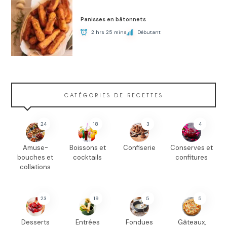
Panisses en bâtonnets
2 hrs 25 mins
Débutant
CATÉGORIES DE RECETTES
24
18
3
4
Amuse-
Boissons et
Confiserie
Conserves et
bouches et
cocktails
confitures
collations
23
19
5
5
Desserts
Entrées
Fondues
Gâteaux,