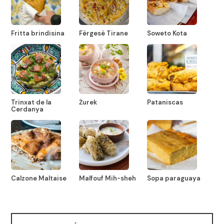
Fritta brindisina
Fërgesë Tirane
Soweto Kota
Trinxat de la
Żurek
Pataniscas
Cerdanya
Calzone Maltaise
Malfouf Mih-sheh
Sopa paraguaya