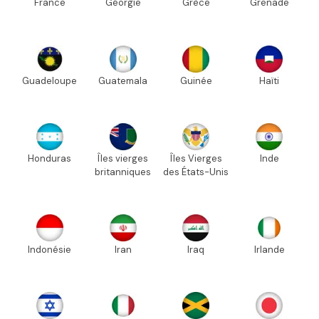
France
Géorgie
Grèce
Grenade
Guadeloupe
Guatemala
Guinée
Haïti
Honduras
Îles vierges
Îles Vierges
Inde
britanniques
des États-Unis
Indonésie
Iran
Iraq
Irlande