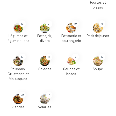
tourtes et
pizzas
13
21
19
8
Légumes et
Pâtes, riz,
Pâtisserie et
Petit déjeuner
légumineuses
divers
boulangerie
17
14
7
12
Poissons,
Salades
Sauces et
Soupe
Crustacés et
bases
Mollusques
22
7
Viandes
Volailles