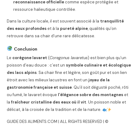
reconnaissance officielle
comme espèce protégée et
ressource halieutique contrôlée.
Dans la culture locale, il est souvent associé à la
tranquillité
des eaux profondes
et à la
pureté alpine
, qualités qu’on
retrouve dans sa chair d’une rare délicatesse.
Conclusion
Le
corégone lavaret
(
Coregonus lavaretus
) est bien plus qu’un
poisson d’eau douce : c’est un
symbole culinaire et écologique
des lacs alpins
. Sa chair fine et légère, son goût pur et son lien
étroit avec les milieux lacustres en font un
joyau de la
gastronomie française et suisse
. Qu’il soit dégusté poché, rôti
ou fumé, le lavaret évoque
l’élégance sobre des montagnes
et
la
fraîcheur cristalline des eaux où il vit
. Un poisson noble et
délicat, à la croisée de la tradition et de la nature.
GUIDE DES ALIMENTS.COM | ALL RIGHTS RESERVED | ©