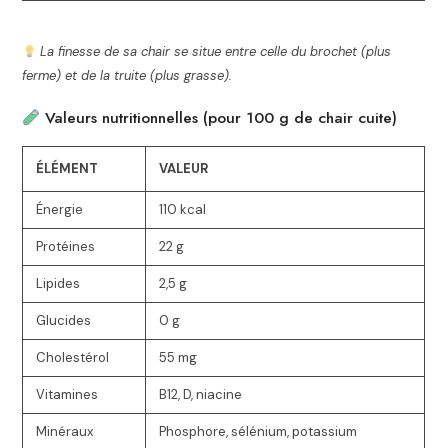
La finesse de sa chair se situe entre celle du brochet (plus
ferme) et de la truite (plus grasse).
Valeurs nutritionnelles (pour 100 g de chair cuite)
ÉLÉMENT
VALEUR
Énergie
110 kcal
Protéines
22 g
Lipides
2,5 g
Glucides
0 g
Cholestérol
55 mg
Vitamines
B12, D, niacine
Minéraux
Phosphore, sélénium, potassium