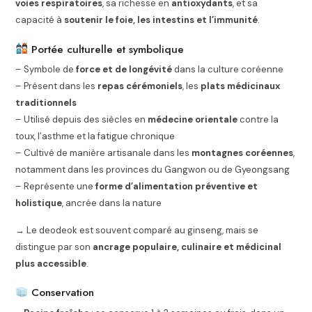
voies respiratoires
, sa richesse en
antioxydants
, et sa
capacité à
soutenir le foie, les intestins et l’immunité
.
Portée culturelle et symbolique
– Symbole de
force et de longévité
dans la culture coréenne
– Présent dans les
repas cérémoniels
, les
plats médicinaux
traditionnels
– Utilisé depuis des siècles en
médecine orientale
contre la
toux, l’asthme et la fatigue chronique
– Cultivé de manière artisanale dans les
montagnes coréennes
,
notamment dans les provinces du Gangwon ou de Gyeongsang
– Représente une
forme d’alimentation préventive et
holistique
, ancrée dans la nature
→ Le deodeok est souvent comparé au ginseng, mais se
distingue par son
ancrage populaire, culinaire et médicinal
plus accessible
.
Conservation