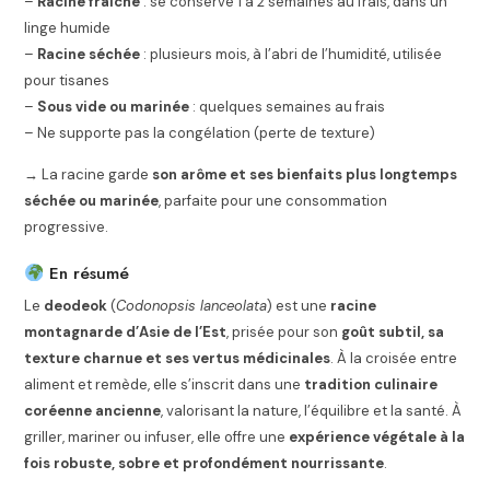
–
Racine fraîche
: se conserve 1 à 2 semaines au frais, dans un
linge humide
–
Racine séchée
: plusieurs mois, à l’abri de l’humidité, utilisée
pour tisanes
–
Sous vide ou marinée
: quelques semaines au frais
– Ne supporte pas la congélation (perte de texture)
→ La racine garde
son arôme et ses bienfaits plus longtemps
séchée ou marinée
, parfaite pour une consommation
progressive.
En résumé
Le
deodeok
(
Codonopsis lanceolata
) est une
racine
montagnarde d’Asie de l’Est
, prisée pour son
goût subtil, sa
texture charnue et ses vertus médicinales
. À la croisée entre
aliment et remède, elle s’inscrit dans une
tradition culinaire
coréenne ancienne
, valorisant la nature, l’équilibre et la santé. À
griller, mariner ou infuser, elle offre une
expérience végétale à la
fois robuste, sobre et profondément nourrissante
.