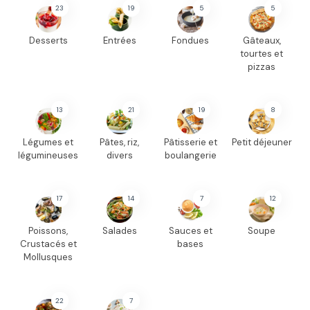
23
19
5
5
Desserts
Entrées
Fondues
Gâteaux,
tourtes et
pizzas
13
21
19
8
Légumes et
Pâtes, riz,
Pâtisserie et
Petit déjeuner
légumineuses
divers
boulangerie
17
14
7
12
Poissons,
Salades
Sauces et
Soupe
Crustacés et
bases
Mollusques
22
7