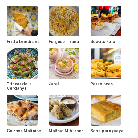
Fritta brindisina
Fërgesë Tirane
Soweto Kota
Trinxat de la
Żurek
Pataniscas
Cerdanya
Calzone Maltaise
Malfouf Mih-sheh
Sopa paraguaya