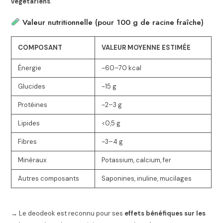
végétariens
.
Valeur nutritionnelle (pour 100 g de racine fraîche)
COMPOSANT
VALEUR MOYENNE ESTIMÉE
Énergie
~60–70 kcal
Glucides
~15 g
Protéines
~2–3 g
Lipides
<0,5 g
Fibres
~3–4 g
Minéraux
Potassium, calcium, fer
Autres composants
Saponines, inuline, mucilages
→ Le deodeok est reconnu pour ses
effets bénéfiques sur les