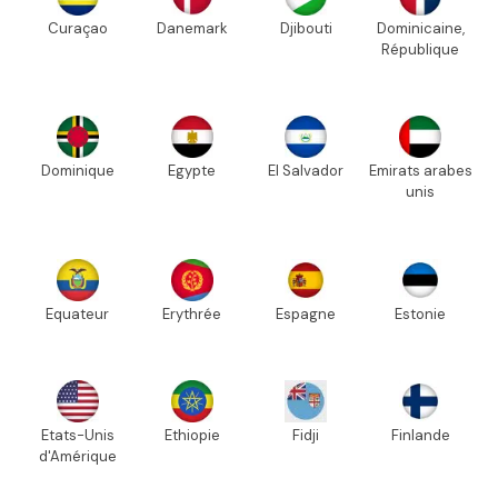
Curaçao
Danemark
Djibouti
Dominicaine,
République
Dominique
Egypte
El Salvador
Emirats arabes
unis
Equateur
Erythrée
Espagne
Estonie
Etats-Unis
Ethiopie
Fidji
Finlande
d'Amérique