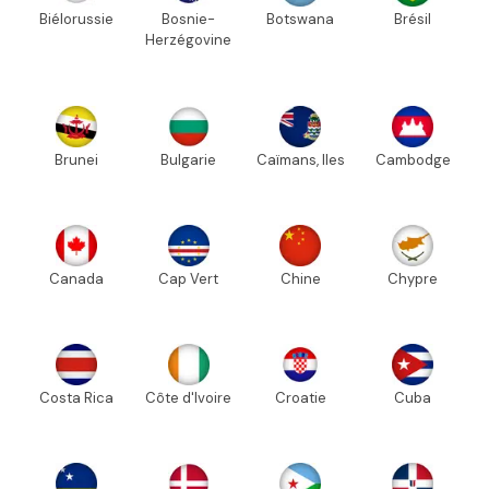
Biélorussie
Bosnie-
Botswana
Brésil
Herzégovine
Brunei
Bulgarie
Caïmans, Iles
Cambodge
Canada
Cap Vert
Chine
Chypre
Costa Rica
Côte d'Ivoire
Croatie
Cuba