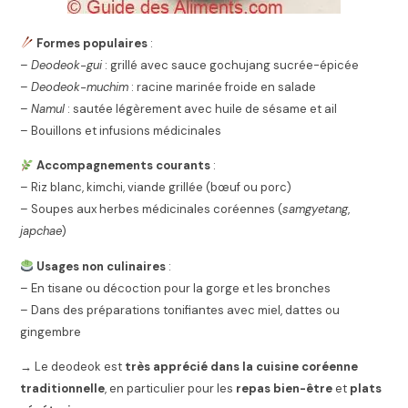
Formes populaires
:
–
Deodeok-gui
: grillé avec sauce gochujang sucrée-épicée
–
Deodeok-muchim
: racine marinée froide en salade
–
Namul
: sautée légèrement avec huile de sésame et ail
– Bouillons et infusions médicinales
Accompagnements courants
:
– Riz blanc, kimchi, viande grillée (bœuf ou porc)
– Soupes aux herbes médicinales coréennes (
samgyetang
,
japchae
)
Usages non culinaires
:
– En tisane ou décoction pour la gorge et les bronches
– Dans des préparations tonifiantes avec miel, dattes ou
gingembre
→ Le deodeok est
très apprécié dans la cuisine coréenne
traditionnelle
, en particulier pour les
repas bien-être
et
plats