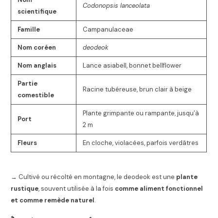
Codonopsis lanceolata
scientifique
Famille
Campanulaceae
Nom coréen
deodeok
Nom anglais
Lance asiabell, bonnet bellflower
Partie
Racine tubéreuse, brun clair à beige
comestible
Plante grimpante ou rampante, jusqu’à
Port
2 m
Fleurs
En cloche, violacées, parfois verdâtres
→ Cultivé ou récolté en montagne, le deodeok est une
plante
rustique
, souvent utilisée à la fois
comme aliment fonctionnel
et comme remède naturel
.