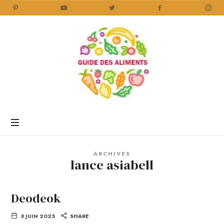
Guide
des
Aliments
Encyclopédie
des
aliments
/
ARCHIVES
www.guidedesaliments.com
lance asiabell
Deodeok
3 JUIN 2025
SHARE