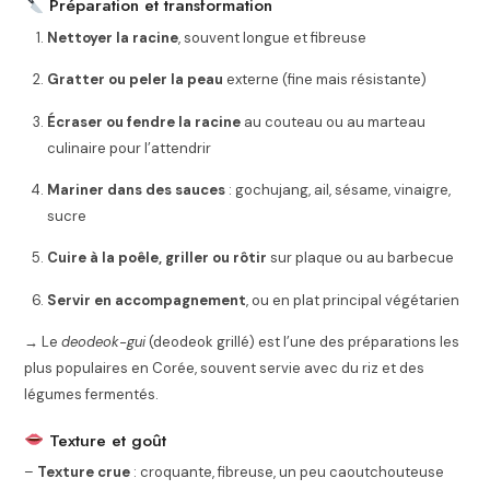
Préparation et transformation
Nettoyer la racine
, souvent longue et fibreuse
Gratter ou peler la peau
externe (fine mais résistante)
Écraser ou fendre la racine
au couteau ou au marteau
culinaire pour l’attendrir
Mariner dans des sauces
: gochujang, ail, sésame, vinaigre,
sucre
Cuire à la poêle, griller ou rôtir
sur plaque ou au barbecue
Servir en accompagnement
, ou en plat principal végétarien
→ Le
deodeok-gui
(deodeok grillé) est l’une des préparations les
plus populaires en Corée, souvent servie avec du riz et des
légumes fermentés.
Texture et goût
–
Texture crue
: croquante, fibreuse, un peu caoutchouteuse