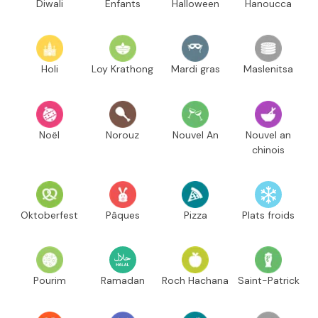
Diwali
Enfants
Halloween
Hanoucca
Holi
Loy Krathong
Mardi gras
Maslenitsa
Noël
Norouz
Nouvel An
Nouvel an
chinois
Oktoberfest
Pâques
Pizza
Plats froids
Pourim
Ramadan
Roch Hachana
Saint-Patrick