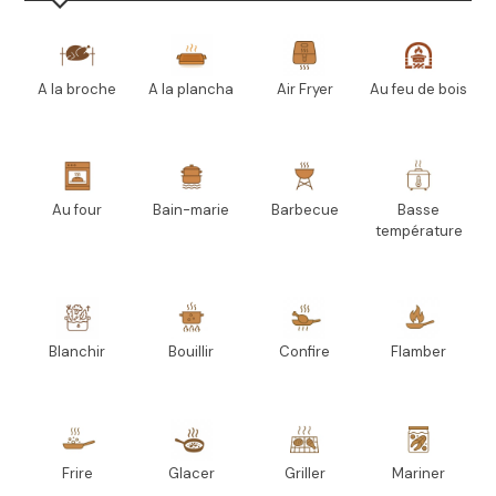
A la broche
A la plancha
Air Fryer
Au feu de bois
Au four
Bain-marie
Barbecue
Basse
température
Blanchir
Bouillir
Confire
Flamber
Frire
Glacer
Griller
Mariner