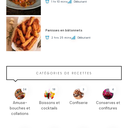
1 hr 10 mins
Débutant
Panisses en bâtonnets
2 hrs 25 mins
Débutant
CATÉGORIES DE RECETTES
24
18
3
4
Amuse-
Boissons et
Confiserie
Conserves et
bouches et
cocktails
confitures
collations