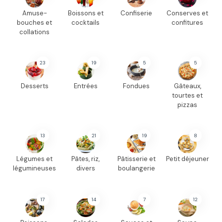
Amuse-
Boissons et
Confiserie
Conserves et
bouches et
cocktails
confitures
collations
23
19
5
5
Desserts
Entrées
Fondues
Gâteaux,
tourtes et
pizzas
13
21
19
8
Légumes et
Pâtes, riz,
Pâtisserie et
Petit déjeuner
légumineuses
divers
boulangerie
17
14
7
12