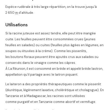
Espèce rudérale à très large répartition, on la trouve jusqu’à
2 650
m
d’altitude
.
Utilisations
Si la racine juteuse est assez tendre, elle peut être mangée
cuite. Les feuilles peuvent être consommées crues (jeunes
feuilles en salades) ou cuites (feuilles plus âgées en légumes, en
soupes ou étuvées à la crème). Comme les pissenlits,
les boutons floraux peuvent être ajoutés crus aux salades ou
conservés dans le vinaigre comme les câpres
.
À La Réunion, il est consommé en brède et appelé brède lastron,
appellation qu’il partage avec le laitron piquant.
Le laiteron a des propriétés thérapeutiques comme le pissenlit
(diurétique, légèrement laxative, cholérétique et cholagogue)
. En
Tanzanie et à Madagascar, les racines sont utilisées
comme purgatif et en Tanzanie comme abortif et vermifuge
.