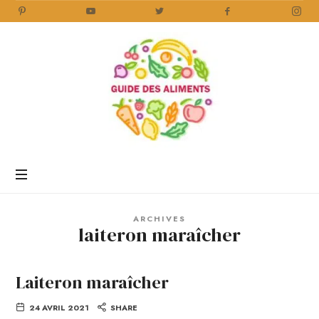
Guide
des
Aliments
Encyclopédie
des
aliments
/
ARCHIVES
www.guidedesaliments.com
laiteron maraîcher
Laiteron maraîcher
24 AVRIL 2021
SHARE