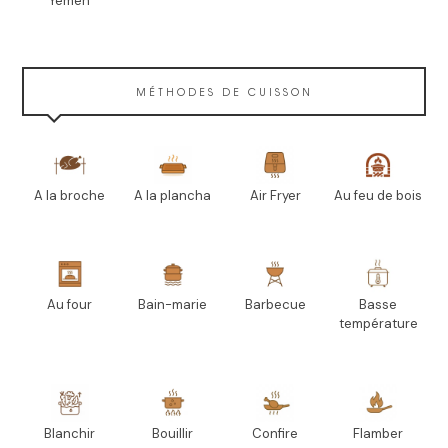
Yémen
MÉTHODES DE CUISSON
A la broche
A la plancha
Air Fryer
Au feu de bois
Au four
Bain-marie
Barbecue
Basse
température
Blanchir
Bouillir
Confire
Flamber