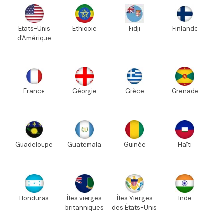
Etats-Unis
Ethiopie
Fidji
Finlande
d'Amérique
France
Géorgie
Grèce
Grenade
Guadeloupe
Guatemala
Guinée
Haïti
Honduras
Îles vierges
Îles Vierges
Inde
britanniques
des États-Unis