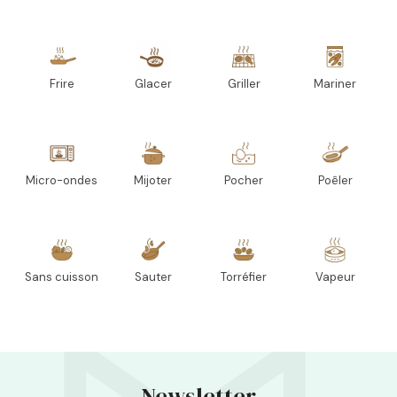
Frire
Glacer
Griller
Mariner
Micro-ondes
Mijoter
Pocher
Poêler
Sans cuisson
Sauter
Torréfier
Vapeur
Newsletter