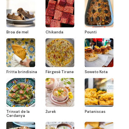
Broa de mel
Chikanda
Pounti
Fritta brindisina
Fërgesë Tirane
Soweto Kota
Trinxat de la
Żurek
Pataniscas
Cerdanya