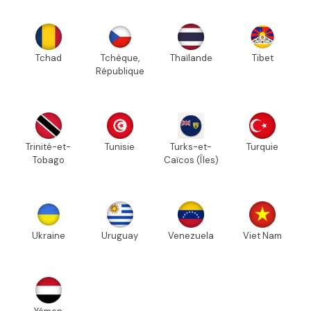
Tchad
Tchèque,
Thaïlande
Tibet
République
Trinité-et-
Tunisie
Turks-et-
Turquie
Tobago
Caïcos (Îles)
Ukraine
Uruguay
Venezuela
Viet Nam