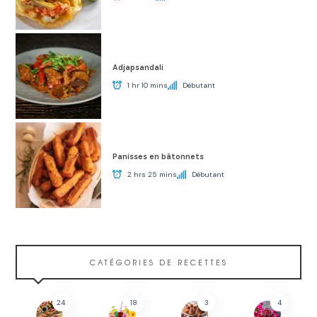
Adjapsandali
1 hr 10 mins
Débutant
Panisses en bâtonnets
2 hrs 25 mins
Débutant
CATÉGORIES DE RECETTES
24
18
3
4