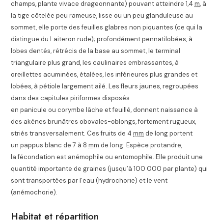
champs, plante vivace drageonnante) pouvant atteindre 1,4
m
, à
la tige côtelée peu rameuse, lisse ou un peu glanduleuse au
sommet, elle porte des feuilles glabres non piquantes (ce qui la
distingue du Laiteron rude); profondément pennatilobées, à
lobes dentés, rétrécis de la base au sommet, le terminal
triangulaire plus grand, les caulinaires embrassantes, à
oreillettes acuminées, étalées, les inférieures plus grandes et
lobées, à pétiole largement ailé. Les fleurs jaunes, regroupées
dans des capitules piriformes disposés
en panicule ou corymbe lâche et feuillé, donnent naissance à
des akènes brunâtres obovales-oblongs, fortement rugueux,
striés transversalement. Ces fruits de 4
mm
de long portent
un pappus blanc de 7 à 8
mm
de long. Espèce protandre,
la fécondation est anémophile ou entomophile. Elle produit une
quantité importante de graines (jusqu’à 100 000 par plante) qui
sont transportées par l’eau (hydrochorie) et le vent
(anémochorie)
.
Habitat et répartition