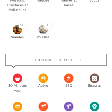
Poissons,
Salades
Sauces et
Soupe
Crustacés et
bases
Mollusques
22
7
Viandes
Volailles
THÉMATIQUES DE RECETTES
30 Minutes
Apéro
BBQ
Biscuits
maxi