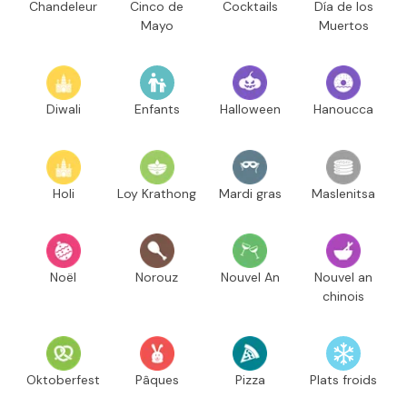
Chandeleur
Cinco de
Cocktails
Día de los
Mayo
Muertos
Diwali
Enfants
Halloween
Hanoucca
Holi
Loy Krathong
Mardi gras
Maslenitsa
Noël
Norouz
Nouvel An
Nouvel an
chinois
Oktoberfest
Pâques
Pizza
Plats froids