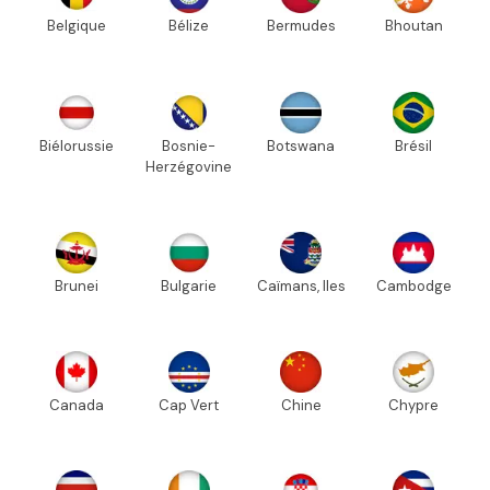
Belgique
Bélize
Bermudes
Bhoutan
Biélorussie
Bosnie-
Botswana
Brésil
Herzégovine
Brunei
Bulgarie
Caïmans, Iles
Cambodge
Canada
Cap Vert
Chine
Chypre