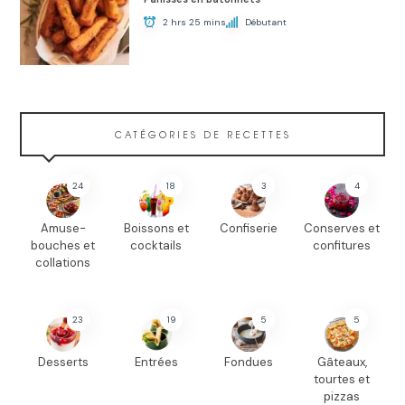
2 hrs 25 mins
Débutant
CATÉGORIES DE RECETTES
24
18
3
4
Amuse-
Boissons et
Confiserie
Conserves et
bouches et
cocktails
confitures
collations
23
19
5
5
Desserts
Entrées
Fondues
Gâteaux,
tourtes et
pizzas