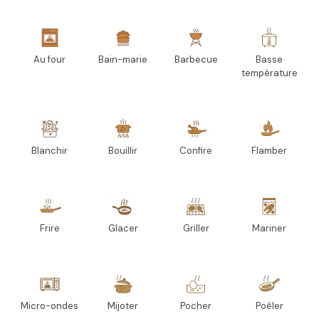
Au four
Bain-marie
Barbecue
Basse
température
Blanchir
Bouillir
Confire
Flamber
Frire
Glacer
Griller
Mariner
Micro-ondes
Mijoter
Pocher
Poêler