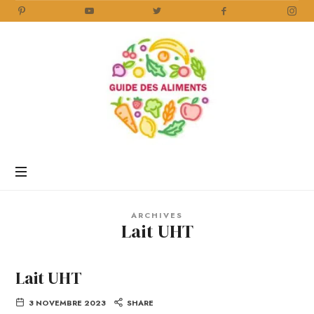
Guide
des
Aliments
Encyclopédie
des
aliments
/
ARCHIVES
www.guidedesaliments.com
Lait UHT
Lait UHT
3 NOVEMBRE 2023
SHARE