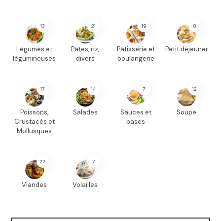
13
21
19
8
Légumes et
Pâtes, riz,
Pâtisserie et
Petit déjeuner
légumineuses
divers
boulangerie
17
14
7
12
Poissons,
Salades
Sauces et
Soupe
Crustacés et
bases
Mollusques
22
7
Viandes
Volailles