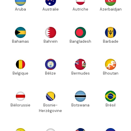
Aruba
Australie
Autriche
Azerbaïdjan
Bahamas
Bahreïn
Bangladesh
Barbade
Belgique
Bélize
Bermudes
Bhoutan
Biélorussie
Bosnie-
Botswana
Brésil
Herzégovine