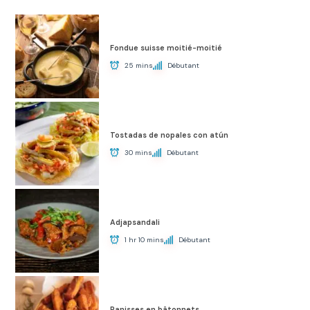
Fondue suisse moitié-moitié
25 mins
Débutant
Tostadas de nopales con atún
30 mins
Débutant
Adjapsandali
1 hr 10 mins
Débutant
Panisses en bâtonnets