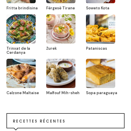
Fritta brindisina
Fërgesë Tirane
Soweto Kota
Trinxat de la
Żurek
Pataniscas
Cerdanya
Calzone Maltaise
Malfouf Mih-sheh
Sopa paraguaya
RECETTES RÉCENTES