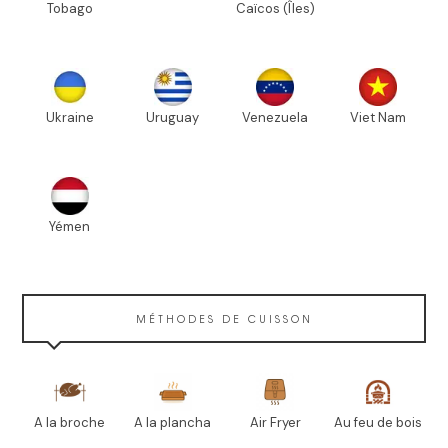
Tobago
Caïcos (Îles)
Ukraine
Uruguay
Venezuela
Viet Nam
Yémen
MÉTHODES DE CUISSON
A la broche
A la plancha
Air Fryer
Au feu de bois