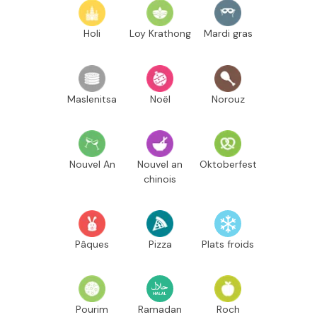
Holi
Loy Krathong
Mardi gras
Maslenitsa
Noël
Norouz
Nouvel An
Nouvel an
Oktoberfest
chinois
Pâques
Pizza
Plats froids
Pourim
Ramadan
Roch