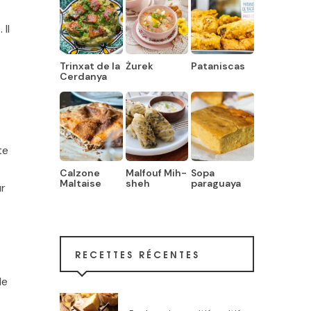
 Il
Trinxat de la
Żurek
Pataniscas
Cerdanya
te
Calzone
Malfouf Mih-
Sopa
Maltaise
sheh
paraguaya
ur
RECETTES RÉCENTES
le