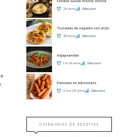
Fondue suisse moitié-moitié
25 mins
Débutant
Tostadas de nopales con atún
30 mins
Débutant
Adjapsandali
1 hr 10 mins
Débutant
sa
Panisses en bâtonnets
s
2 hrs 25 mins
Débutant
CATÉGORIES DE RECETTES