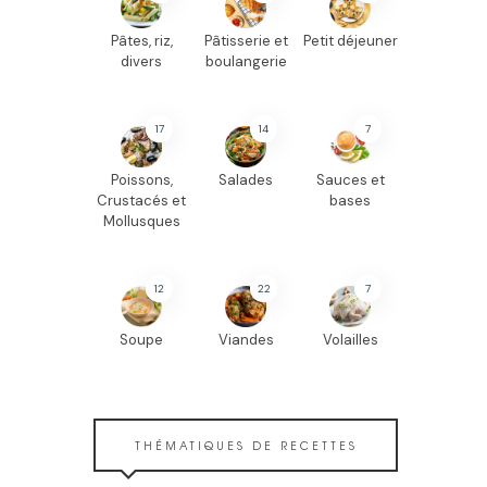
Pâtes, riz,
Pâtisserie et
Petit déjeuner
divers
boulangerie
17
14
7
Poissons,
Salades
Sauces et
Crustacés et
bases
Mollusques
12
22
7
Soupe
Viandes
Volailles
THÉMATIQUES DE RECETTES