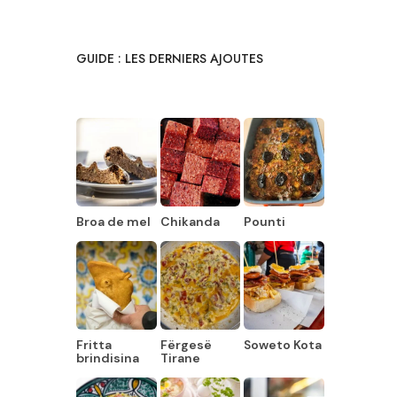
GUIDE : LES DERNIERS AJOUTES
Broa de mel
Chikanda
Pounti
Fritta
Fërgesë
Soweto Kota
brindisina
Tirane