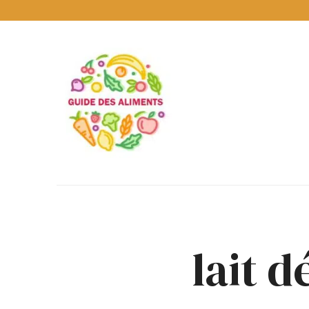
Guide
des
Aliments
Encyclopédie
des
aliments
/
www.guidedesaliments.com
lait 