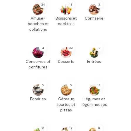
24
18
3
Amuse-
Boissons et
Confiserie
bouches et
cocktails
collations
4
23
19
Conserves et
Desserts
Entrées
confitures
5
5
13
Fondues
Gâteaux,
Légumes et
tourtes et
légumineuses
pizzas
21
19
8