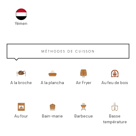
Yémen
MÉTHODES DE CUISSON
A la broche
A la plancha
Air Fryer
Au feu de bois
Au four
Bain-marie
Barbecue
Basse
température