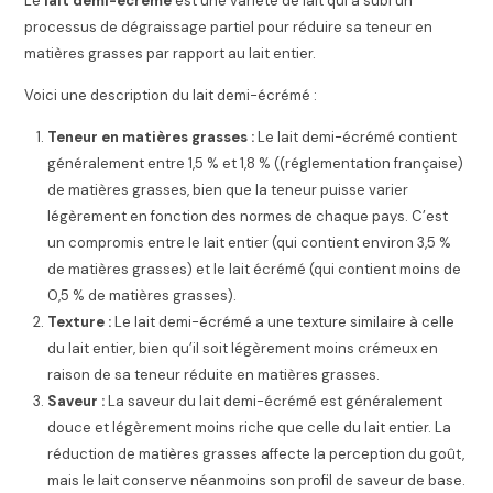
Le
lait demi-écrémé
est une variété de lait qui a subi un
processus de dégraissage partiel pour réduire sa teneur en
matières grasses par rapport au lait entier.
Voici une description du lait demi-écrémé :
Teneur en matières grasses :
Le lait demi-écrémé contient
généralement entre 1,5 % et 1,8 % ((réglementation française)
de matières grasses, bien que la teneur puisse varier
légèrement en fonction des normes de chaque pays. C’est
un compromis entre le lait entier (qui contient environ 3,5 %
de matières grasses) et le lait écrémé (qui contient moins de
0,5 % de matières grasses).
Texture :
Le lait demi-écrémé a une texture similaire à celle
du lait entier, bien qu’il soit légèrement moins crémeux en
raison de sa teneur réduite en matières grasses.
Saveur :
La saveur du lait demi-écrémé est généralement
douce et légèrement moins riche que celle du lait entier. La
réduction de matières grasses affecte la perception du goût,
mais le lait conserve néanmoins son profil de saveur de base.