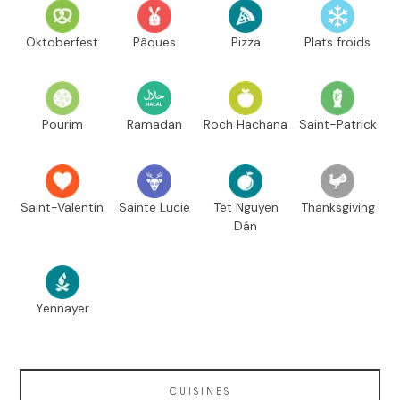
Oktoberfest
Pâques
Pizza
Plats froids
Pourim
Ramadan
Roch Hachana
Saint-Patrick
Saint-Valentin
Sainte Lucie
Têt Nguyên
Thanksgiving
Dán
Yennayer
CUISINES