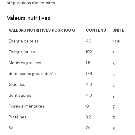
préparations alimentaires.
Valeurs nutritives
VALEURS NUTRITIVES POUR 100 G
CONTENU
UNITÉ
Énergie calories
46
kcal
Énergie joules
192
kJ
Matières grasses
1.5
g
dont acides gras saturés
0.9
g
Glucides
4.8
g
dont sucres
4.8
g
Fibres alimentaires
0
g
Protéines
3.2
g
Sel
0.1
g