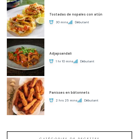
Tostadas de nopales con atún
30 mins
Débutant
Adjapsandali
1 hr 10 mins
Débutant
Panisses en bâtonnets
2 hrs 25 mins
Débutant
CATÉGORIES DE RECETTES