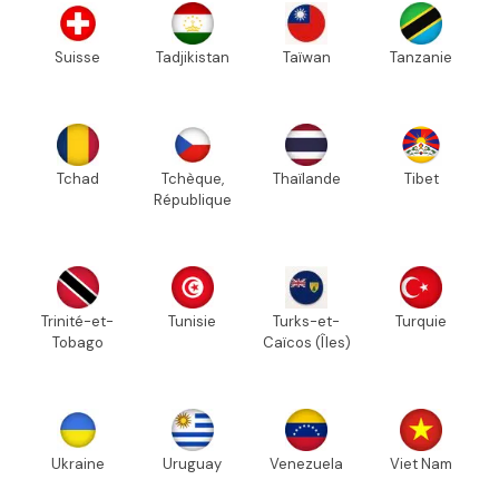
Suisse
Tadjikistan
Taïwan
Tanzanie
Tchad
Tchèque,
Thaïlande
Tibet
République
Trinité-et-
Tunisie
Turks-et-
Turquie
Tobago
Caïcos (Îles)
Ukraine
Uruguay
Venezuela
Viet Nam