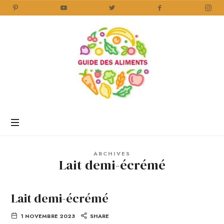
Guide
des
Aliments
Encyclopédie
des
aliments
/
ARCHIVES
www.guidedesaliments.com
Lait demi-écrémé
Lait demi-écrémé
1 NOVEMBRE 2023
SHARE