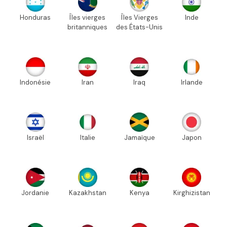
Honduras
Îles vierges
Îles Vierges
Inde
britanniques
des États-Unis
Indonésie
Iran
Iraq
Irlande
Israël
Italie
Jamaïque
Japon
Jordanie
Kazakhstan
Kenya
Kirghizistan