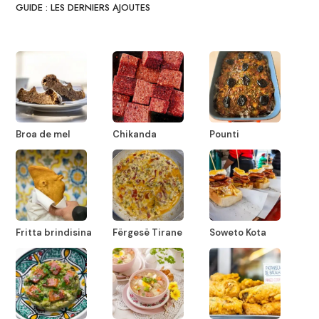
GUIDE : LES DERNIERS AJOUTES
Broa de mel
Chikanda
Pounti
Fritta brindisina
Fërgesë Tirane
Soweto Kota