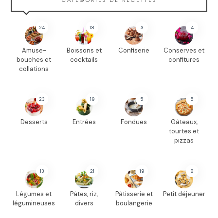
24
18
3
4
Amuse-
Boissons et
Confiserie
Conserves et
bouches et
cocktails
confitures
collations
23
19
5
5
Desserts
Entrées
Fondues
Gâteaux,
tourtes et
pizzas
13
21
19
8
Légumes et
Pâtes, riz,
Pâtisserie et
Petit déjeuner
légumineuses
divers
boulangerie