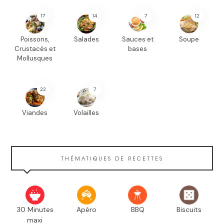
17
14
7
12
Poissons,
Salades
Sauces et
Soupe
Crustacés et
bases
Mollusques
22
7
Viandes
Volailles
THÉMATIQUES DE RECETTES
30 Minutes
Apéro
BBQ
Biscuits
maxi