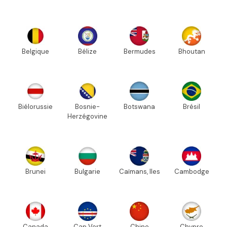
Belgique
Bélize
Bermudes
Bhoutan
Biélorussie
Bosnie-
Botswana
Brésil
Herzégovine
Brunei
Bulgarie
Caïmans, Iles
Cambodge
Canada
Cap Vert
Chine
Chypre