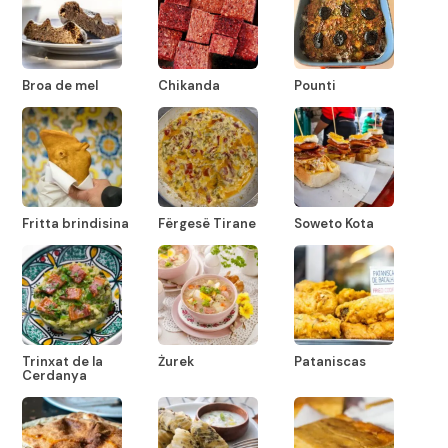
Broa de mel
Chikanda
Pounti
Fritta brindisina
Fërgesë Tirane
Soweto Kota
Trinxat de la
Żurek
Pataniscas
Cerdanya