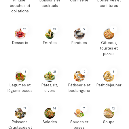
Amuse-
Boissons et
Confiserie
Conserves et
bouches et
cocktails
confitures
collations
23
19
5
5
Desserts
Entrées
Fondues
Gâteaux,
tourtes et
pizzas
13
21
19
8
Légumes et
Pâtes, riz,
Pâtisserie et
Petit déjeuner
légumineuses
divers
boulangerie
17
14
7
12
Poissons,
Salades
Sauces et
Soupe
Crustacés et
bases