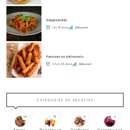
Adjapsandali
1 hr 10 mins
Débutant
Panisses en bâtonnets
2 hrs 25 mins
Débutant
CATÉGORIES DE RECETTES
24
18
3
4