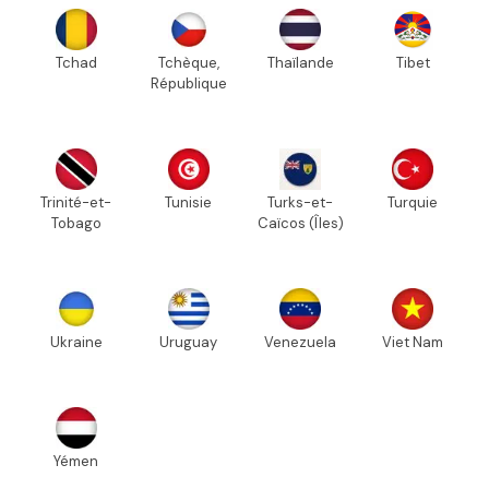
Tchad
Tchèque,
Thaïlande
Tibet
République
Trinité-et-
Tunisie
Turks-et-
Turquie
Tobago
Caïcos (Îles)
Ukraine
Uruguay
Venezuela
Viet Nam
Yémen