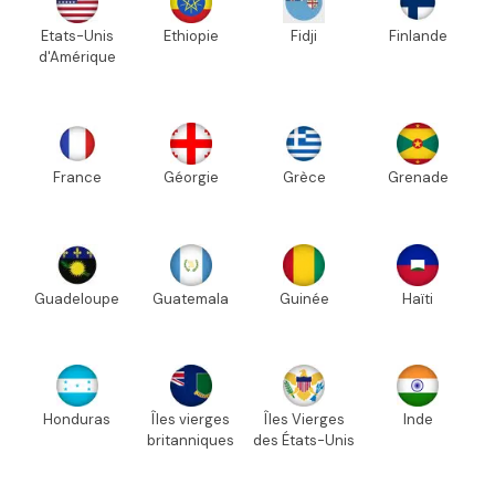
Etats-Unis
Ethiopie
Fidji
Finlande
d'Amérique
France
Géorgie
Grèce
Grenade
Guadeloupe
Guatemala
Guinée
Haïti
Honduras
Îles vierges
Îles Vierges
Inde
britanniques
des États-Unis