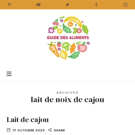
Guide
des
Aliments
Encyclopédie
des
aliments
/
ARCHIVES
www.guidedesaliments.com
lait de noix de cajou
Lait de cajou
17 OCTOBRE 2023
SHARE