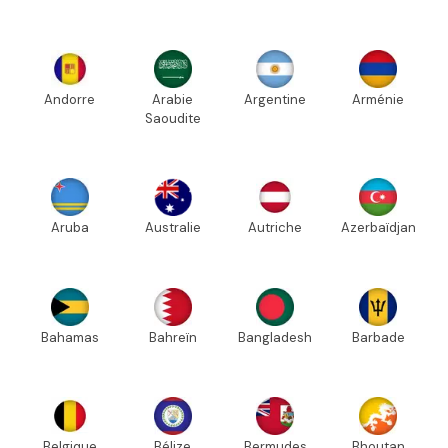
Andorre
Arabie
Argentine
Arménie
Saoudite
Aruba
Australie
Autriche
Azerbaïdjan
Bahamas
Bahreïn
Bangladesh
Barbade
Belgique
Bélize
Bermudes
Bhoutan