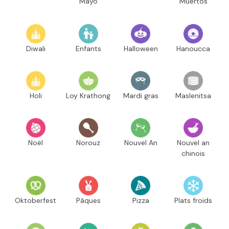
Mayo
Muertos
Diwali
Enfants
Halloween
Hanoucca
Holi
Loy Krathong
Mardi gras
Maslenitsa
Noël
Norouz
Nouvel An
Nouvel an
chinois
Oktoberfest
Pâques
Pizza
Plats froids