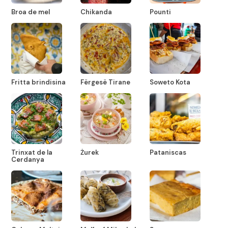
Broa de mel
Chikanda
Pounti
Fritta brindisina
Fërgesë Tirane
Soweto Kota
Trinxat de la
Żurek
Pataniscas
Cerdanya