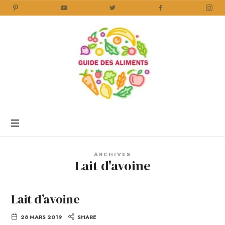
Guide
des
Aliments
Encyclopédie
des
aliments
/
ARCHIVES
www.guidedesaliments.com
Lait d'avoine
Lait d’avoine
28 MARS 2019
SHARE