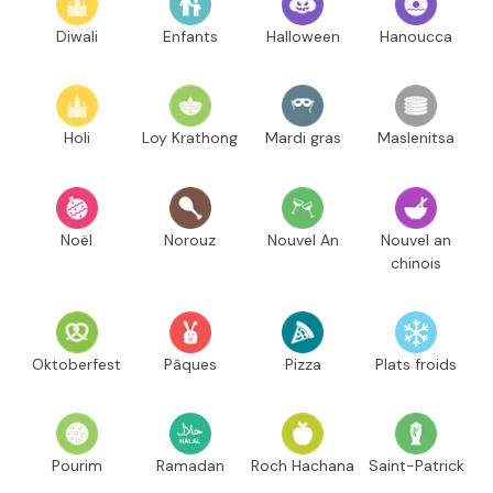
Diwali
Enfants
Halloween
Hanoucca
Holi
Loy Krathong
Mardi gras
Maslenitsa
Noël
Norouz
Nouvel An
Nouvel an
chinois
Oktoberfest
Pâques
Pizza
Plats froids
Pourim
Ramadan
Roch Hachana
Saint-Patrick