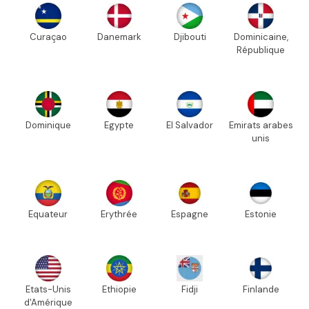
Curaçao
Danemark
Djibouti
Dominicaine,
République
Dominique
Egypte
El Salvador
Emirats arabes
unis
Equateur
Erythrée
Espagne
Estonie
Etats-Unis
Ethiopie
Fidji
Finlande
d'Amérique