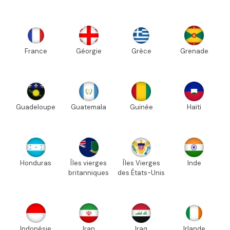
France
Géorgie
Grèce
Grenade
Guadeloupe
Guatemala
Guinée
Haïti
Honduras
Îles vierges
Îles Vierges
Inde
britanniques
des États-Unis
Indonésie
Iran
Iraq
Irlande