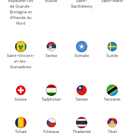
Royaume-Uni
Russie
Saint-
Saint-Marin
de Grande-
Barthélemy
Bretagne et
d'Irlande du
Nord
Saint-Vincent-
Serbie
Somalie
Suède
et-les-
Grenadines
Suisse
Tadjikistan
Taïwan
Tanzanie
Tchad
Tchèque,
Thaïlande
Tibet