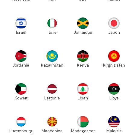
Israël
Italie
Jamaïque
Japon
Jordanie
Kazakhstan
Kenya
Kirghizistan
Koweït
Lettonie
Liban
Libye
Luxembourg
Macédoine
Madagascar
Malaisie