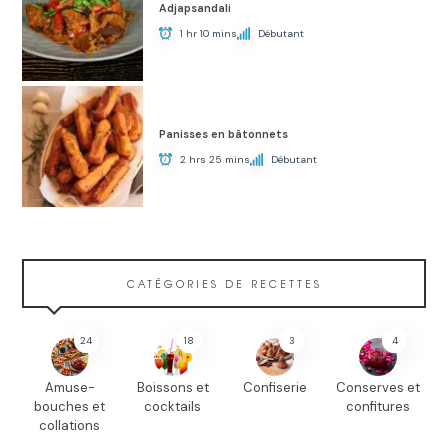
Adjapsandali
1 hr 10 mins
Débutant
Panisses en bâtonnets
2 hrs 25 mins
Débutant
CATÉGORIES DE RECETTES
24
18
3
4
Amuse-
Boissons et
Confiserie
Conserves et
bouches et
cocktails
confitures
collations