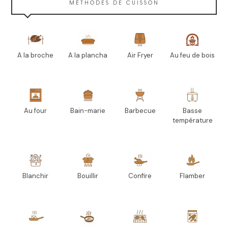
MÉTHODES DE CUISSON
A la broche
A la plancha
Air Fryer
Au feu de bois
Au four
Bain-marie
Barbecue
Basse
température
Blanchir
Bouillir
Confire
Flamber