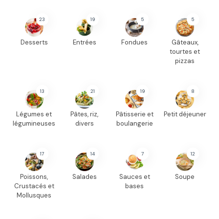
23
19
5
5
Desserts
Entrées
Fondues
Gâteaux,
tourtes et
pizzas
13
21
19
8
Légumes et
Pâtes, riz,
Pâtisserie et
Petit déjeuner
légumineuses
divers
boulangerie
17
14
7
12
Poissons,
Salades
Sauces et
Soupe
Crustacés et
bases
Mollusques