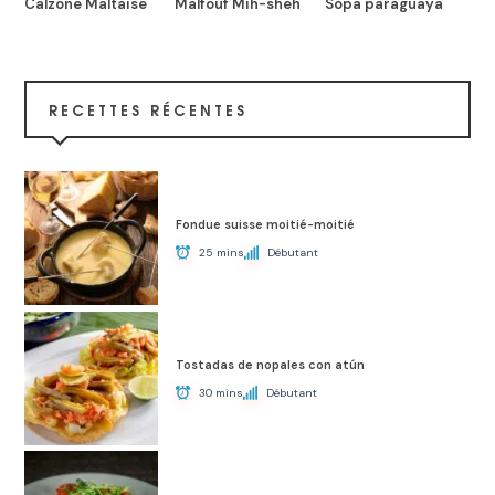
Calzone Maltaise
Malfouf Mih-sheh
Sopa paraguaya
RECETTES RÉCENTES
Fondue suisse moitié-moitié
25 mins
Débutant
Tostadas de nopales con atún
30 mins
Débutant