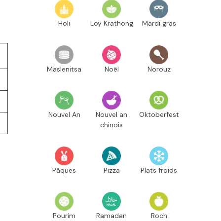
Holi
Loy Krathong
Mardi gras
Maslenitsa
Noël
Norouz
Nouvel An
Nouvel an
Oktoberfest
chinois
Pâques
Pizza
Plats froids
Pourim
Ramadan
Roch