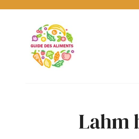
Guide
des
Aliments
Encyclopédie
des
aliments
/
www.guidedesaliments.com
Lahm 