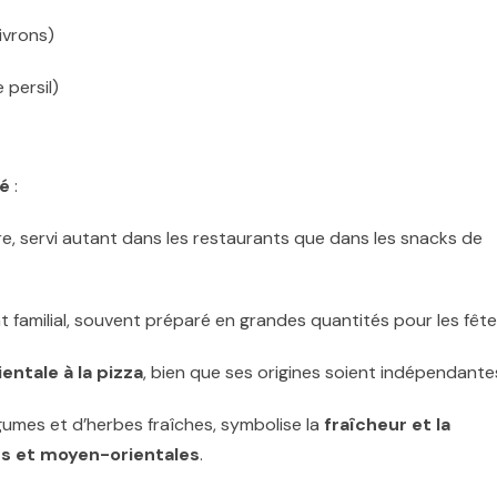
ivrons)
 persil)
gé
:
laire, servi autant dans les restaurants que dans les snacks de
lat familial, souvent préparé en grandes quantités pour les fête
ientale à la pizza
, bien que ses origines soient indépendante
mes et d’herbes fraîches, symbolise la
fraîcheur et la
es et moyen-orientales
.