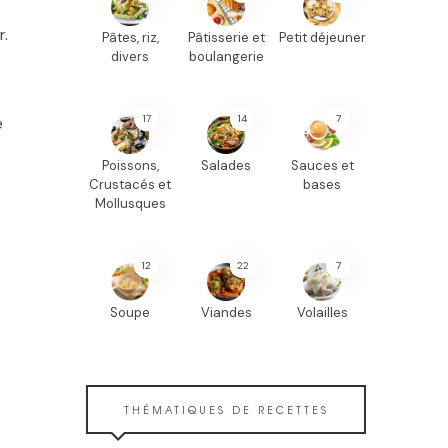
r.
Pâtes, riz,
Pâtisserie et
Petit déjeuner
divers
boulangerie
17
14
7
é
Poissons,
Salades
Sauces et
Crustacés et
bases
Mollusques
12
22
7
Soupe
Viandes
Volailles
THÉMATIQUES DE RECETTES