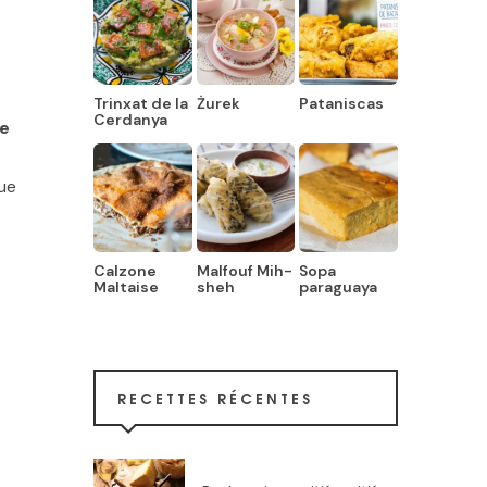
Trinxat de la
Żurek
Pataniscas
Cerdanya
de
rue
Calzone
Malfouf Mih-
Sopa
Maltaise
sheh
paraguaya
RECETTES RÉCENTES