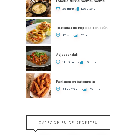
Fondue suisse moitié-moitié
25 mins
Débutant
Tostadas de nopales con atún
30 mins
Débutant
Adjapsandali
1 hr 10 mins
Débutant
Panisses en bâtonnets
2 hrs 25 mins
Débutant
CATÉGORIES DE RECETTES