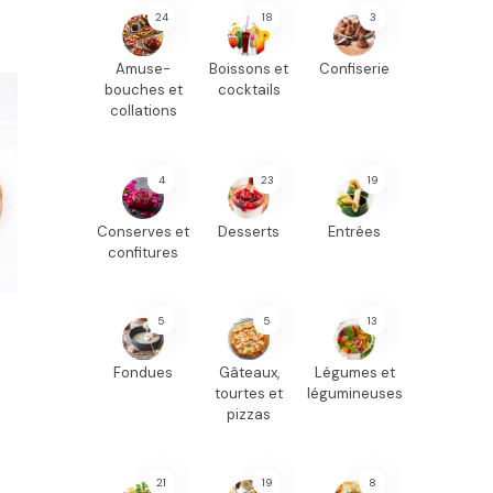
24
18
3
Amuse-
Boissons et
Confiserie
bouches et
cocktails
collations
4
23
19
Conserves et
Desserts
Entrées
confitures
5
5
13
Fondues
Gâteaux,
Légumes et
tourtes et
légumineuses
pizzas
21
19
8