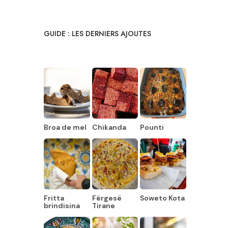
GUIDE : LES DERNIERS AJOUTES
Broa de mel
Chikanda
Pounti
Fritta
Fërgesë
Soweto Kota
brindisina
Tirane