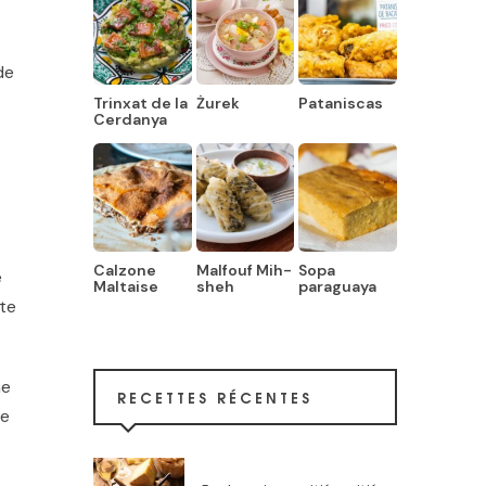
de
Trinxat de la
Żurek
Pataniscas
Cerdanya
Calzone
Malfouf Mih-
Sopa
e
Maltaise
sheh
paraguaya
ste
me
RECETTES RÉCENTES
de