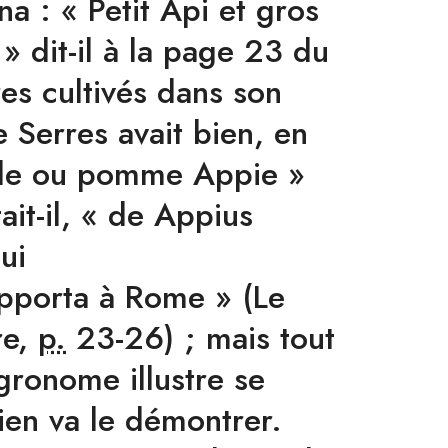
a : « Petit Api et gros
» dit-il à la
page 23
du
es cultivés dans son
e Serres avait bien, en
elle ou pomme Appie »
ait-il, « de Appius
ui
pporta à Rome » (Le
re,
p.
23-26
) ; mais tout
gronome illustre se
ien va le démontrer.