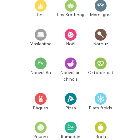
Holi
Loy Krathong
Mardi gras
Maslenitsa
Noël
Norouz
Nouvel An
Nouvel an
Oktoberfest
chinois
Pâques
Pizza
Plats froids
Pourim
Ramadan
Roch