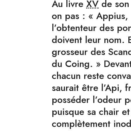
Au
livre
XV
de so
on pas : « Appius, 
l’obtenteur des po
doivent leur nom. E
grosseur des Scand
du Coing. » Devant
chacun reste conva
saurait être l’Api, f
posséder l’odeur p
puisque sa chair et
complètement ino