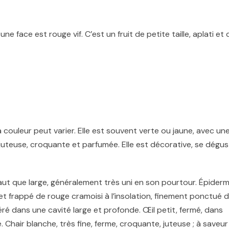
 face est rouge vif. C’est un fruit de petite taille, aplati et 
 couleur peut varier. Elle est souvent verte ou jaune, avec un
 juteuse, croquante et parfumée. Elle est décorative, se dégu
 haut que large, généralement très uni en son pourtour. Épider
vé et frappé de rouge cramoisi à l’insolation, finement ponctué 
séré dans une cavité large et profonde. Œil petit, fermé, dans
 Chair blanche, très fine, ferme, croquante, juteuse ; à saveur