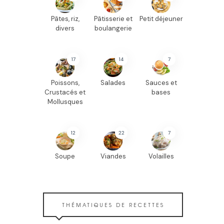
Pâtes, riz,
Pâtisserie et
Petit déjeuner
divers
boulangerie
17
14
7
Poissons,
Salades
Sauces et
Crustacés et
bases
Mollusques
12
22
7
Soupe
Viandes
Volailles
THÉMATIQUES DE RECETTES