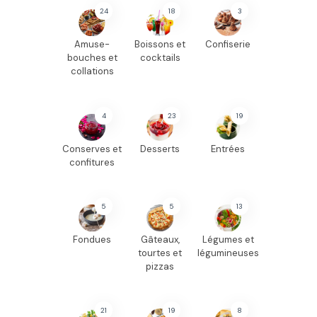
24
18
3
Amuse-
Boissons et
Confiserie
bouches et
cocktails
collations
4
23
19
Conserves et
Desserts
Entrées
confitures
5
5
13
Fondues
Gâteaux,
Légumes et
tourtes et
légumineuses
pizzas
21
19
8