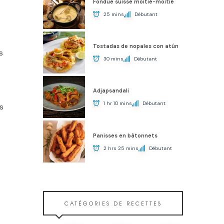
Fondue suisse moitié-moitié
25 mins
Débutant
Tostadas de nopales con atún
s
30 mins
Débutant
Adjapsandali
1 hr 10 mins
Débutant
s
Panisses en bâtonnets
2 hrs 25 mins
Débutant
CATÉGORIES DE RECETTES