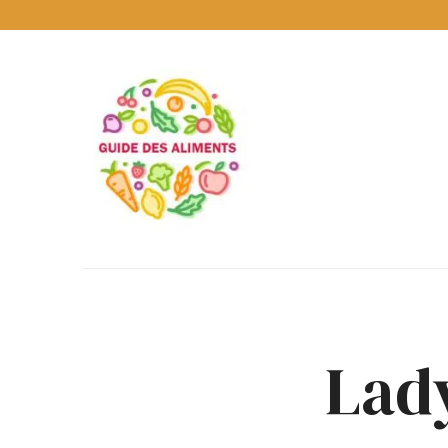
Guide
des
Aliments
Encyclopédie
des
aliments
/
www.guidedesaliments.com
Lad