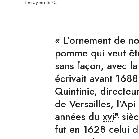
Leroy en 1873
.
« L’ornement de nos
pomme qui veut êt
sans façon, avec la
écrivait avant 1688
Quintinie, directeu
de Versailles, l’Ap
e
années du
xvi
sièc
fut en 1628 celui 