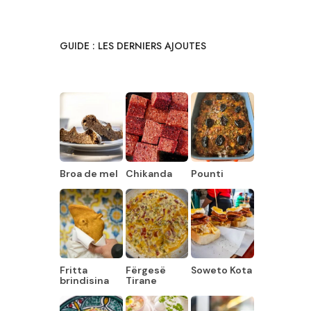
GUIDE : LES DERNIERS AJOUTES
Broa de mel
Chikanda
Pounti
Fritta
Fërgesë
Soweto Kota
brindisina
Tirane