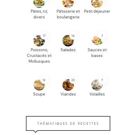
Pâtes, riz,
Pâtisserie et
Petit déjeuner
divers
boulangerie
17
14
7
Poissons,
Salades
Sauces et
Crustacés et
bases
Mollusques
12
22
7
Soupe
Viandes
Volailles
THÉMATIQUES DE RECETTES