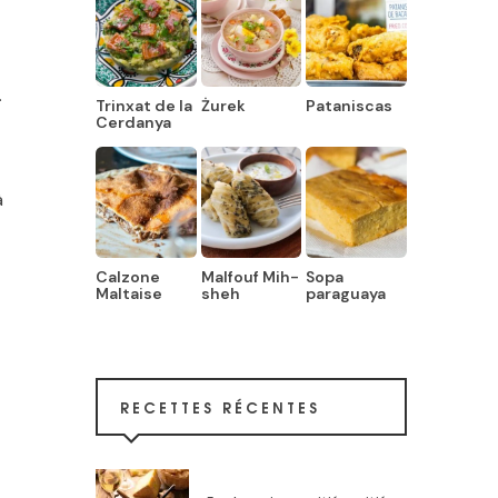
.
Trinxat de la
Żurek
Pataniscas
Cerdanya
à
Calzone
Malfouf Mih-
Sopa
Maltaise
sheh
paraguaya
RECETTES RÉCENTES