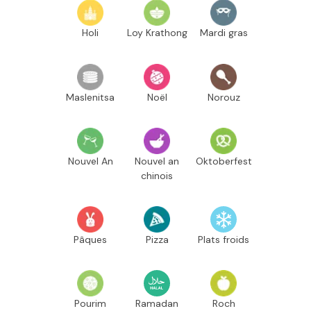
Holi
Loy Krathong
Mardi gras
Maslenitsa
Noël
Norouz
Nouvel An
Nouvel an
Oktoberfest
chinois
Pâques
Pizza
Plats froids
Pourim
Ramadan
Roch