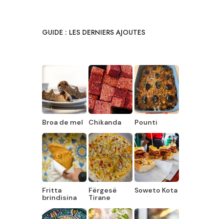
GUIDE : LES DERNIERS AJOUTES
Broa de mel
Chikanda
Pounti
Fritta
Fërgesë
Soweto Kota
brindisina
Tirane