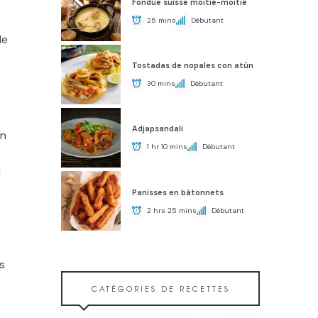
Fondue suisse moitié-moitié
25 mins
Débutant
de
Tostadas de nopales con atún
30 mins
Débutant
Adjapsandali
en
1 hr 10 mins
Débutant
é
l
Panisses en bâtonnets
2 hrs 25 mins
Débutant
s
CATÉGORIES DE RECETTES