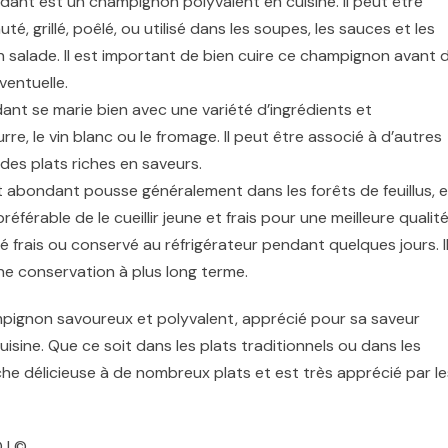
ndant est un champignon polyvalent en cuisine. Il peut être
, grillé, poêlé, ou utilisé dans les soupes, les sauces et les
salade. Il est important de bien cuire ce champignon avant 
entuelle.
dant se marie bien avec une variété d’ingrédients et
eurre, le vin blanc ou le fromage. Il peut être associé à d’autres
es plats riches en saveurs.
ait abondant pousse généralement dans les forêts de feuillus, 
préférable de le cueillir jeune et frais pour une meilleure qualit
mé frais ou conservé au réfrigérateur pendant quelques jours. I
e conservation à plus long terme.
ampignon savoureux et polyvalent, apprécié pour sa saveur
isine. Que ce soit dans les plats traditionnels ou dans les
che délicieuse à de nombreux plats et est très apprécié par le
 | ©