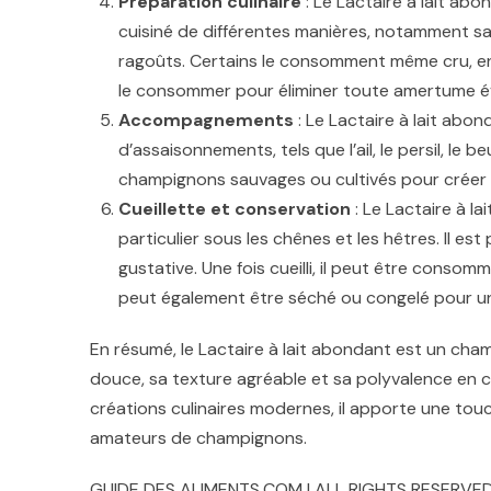
Préparation culinaire
: Le Lactaire à lait abo
cuisiné de différentes manières, notamment sauté
ragoûts. Certains le consomment même cru, en 
le consommer pour éliminer toute amertume év
Accompagnements
: Le Lactaire à lait abon
d’assaisonnements, tels que l’ail, le persil, le b
champignons sauvages ou cultivés pour créer d
Cueillette et conservation
: Le Lactaire à l
particulier sous les chênes et les hêtres. Il est 
gustative. Une fois cueilli, il peut être consom
peut également être séché ou congelé pour un
En résumé, le Lactaire à lait abondant est un ch
douce, sa texture agréable et sa polyvalence en cu
créations culinaires modernes, il apporte une tou
amateurs de champignons.
GUIDE DES ALIMENTS.COM | ALL RIGHTS RESERVED