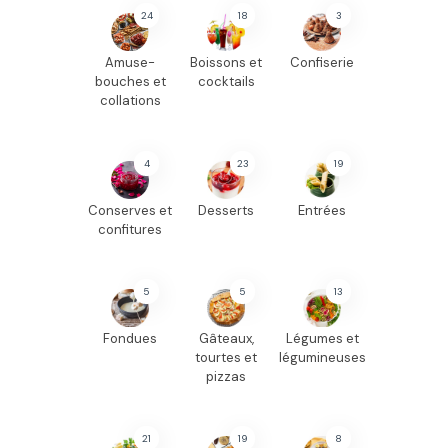
24
18
3
Amuse-
Boissons et
Confiserie
bouches et
cocktails
collations
4
23
19
Conserves et
Desserts
Entrées
confitures
5
5
13
Fondues
Gâteaux,
Légumes et
tourtes et
légumineuses
pizzas
21
19
8