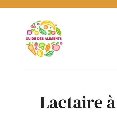
Guide
des
Aliments
Encyclopédie
des
aliments
/
www.guidedesaliments.com
Lactaire à