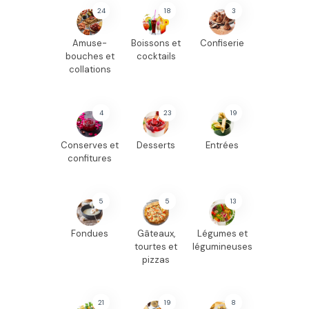
24
18
3
Amuse-
Boissons et
Confiserie
bouches et
cocktails
collations
4
23
19
Conserves et
Desserts
Entrées
confitures
5
5
13
Fondues
Gâteaux,
Légumes et
tourtes et
légumineuses
pizzas
21
19
8