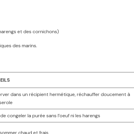
 harengs et des cornichons)
iques des marins.
EILS
rver dans un récipient hermétique, réchauffer doucement à
serole
de congeler la purée sans l’oeuf ni les harengs
sommer chaud et frais