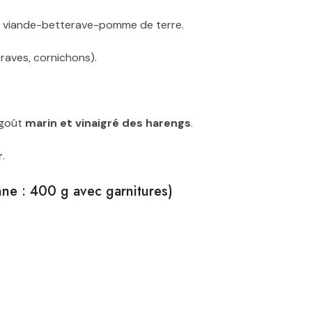
e viande-betterave-pomme de terre.
raves, cornichons).
 goût
marin et vinaigré des harengs
.
r
.
nne : 400 g avec garnitures)