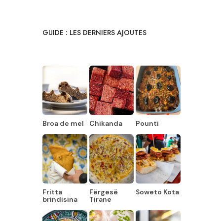
GUIDE : LES DERNIERS AJOUTES
Broa de mel
Chikanda
Pounti
Fritta
Fërgesë
Soweto Kota
brindisina
Tirane