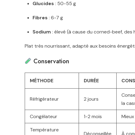
Glucides
: 50-55 g
Fibres
: 6-7 g
Sodium
: élevé (à cause du corned-beef, des
Plat très nourrissant, adapté aux besoins énergét
Conservation
MÉTHODE
DURÉE
CONS
Conse
Réfrigérateur
2 jours
la cas
Congélateur
1-2 mois
Mieux 
Température
Déconseillée
À con