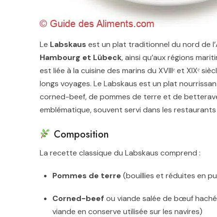
Le
Labskaus
est un plat traditionnel du nord de 
Hambourg et Lübeck
, ainsi qu’aux régions mari
est liée à la cuisine des marins du XVIIIᵉ et XIXᵉ siè
longs voyages. Le Labskaus est un plat nourrissan
corned-beef, de pommes de terre et de betteraves.
emblématique, souvent servi dans les restaurants 
Composition
La recette classique du Labskaus comprend :
Pommes de terre
(bouillies et réduites en p
Corned-beef
ou viande salée de bœuf hachée
viande en conserve utilisée sur les navires)