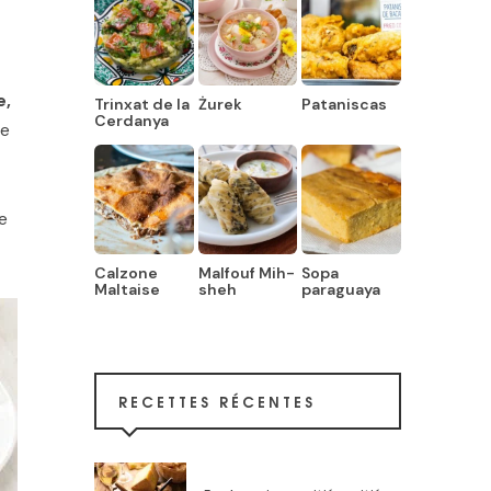
e,
Trinxat de la
Żurek
Pataniscas
Cerdanya
ne
e
Calzone
Malfouf Mih-
Sopa
Maltaise
sheh
paraguaya
RECETTES RÉCENTES