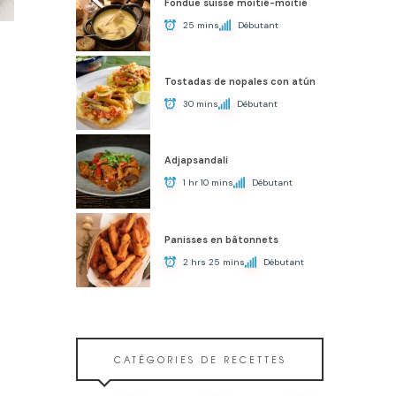
Fondue suisse moitié-moitié
25 mins
Débutant
Tostadas de nopales con atún
30 mins
Débutant
Adjapsandali
1 hr 10 mins
Débutant
Panisses en bâtonnets
2 hrs 25 mins
Débutant
CATÉGORIES DE RECETTES