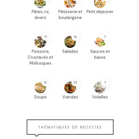
Pâtes, riz,
Pâtisserie et
Petit déjeuner
divers
boulangerie
17
14
7
Poissons,
Salades
Sauces et
Crustacés et
bases
Mollusques
12
22
7
Soupe
Viandes
Volailles
THÉMATIQUES DE RECETTES