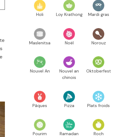
Holi
Loy Krathong
Mardi gras
ète
Maslenitsa
Noël
Norouz
es
e
Nouvel An
Nouvel an
Oktoberfest
chinois
Pâques
Pizza
Plats froids
Pourim
Ramadan
Roch