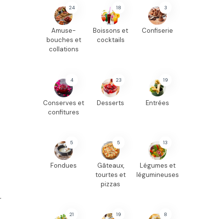
24
18
3
Amuse-
Boissons et
Confiserie
bouches et
cocktails
collations
4
23
19
Conserves et
Desserts
Entrées
confitures
5
5
13
Fondues
Gâteaux,
Légumes et
tourtes et
légumineuses
pizzas
r
21
19
8