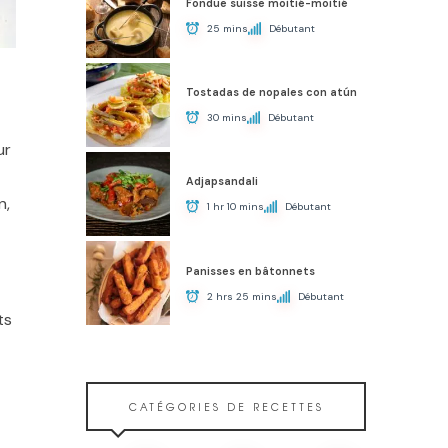
Fondue suisse moitié-moitié
25 mins
Débutant
Tostadas de nopales con atún
30 mins
Débutant
ur
Adjapsandali
n,
1 hr 10 mins
Débutant
Panisses en bâtonnets
2 hrs 25 mins
Débutant
ts
CATÉGORIES DE RECETTES