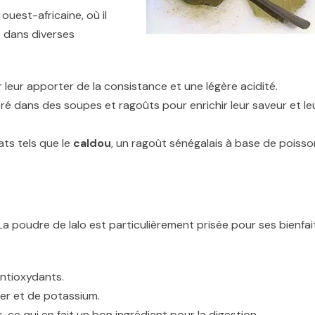
 ouest-africaine, où il
 dans diverses
 leur apporter de la consistance et une légère acidité.
oré dans des soupes et ragoûts pour enrichir leur saveur et le
ats tels que le
caldou
, un ragoût sénégalais à base de poisso
La poudre de lalo est particulièrement prisée pour ses bienfai
antioxydants.
fer et de potassium.
 ce qui en fait un bon ingrédient pour la digestion.