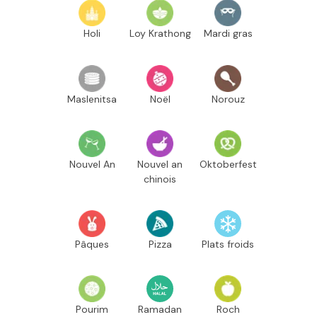
Holi
Loy Krathong
Mardi gras
Maslenitsa
Noël
Norouz
Nouvel An
Nouvel an
Oktoberfest
chinois
Pâques
Pizza
Plats froids
Pourim
Ramadan
Roch