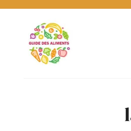
Guide
des
Aliments
Encyclopédie
des
aliments
/
www.guidedesaliments.com