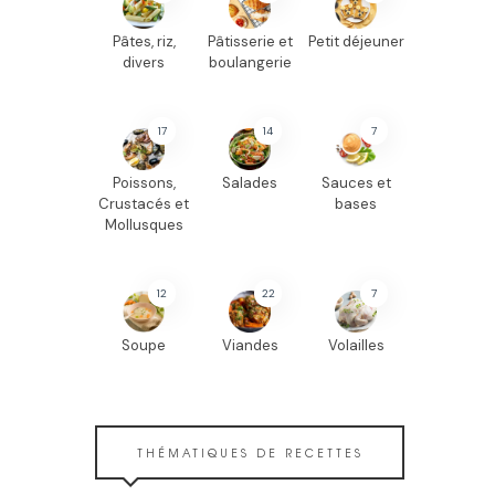
Pâtes, riz,
Pâtisserie et
Petit déjeuner
divers
boulangerie
17
14
7
Poissons,
Salades
Sauces et
Crustacés et
bases
Mollusques
12
22
7
Soupe
Viandes
Volailles
THÉMATIQUES DE RECETTES