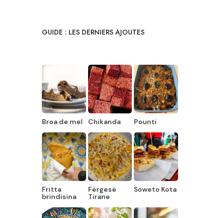
GUIDE : LES DERNIERS AJOUTES
Broa de mel
Chikanda
Pounti
Fritta
Fërgesë
Soweto Kota
brindisina
Tirane