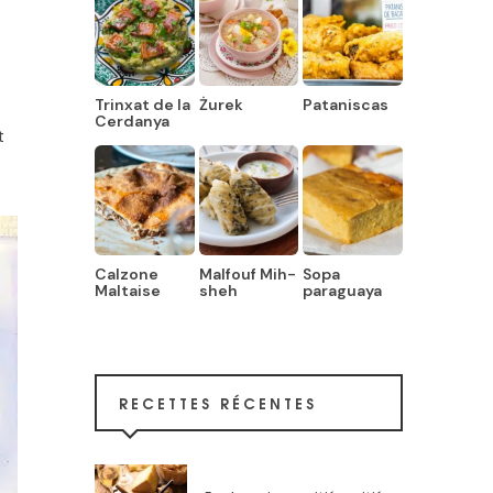
Trinxat de la
Żurek
Pataniscas
Cerdanya
t
Calzone
Malfouf Mih-
Sopa
Maltaise
sheh
paraguaya
RECETTES RÉCENTES