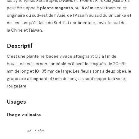
les synonymes
Peristrophe bivalvis
et
P. roxburghiana
). Il
( L. ) Merr.
peut être appelé
plante magenta
, ou
lá cẩm
en vietnamien et
originaire du sud-est de l’ Asie, de l’Assam au sud du Sri Lanka et
de l’est jusqu’à l’Asie du Sud-Est continentale, Java , le sud de
la Chine et Taiwan.
Descriptif
C’est une plante herbacée vivace atteignant 0,3 à 1 m de
haut. Les feuilles sont lancéolées à ovoïdes-aiguës, de 20–75
mm de long et 10–35 mm de large. Les fleurs sont à deux lobes, le
grand axe atteignant 50 mm de long ; ils sont magenta à violet
rougeâtre.
Usages
Usage culinaire
Xôi la cẩm