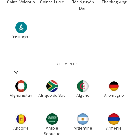
Saint-Valentin
Sainte Lucie
Têt Nguyên
Thanksgiving
Dán
Yennayer
CUISINES
Afghanistan
Afrique du Sud
Algérie
Allemagne
Andorre
Arabie
Argentine
Arménie
Saoudite