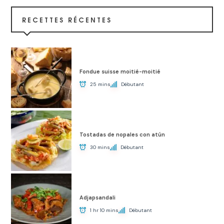
RECETTES RÉCENTES
Fondue suisse moitié-moitié
25 mins
Débutant
Tostadas de nopales con atún
30 mins
Débutant
Adjapsandali
1 hr 10 mins
Débutant