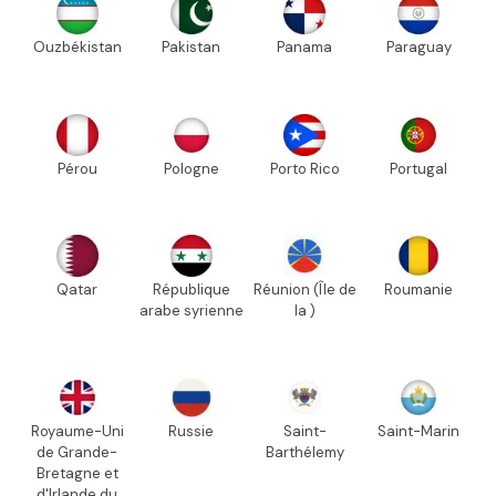
Ouzbékistan
Pakistan
Panama
Paraguay
Pérou
Pologne
Porto Rico
Portugal
Qatar
République
Réunion (Île de
Roumanie
arabe syrienne
la )
Royaume-Uni
Russie
Saint-
Saint-Marin
de Grande-
Barthélemy
Bretagne et
d'Irlande du