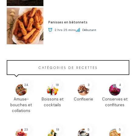
Panisses en bâtonnets
2 hrs 25 mins
Débutant
CATÉGORIES DE RECETTES
24
18
3
4
Amuse-
Boissons et
Confiserie
Conserves et
bouches et
cocktails
confitures
collations
23
19
5
5