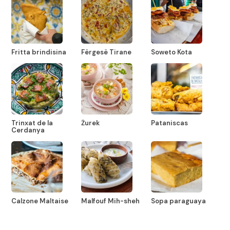
Fritta brindisina
Fërgesë Tirane
Soweto Kota
Trinxat de la
Żurek
Pataniscas
Cerdanya
Calzone Maltaise
Malfouf Mih-sheh
Sopa paraguaya