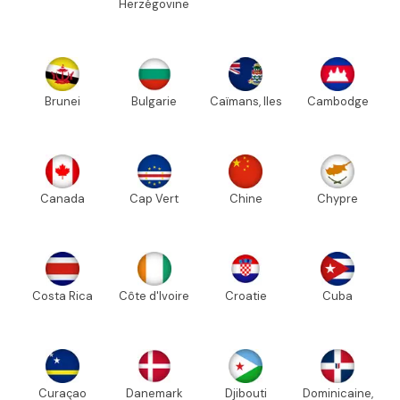
Herzégovine
Brunei
Bulgarie
Caïmans, Iles
Cambodge
Canada
Cap Vert
Chine
Chypre
Costa Rica
Côte d'Ivoire
Croatie
Cuba
Curaçao
Danemark
Djibouti
Dominicaine,