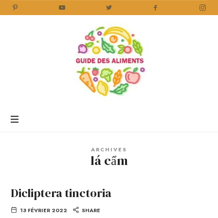
Guide
des
Aliments
Encyclopédie
des
aliments
/
ARCHIVES
www.guidedesaliments.com
lá cẩm
Dicliptera tinctoria
13 FÉVRIER 2022
SHARE