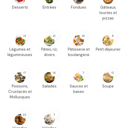
Desserts
Entrées
Fondues
Gâteaux,
tourtes et
pizzas
13
21
19
8
Légumes et
Pâtes, riz,
Pâtisserie et
Petit déjeuner
légumineuses
divers
boulangerie
17
14
7
12
Poissons,
Salades
Sauces et
Soupe
Crustacés et
bases
Mollusques
22
7