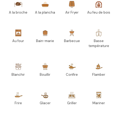
A la broche
A la plancha
Air Fryer
Au feu de bois
Au four
Bain-marie
Barbecue
Basse
température
Blanchir
Bouillir
Confire
Flamber
Frire
Glacer
Griller
Mariner