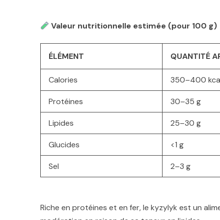
Valeur nutritionnelle estimée (pour 100 g)
ÉLÉMENT
QUANTITÉ A
Calories
350–400 kca
Protéines
30–35 g
Lipides
25–30 g
Glucides
<1 g
Sel
2–3 g
Riche en protéines et en fer, le kyzylyk est un a