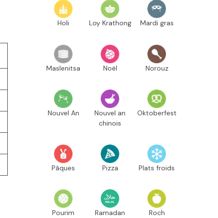
Holi
Loy Krathong
Mardi gras
Maslenitsa
Noël
Norouz
Nouvel An
Nouvel an
Oktoberfest
chinois
Pâques
Pizza
Plats froids
Pourim
Ramadan
Roch