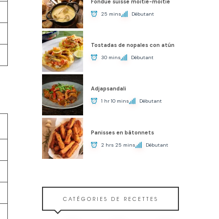
Fondue suisse moitié-moitié
25 mins
Débutant
Tostadas de nopales con atún
30 mins
Débutant
Adjapsandali
1 hr 10 mins
Débutant
Panisses en bâtonnets
2 hrs 25 mins
Débutant
CATÉGORIES DE RECETTES