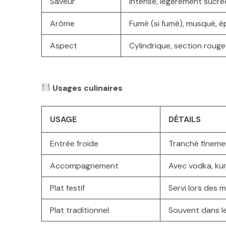
Saveur
Intense, légèrement sucrée
Arôme
Fumé (si fumé), musqué, é
Aspect
Cylindrique, section roug
Usages culinaires
USAGE
DÉTAILS
Entrée froide
Tranché finemen
Accompagnement
Avec vodka, kum
Plat festif
Servi lors des m
Plat traditionnel
Souvent dans le