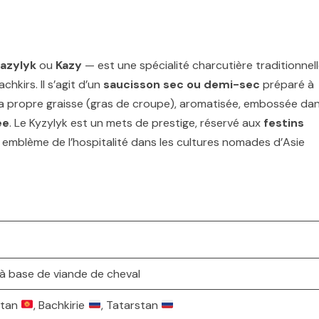
azylyk
ou
Kazy
— est une spécialité charcutière traditionnel
hkirs. Il s’agit d’un
saucisson sec ou demi-sec
préparé à
sa propre graisse (gras de croupe), aromatisée, embossée da
ée
. Le Kyzylyk est un mets de prestige, réservé aux
festins
, emblème de l’hospitalité dans les cultures nomades d’Asie
à base de viande de cheval
istan
, Bachkirie
, Tatarstan