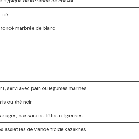
, typique de la viande de cheval
picé
e foncé marbrée de blanc
t, servi avec pain ou légumes marinés
is ou thé noir
ariages, naissances, fêtes religieuses
s assiettes de viande froide kazakhes