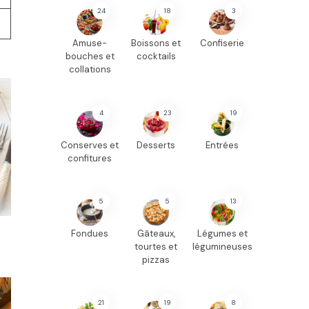
24
18
3
Amuse-
Boissons et
Confiserie
bouches et
cocktails
collations
4
23
19
Conserves et
Desserts
Entrées
confitures
5
5
13
Fondues
Gâteaux,
Légumes et
tourtes et
légumineuses
pizzas
21
19
8