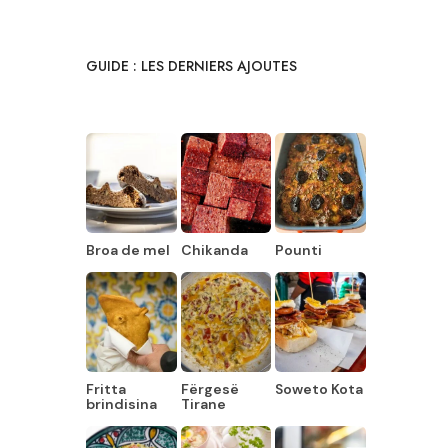
GUIDE : LES DERNIERS AJOUTES
Broa de mel
Chikanda
Pounti
Fritta
Fërgesë
Soweto Kota
brindisina
Tirane