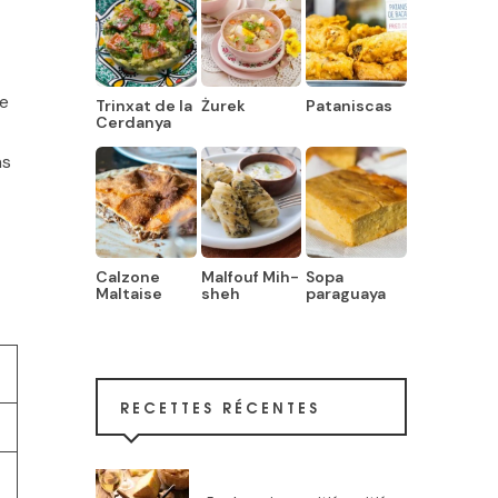
le
Trinxat de la
Żurek
Pataniscas
Cerdanya
ns
Calzone
Malfouf Mih-
Sopa
Maltaise
sheh
paraguaya
RECETTES RÉCENTES