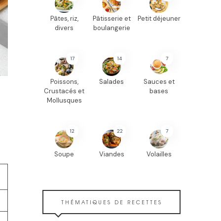
Pâtes, riz,
Pâtisserie et
Petit déjeuner
divers
boulangerie
17
14
7
Poissons,
Salades
Sauces et
Crustacés et
bases
Mollusques
12
22
7
Soupe
Viandes
Volailles
THÉMATIQUES DE RECETTES