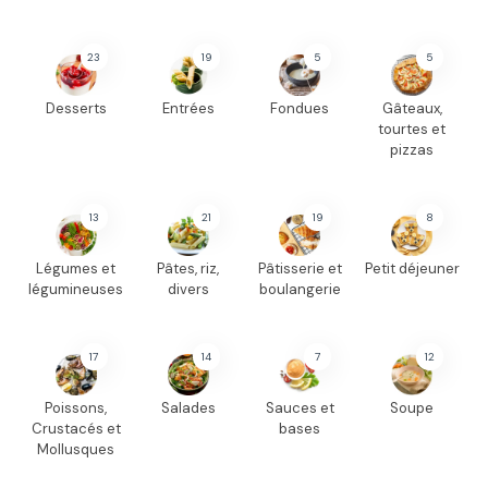
23
19
5
5
Desserts
Entrées
Fondues
Gâteaux,
tourtes et
pizzas
13
21
19
8
Légumes et
Pâtes, riz,
Pâtisserie et
Petit déjeuner
légumineuses
divers
boulangerie
17
14
7
12
Poissons,
Salades
Sauces et
Soupe
Crustacés et
bases
Mollusques