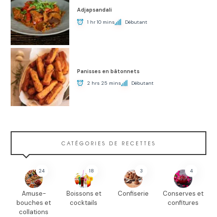
Adjapsandali
1 hr 10 mins
Débutant
Panisses en bâtonnets
2 hrs 25 mins
Débutant
CATÉGORIES DE RECETTES
24
18
3
4
Amuse-
Boissons et
Confiserie
Conserves et
bouches et
cocktails
confitures
collations