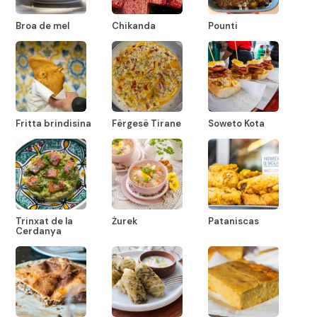
Broa de mel
Chikanda
Pounti
Fritta brindisina
Fërgesë Tirane
Soweto Kota
Trinxat de la
Żurek
Pataniscas
Cerdanya