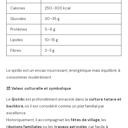
Calories
250–300 kcal
Glucides
30–35 g
Protéines
5–6 g
Lipides
10–15 g
Fibres
2–3 g
Le qistibi est un encas nourrissant, énergétique mais équilibré, à
consommer modérément.
Valeur culturelle et symbolique
Le
Qistibi
est profondément enraciné dans la
culture tatare et
bachkire
, où il est considéré comme un plat familial par
excellence.
Historiquement, il accompagnait les
fêtes de village
, les
réunions familiales
ou les
travaux agricoles
, car facile à