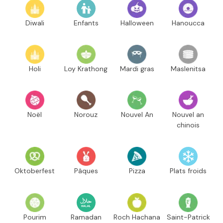
Diwali
Enfants
Halloween
Hanoucca
Holi
Loy Krathong
Mardi gras
Maslenitsa
Noël
Norouz
Nouvel An
Nouvel an
chinois
Oktoberfest
Pâques
Pizza
Plats froids
Pourim
Ramadan
Roch Hachana
Saint-Patrick