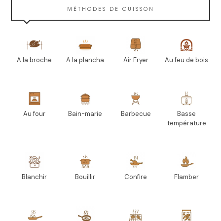
MÉTHODES DE CUISSON
A la broche
A la plancha
Air Fryer
Au feu de bois
Au four
Bain-marie
Barbecue
Basse
température
Blanchir
Bouillir
Confire
Flamber