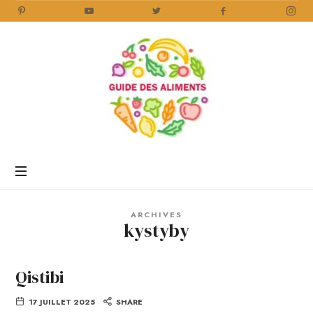
Guide
des
Aliments
Encyclopédie
des
aliments
/
ARCHIVES
www.guidedesaliments.com
kystyby
Qistibi
17 JUILLET 2025
SHARE