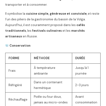
transporter et à consommer.
Il symbolise la
cuisine simple, généreuse et conviviale
, et reste
l’un des piliers de la gastronomie du bassin de la Volga.
Aujourd’hui, il est couramment proposé dans les
cafés
traditionnels
, les
festivals culinaires
et les
marchés
artisanaux
en Russie.
Conservation
FORME
MÉTHODE
DURÉE
À température
Jusqu’à 1
Frais
ambiante
journée
Dans un contenant
Réfrigéré
2–3 jours
hermétique
Poêle ou four doux,
Avant
Réchauffage
jamais au micro-ondes
consommation