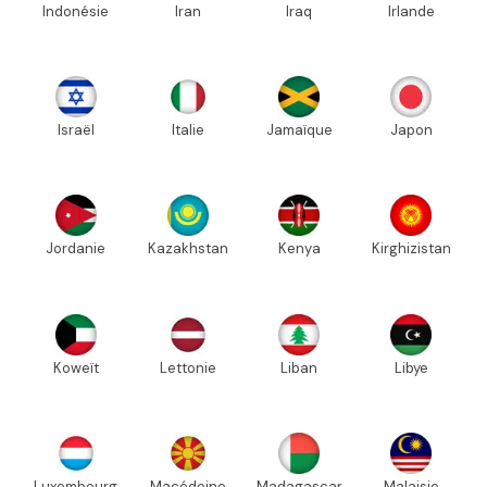
Indonésie
Iran
Iraq
Irlande
Israël
Italie
Jamaïque
Japon
Jordanie
Kazakhstan
Kenya
Kirghizistan
Koweït
Lettonie
Liban
Libye
Luxembourg
Macédoine
Madagascar
Malaisie