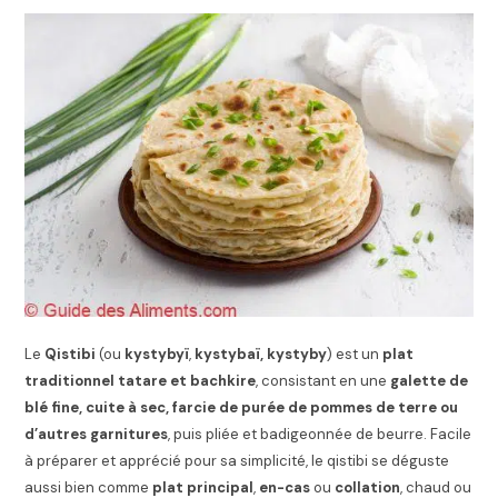
Le
Qistibi
(ou
kystybyï
,
kystybaï, kystyby
) est un
plat
traditionnel tatare et bachkire
, consistant en une
galette de
blé fine, cuite à sec, farcie de purée de pommes de terre ou
d’autres garnitures
, puis pliée et badigeonnée de beurre. Facile
à préparer et apprécié pour sa simplicité, le qistibi se déguste
aussi bien comme
plat principal
,
en-cas
ou
collation
, chaud ou