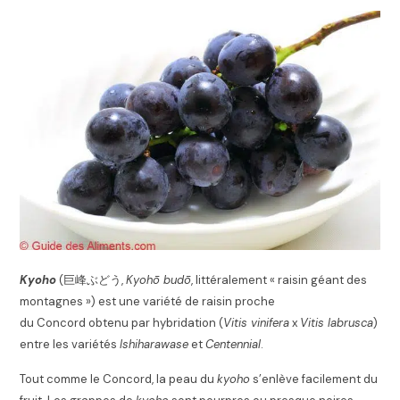
Kyoho
(
巨峰ぶどう
,
Kyohō budō
,
littéralement « raisin géant des
montagnes »
) est une variété de raisin proche
du Concord obtenu par hybridation (
Vitis vinifera
x
Vitis labrusca
)
entre les variétés
Ishiharawase
et
Centennial
.
Tout comme le Concord, la peau du
kyoho
s’enlève facilement du