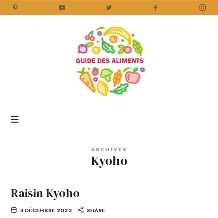
Guide
des
Aliments
Encyclopédie
des
aliments
/
ARCHIVES
www.guidedesaliments.com
Kyohō
Raisin Kyoho
3 DÉCEMBRE 2022
SHARE