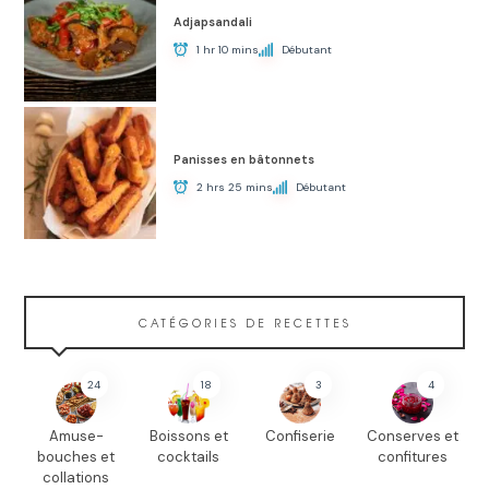
Adjapsandali
1 hr 10 mins
Débutant
Panisses en bâtonnets
2 hrs 25 mins
Débutant
CATÉGORIES DE RECETTES
24
18
3
4
Amuse-
Boissons et
Confiserie
Conserves et
bouches et
cocktails
confitures
collations