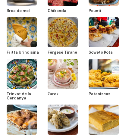
Broa de mel
Chikanda
Pounti
Fritta brindisina
Fërgesë Tirane
Soweto Kota
Trinxat de la
Żurek
Pataniscas
Cerdanya