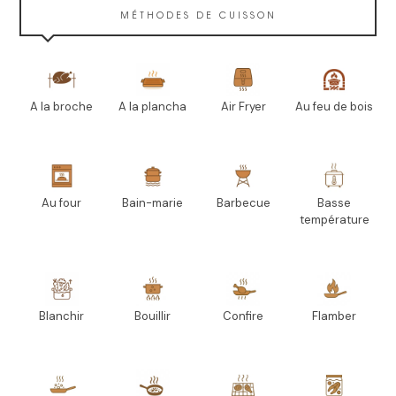
MÉTHODES DE CUISSON
A la broche
A la plancha
Air Fryer
Au feu de bois
Au four
Bain-marie
Barbecue
Basse
température
Blanchir
Bouillir
Confire
Flamber