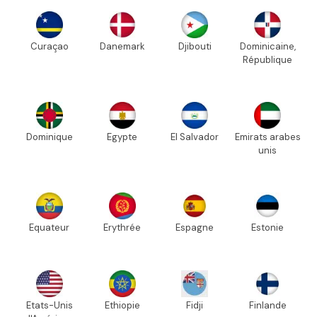
Curaçao
Danemark
Djibouti
Dominicaine,
République
Dominique
Egypte
El Salvador
Emirats arabes
unis
Equateur
Erythrée
Espagne
Estonie
Etats-Unis
Ethiopie
Fidji
Finlande