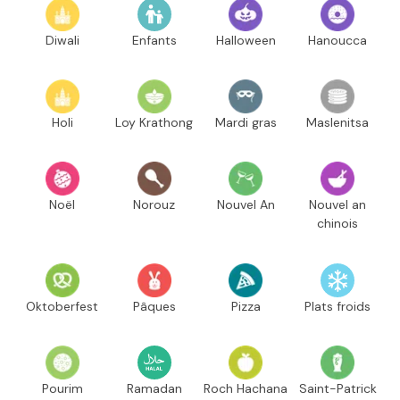
Diwali
Enfants
Halloween
Hanoucca
Holi
Loy Krathong
Mardi gras
Maslenitsa
Noël
Norouz
Nouvel An
Nouvel an
chinois
Oktoberfest
Pâques
Pizza
Plats froids
Pourim
Ramadan
Roch Hachana
Saint-Patrick