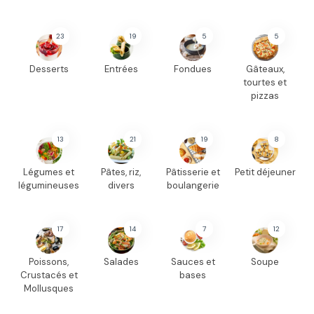
23
19
5
5
Desserts
Entrées
Fondues
Gâteaux,
tourtes et
pizzas
13
21
19
8
Légumes et
Pâtes, riz,
Pâtisserie et
Petit déjeuner
légumineuses
divers
boulangerie
17
14
7
12
Poissons,
Salades
Sauces et
Soupe
Crustacés et
bases
Mollusques