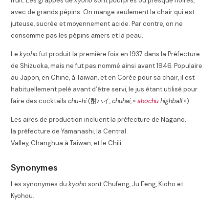
fruit. Les grappes de
kyoho
sont pourpres ou presque noires,
avec de grands pépins. On mange seulement la chair qui est
juteuse, sucrée et moyennement acide. Par contre, on ne
consomme pas les pépins amers et la peau.
Le
kyoho
fut produit la première fois en 1937 dans la Préfecture
de Shizuoka, mais ne fut pas nommé ainsi avant 1946. Populaire
au Japon, en Chine, à Taiwan, et en Corée pour sa chair, il est
habituellement pelé avant d’être servi, le jus étant utilisé pour
faire des cocktails
chu-hi
(
酎ハイ
,
chūhai
,
«
shōchū
highball
»
).
Les aires de production incluent la préfecture de Nagano,
la préfecture de Yamanashi, la Central
Valley, Changhua à Taiwan, et le Chili.
Synonymes
Les synonymes du
kyoho
sont Chufeng, Ju Feng, Kioho et
Kyohou.