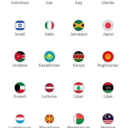
Indonésie
Iran
Iraq
Irlande
Israël
Italie
Jamaïque
Japon
Jordanie
Kazakhstan
Kenya
Kirghizistan
Koweït
Lettonie
Liban
Libye
Luxembourg
Macédoine
Madagascar
Malaisie