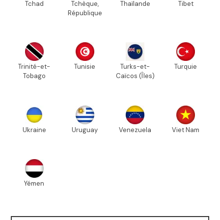
Tchad
Tchèque,
Thaïlande
Tibet
République
Trinité-et-
Tunisie
Turks-et-
Turquie
Tobago
Caïcos (Îles)
Ukraine
Uruguay
Venezuela
Viet Nam
Yémen