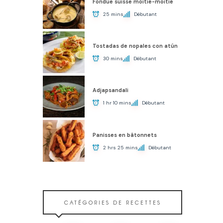
Fondue suisse moitié-moitié
25 mins
Débutant
Tostadas de nopales con atún
30 mins
Débutant
Adjapsandali
1 hr 10 mins
Débutant
Panisses en bâtonnets
2 hrs 25 mins
Débutant
CATÉGORIES DE RECETTES