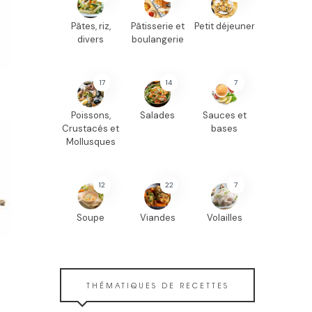
Pâtes, riz,
Pâtisserie et
Petit déjeuner
divers
boulangerie
17
14
7
Poissons,
Salades
Sauces et
Crustacés et
bases
Mollusques
12
22
7
Soupe
Viandes
Volailles
THÉMATIQUES DE RECETTES