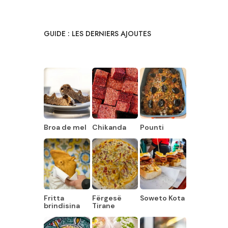
GUIDE : LES DERNIERS AJOUTES
Broa de mel
Chikanda
Pounti
Fritta
Fërgesë
Soweto Kota
brindisina
Tirane