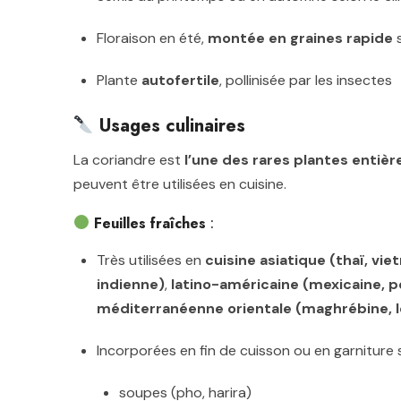
Floraison en été,
montée en graines rapide
s
Plante
autofertile
, pollinisée par les insectes
Usages culinaires
La coriandre est
l’une des rares plantes enti
peuvent être utilisées en cuisine.
Feuilles fraîches
:
Très utilisées en
cuisine asiatique (thaï, vi
indienne)
,
latino-américaine (mexicaine, 
méditerranéenne orientale (maghrébine, l
Incorporées en fin de cuisson ou en garniture s
soupes (pho, harira)