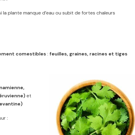
i la plante manque d’eau ou subit de fortes chaleurs
èrement comestibles
:
feuilles, graines, racines et tiges
etnamienne,
péruvienne)
et
evantine)
ur :