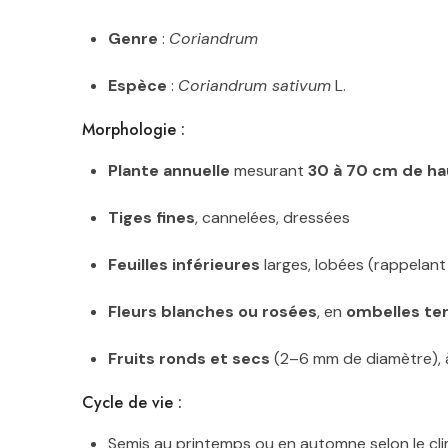
Genre
:
Coriandrum
Espèce
:
Coriandrum sativum
L.
Morphologie :
Plante annuelle
mesurant
30 à 70 cm de ha
Tiges fines
, cannelées, dressées
Feuilles inférieures
larges, lobées (rappelant l
Fleurs blanches ou rosées
, en
ombelles te
Fruits ronds et secs
(2–6 mm de diamètre), à 
Cycle de vie :
Semis au printemps ou en automne selon le cl