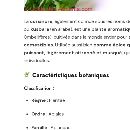
La
coriandre
, également connue sous les noms 
ou
kusbara
(en arabe), est une
plante aromatiq
Ombellifères), cultivée dans le monde entier pour
comestibles
. Utilisée aussi bien
comme épice q
puissant, légèrement citronné et musqué
, qu
individuelles.
Caractéristiques botaniques
Classification :
Règne
: Plantae
Ordre
: Apiales
Famille
: Apiaceae