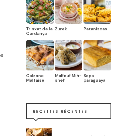
Trinxat de la
Żurek
Pataniscas
Cerdanya
és
Calzone
Malfouf Mih-
Sopa
Maltaise
sheh
paraguaya
RECETTES RÉCENTES