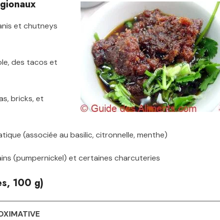
égionaux
yanis et chutneys
le, des tacos et
s, bricks, et
tique (associée au basilic, citronnelle, menthe)
pains (pumpernickel) et certaines charcuteries
es, 100 g)
OXIMATIVE