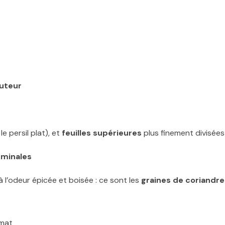
uteur
e persil plat), et
feuilles supérieures
plus finement divisées
rminales
l’odeur épicée et boisée : ce sont les
graines de coriandre
imat