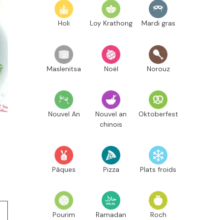
Holi
Loy Krathong
Mardi gras
Maslenitsa
Noël
Norouz
Nouvel An
Nouvel an
Oktoberfest
chinois
Pâques
Pizza
Plats froids
Pourim
Ramadan
Roch