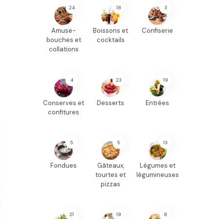
24
18
3
Amuse-
Boissons et
Confiserie
bouches et
cocktails
collations
4
23
19
Conserves et
Desserts
Entrées
confitures
5
5
13
Fondues
Gâteaux,
Légumes et
tourtes et
légumineuses
pizzas
21
19
8