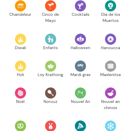
Chandeleur
Cinco de
Cocktails
Día de los
Mayo
Muertos
Diwali
Enfants
Halloween
Hanoucca
Holi
Loy Krathong
Mardi gras
Maslenitsa
Noël
Norouz
Nouvel An
Nouvel an
chinois