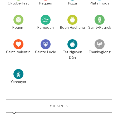
Oktoberfest
Pâques
Pizza
Plats froids
Pourim
Ramadan
Roch Hachana
Saint-Patrick
Saint-Valentin
Sainte Lucie
Têt Nguyên
Thanksgiving
Dán
Yennayer
CUISINES