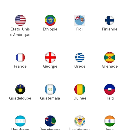
Etats-Unis
Ethiopie
Fidji
Finlande
d'Amérique
France
Géorgie
Grèce
Grenade
Guadeloupe
Guatemala
Guinée
Haïti
Honduras
Îles vierges
Îles Vierges
Inde