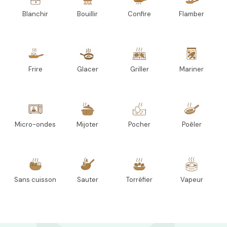
Blanchir
Bouillir
Confire
Flamber
Frire
Glacer
Griller
Mariner
Micro-ondes
Mijoter
Pocher
Poêler
Sans cuisson
Sauter
Torréfier
Vapeur