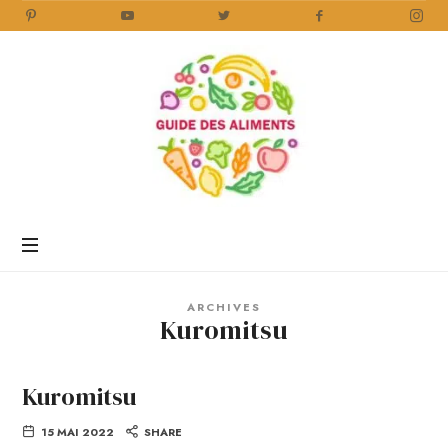
Guide
des
Aliments
Encyclopédie
des
aliments
/
ARCHIVES
www.guidedesaliments.com
Kuromitsu
Kuromitsu
15 MAI 2022
SHARE