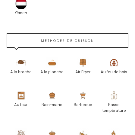
Yémen
MÉTHODES DE CUISSON
A la broche
A la plancha
Air Fryer
Au feu de bois
Au four
Bain-marie
Barbecue
Basse
température