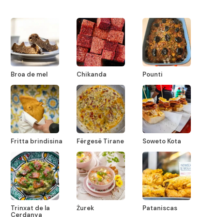
Broa de mel
Chikanda
Pounti
Fritta brindisina
Fërgesë Tirane
Soweto Kota
Trinxat de la
Żurek
Pataniscas
Cerdanya