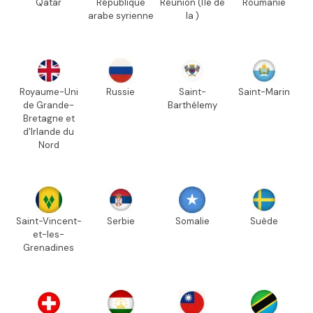
Qatar
République
Réunion (Île de
Roumanie
arabe syrienne
la )
Royaume-Uni
Russie
Saint-
Saint-Marin
de Grande-
Barthélemy
Bretagne et
d'Irlande du
Nord
Saint-Vincent-
Serbie
Somalie
Suède
et-les-
Grenadines