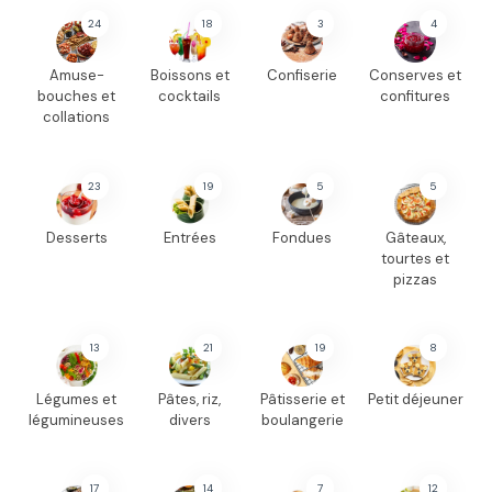
24
18
3
4
Amuse-
Boissons et
Confiserie
Conserves et
bouches et
cocktails
confitures
collations
23
19
5
5
Desserts
Entrées
Fondues
Gâteaux,
tourtes et
pizzas
13
21
19
8
Légumes et
Pâtes, riz,
Pâtisserie et
Petit déjeuner
légumineuses
divers
boulangerie
17
14
7
12