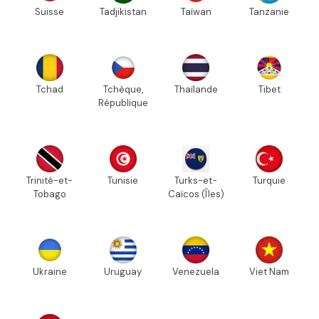
Suisse
Tadjikistan
Taïwan
Tanzanie
Tchad
Tchèque,
Thaïlande
Tibet
République
Trinité-et-
Tunisie
Turks-et-
Turquie
Tobago
Caïcos (Îles)
Ukraine
Uruguay
Venezuela
Viet Nam