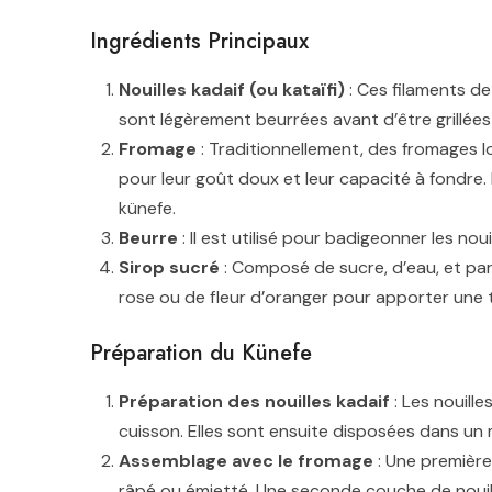
Ingrédients Principaux
Nouilles kadaif (ou kataïfi)
: Ces filaments de
sont légèrement beurrées avant d’être grillées
Fromage
: Traditionnellement, des fromages lo
pour leur goût doux et leur capacité à fondre
künefe.
Beurre
: Il est utilisé pour badigeonner les nou
Sirop sucré
: Composé de sucre, d’eau, et parfo
rose ou de fleur d’oranger pour apporter une to
Préparation du Künefe
Préparation des nouilles kadaif
: Les nouill
cuisson. Elles sont ensuite disposées dans un
Assemblage avec le fromage
: Une première
râpé ou émietté. Une seconde couche de nouille