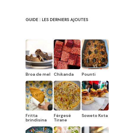
GUIDE : LES DERNIERS AJOUTES
Broa de mel
Chikanda
Pounti
Fritta
Fërgesë
Soweto Kota
brindisina
Tirane