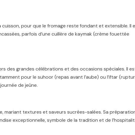
cuisson, pour que le fromage reste fondant et extensible. Il 
assées, parfois d’une cuillère de kaymak (crème fouettée
ors des grandes célébrations et des occasions spéciales. Il es
amment pour le suhoor (repas avant l’aube) ou l’iftar (ruptu
 journée de jeûne.
se, mariant textures et saveurs sucrées-salées. Sa préparatio
ise exceptionnelle, symbole de la tradition et de l’hospitali