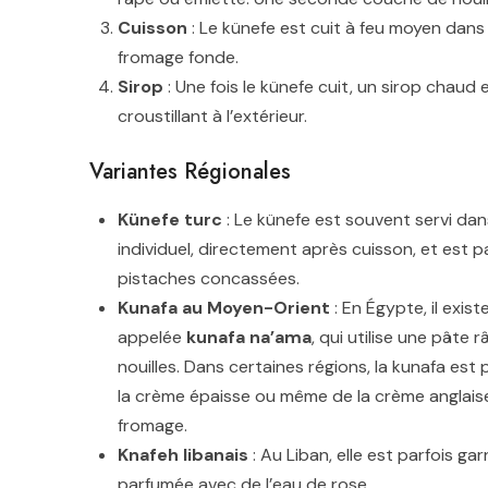
Cuisson
: Le künefe est cuit à feu moyen dans 
fromage fonde.
Sirop
: Une fois le künefe cuit, un sirop chaud 
croustillant à l’extérieur.
Variantes Régionales
Künefe turc
: Le künefe est souvent servi dan
individuel, directement après cuisson, et est 
pistaches concassées.
Kunafa au Moyen-Orient
: En Égypte, il exist
appelée
kunafa na’ama
, qui utilise une pâte 
nouilles. Dans certaines régions, la kunafa est
la crème épaisse ou même de la crème anglaise,
fromage.
Knafeh libanais
: Au Liban, elle est parfois 
parfumée avec de l’eau de rose.