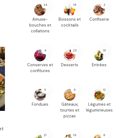
24
18
3
Amuse-
Boissons et
Confiserie
bouches et
cocktails
collations
4
23
19
Conserves et
Desserts
Entrées
confitures
5
5
13
Fondues
Gâteaux,
Légumes et
tourtes et
légumineuses
pizzas
et
21
19
8