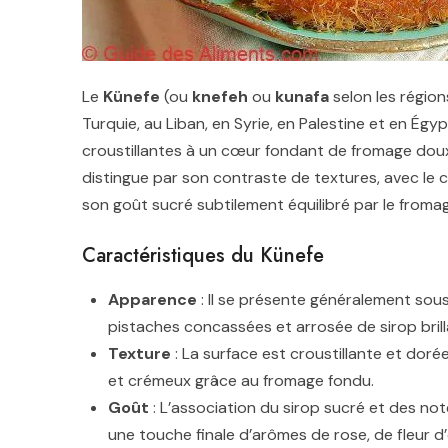
Le
Künefe
(ou
knefeh
ou
kunafa
selon les régio
Turquie, au Liban, en Syrie, en Palestine et en Égy
croustillantes à un cœur fondant de fromage doux,
distingue par son contraste de textures, avec le cr
son goût sucré subtilement équilibré par le fromag
Caractéristiques du Künefe
Apparence
: Il se présente généralement sou
pistaches concassées et arrosée de sirop brill
Texture
: La surface est croustillante et dorée
et crémeux grâce au fromage fondu.
Goût
: L’association du sirop sucré et des no
une touche finale d’arômes de rose, de fleur d