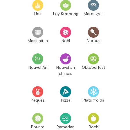
Holi
Loy Krathong
Mardi gras
Maslenitsa
Noël
Norouz
Nouvel An
Nouvel an
Oktoberfest
chinois
Pâques
Pizza
Plats froids
Pourim
Ramadan
Roch