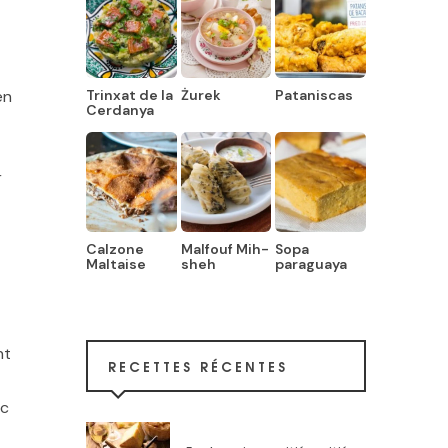
Trinxat de la
Żurek
Pataniscas
en
Cerdanya
r
Calzone
Malfouf Mih-
Sopa
Maltaise
sheh
paraguaya
nt
RECETTES RÉCENTES
ec