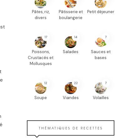
Pâtes, riz,
Pâtisserie et
Petit déjeuner
divers
boulangerie
est
17
14
7
Poissons,
Salades
Sauces et
Crustacés et
bases
Mollusques
t
re
12
22
7
Soupe
Viandes
Volailles
n
té
THÉMATIQUES DE RECETTES