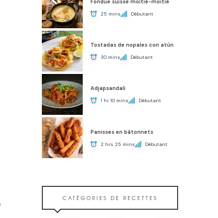
Fondue suisse moitié-moitié
25 mins
Débutant
Tostadas de nopales con atún
30 mins
Débutant
Adjapsandali
1 hr 10 mins
Débutant
Panisses en bâtonnets
2 hrs 25 mins
Débutant
CATÉGORIES DE RECETTES
e