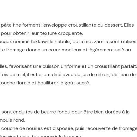
 pâte fine forment l’enveloppe croustillante du dessert. Elles
 pour obtenir leur texture croquante.
caux comme l’akkawi, le nabulsi, ou la mozzarella sont utilisés
. Le fromage donne un cœur moelleux et légèrement salé au
illes, favorisant une cuisson uniforme et un croustillant parfait.
is de miel, il est aromatisé avec du jus de citron, de l’eau de
uche florale et équilibrer le goût sucré.
es sont enduites de beurre fondu pour être bien dorées à la
 moule rond.
 couche de nouilles est disposée, puis recouverte de fromag
s vient ensuite recouvrir le fromage.