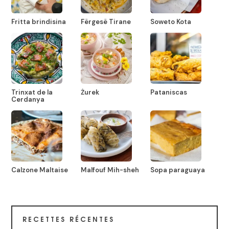
Fritta brindisina
Fërgesë Tirane
Soweto Kota
Trinxat de la
Żurek
Pataniscas
Cerdanya
Calzone Maltaise
Malfouf Mih-sheh
Sopa paraguaya
RECETTES RÉCENTES