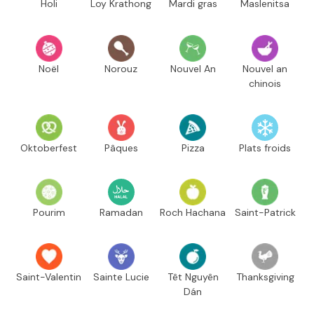
Holi
Loy Krathong
Mardi gras
Maslenitsa
Noël
Norouz
Nouvel An
Nouvel an
chinois
Oktoberfest
Pâques
Pizza
Plats froids
Pourim
Ramadan
Roch Hachana
Saint-Patrick
Saint-Valentin
Sainte Lucie
Têt Nguyên
Thanksgiving
Dán