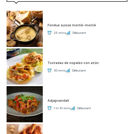
Fondue suisse moitié-moitié
25 mins
Débutant
Tostadas de nopales con atún
30 mins
Débutant
Adjapsandali
1 hr 10 mins
Débutant