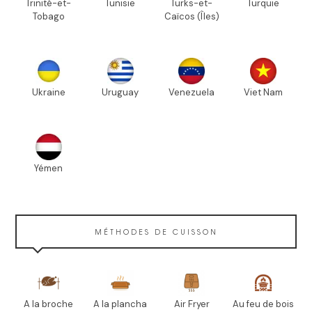
Trinité-et-
Tunisie
Turks-et-
Turquie
Tobago
Caïcos (Îles)
Ukraine
Uruguay
Venezuela
Viet Nam
Yémen
MÉTHODES DE CUISSON
A la broche
A la plancha
Air Fryer
Au feu de bois