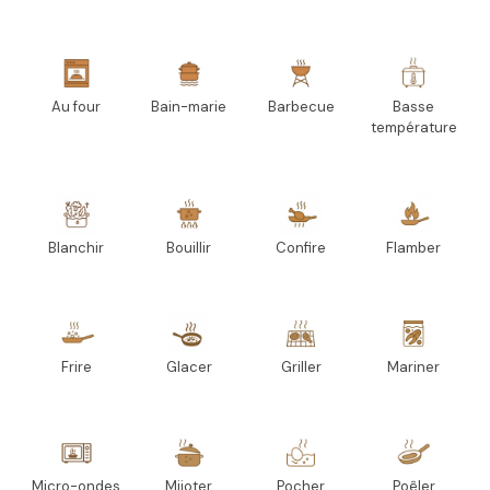
Au four
Bain-marie
Barbecue
Basse
température
Blanchir
Bouillir
Confire
Flamber
Frire
Glacer
Griller
Mariner
Micro-ondes
Mijoter
Pocher
Poêler