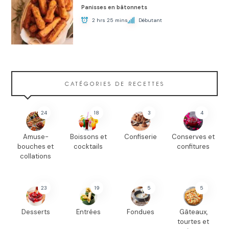
Panisses en bâtonnets
2 hrs 25 mins
Débutant
CATÉGORIES DE RECETTES
24
18
3
4
Amuse-
Boissons et
Confiserie
Conserves et
bouches et
cocktails
confitures
collations
23
19
5
5
Desserts
Entrées
Fondues
Gâteaux,
tourtes et