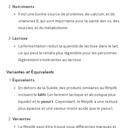
Nutriments
:
Il est une bonne source de protéines, de calcium, et de
vitamines B, qui sont importants pour la santé des os, des
muscles, et du métabolisme.
Lactose
:
La fermentation réduit la quantité de lactose dans le lait,
ce qui peut le rendre plus digestible pour les personnes
légèrement intolérantes au lactose.
Variantes et Équivalents
Équivalents
:
En dehors de la Suède, des produits similaires au filmjölk
incluent le
kéfir
(un ferment lactique et alcoolique plus
liquide) et le
yaourt
. Cependant, le filmjölk a une texture
plus épaisse et une saveur moins acide que le yaourt.
Variantes
:
Le filmjölk peut être trouvé sous différentes marques et