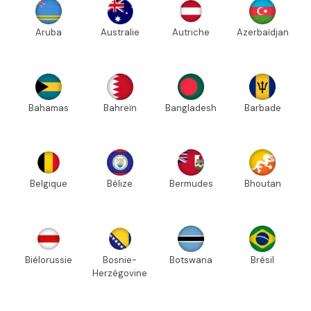
Aruba
Australie
Autriche
Azerbaïdjan
Bahamas
Bahreïn
Bangladesh
Barbade
Belgique
Bélize
Bermudes
Bhoutan
Biélorussie
Bosnie-
Botswana
Brésil
Herzégovine