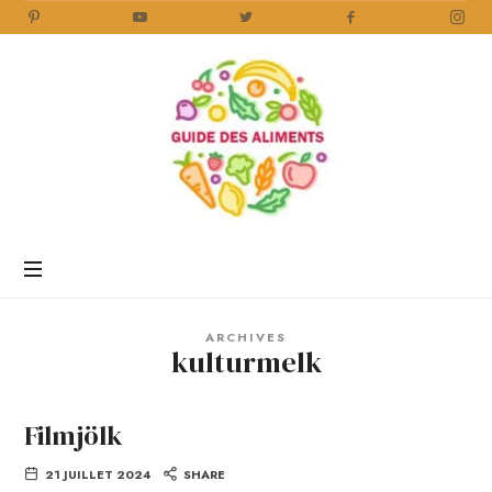
Guide
des
Aliments
Encyclopédie
des
aliments
/
ARCHIVES
www.guidedesaliments.com
kulturmelk
Filmjölk
21 JUILLET 2024
SHARE