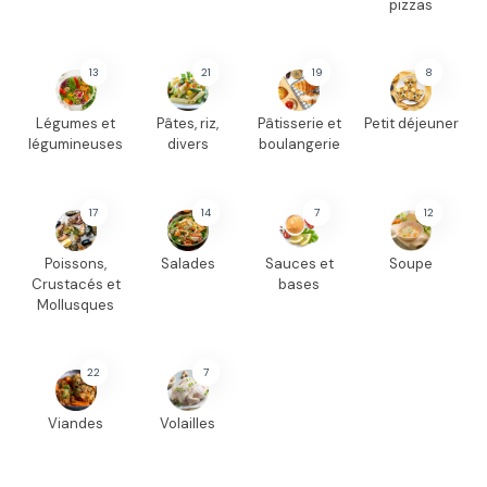
pizzas
13
21
19
8
Légumes et
Pâtes, riz,
Pâtisserie et
Petit déjeuner
légumineuses
divers
boulangerie
17
14
7
12
Poissons,
Salades
Sauces et
Soupe
Crustacés et
bases
Mollusques
22
7
Viandes
Volailles