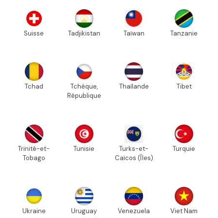
Suisse
Tadjikistan
Taïwan
Tanzanie
Tchad
Tchèque,
Thaïlande
Tibet
République
Trinité-et-
Tunisie
Turks-et-
Turquie
Tobago
Caïcos (Îles)
Ukraine
Uruguay
Venezuela
Viet Nam