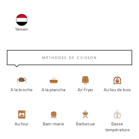
Yémen
MÉTHODES DE CUISSON
A la broche
A la plancha
Air Fryer
Au feu de bois
Au four
Bain-marie
Barbecue
Basse
température