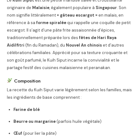
Le
Kuih Siput
est une petite friandise salée et croustillante
originaire de
Malaisie
, également populaire à
Singapour
. Son
nom signifie littéralement
« gâteau escargot »
en malais, en
référence à sa
forme spiralée
qui rappelle une coquille de petit
escargot. Il s’agit d’une pâte frite assaisonnée d’épices,
traditionnellement préparée lors des
fêtes de Hari Raya
Aidilfitri
(fin du Ramadan), du
Nouvel An chinois
et d’autres
célébrations familiales. Apprécié pour sa texture croquante et
son goût parfumé, le Kuih Siput incarne la convivialité et le
partage festif des cuisines malaisienne et peranakan.
Composition
La recette du Kuih Siput varie légèrement selon les familles, mais
les ingrédients de base comprennent :
Farine de blé
Beurre ou margarine
(parfois huile végétale)
Œuf
(pour lier la pâte)