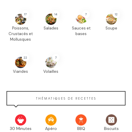
17
14
7
12
Poissons,
Salades
Sauces et
Soupe
Crustacés et
bases
Mollusques
22
7
Viandes
Volailles
THÉMATIQUES DE RECETTES
30 Minutes
Apéro
BBQ
Biscuits