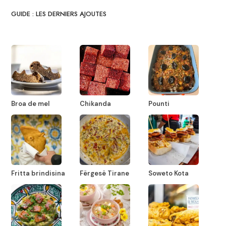
GUIDE : LES DERNIERS AJOUTES
Broa de mel
Chikanda
Pounti
Fritta brindisina
Fërgesë Tirane
Soweto Kota