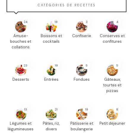
CATÉGORIES DE RECETTES
24
18
3
4
Amuse-
Boissons et
Confiserie
Conserves et
bouches et
cocktails
confitures
collations
23
19
5
5
Desserts
Entrées
Fondues
Gâteaux,
tourtes et
pizzas
13
21
19
8
Légumes et
Pâtes, riz,
Pâtisserie et
Petit déjeuner
légumineuses
divers
boulangerie