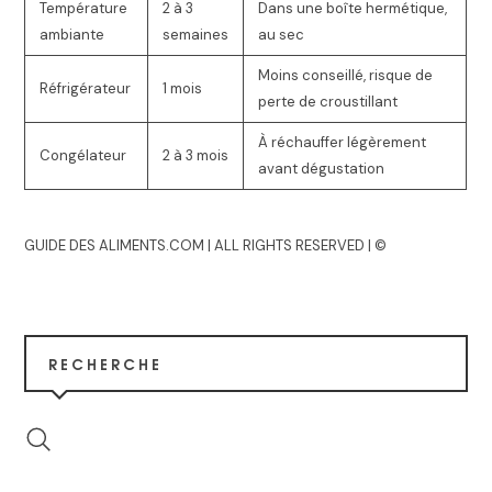
Température
2 à 3
Dans une boîte hermétique,
ambiante
semaines
au sec
Moins conseillé, risque de
Réfrigérateur
1 mois
perte de croustillant
À réchauffer légèrement
Congélateur
2 à 3 mois
avant dégustation
GUIDE DES ALIMENTS.COM | ALL RIGHTS RESERVED | ©
RECHERCHE