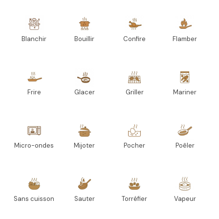
Blanchir
Bouillir
Confire
Flamber
Frire
Glacer
Griller
Mariner
Micro-ondes
Mijoter
Pocher
Poêler
Sans cuisson
Sauter
Torréfier
Vapeur