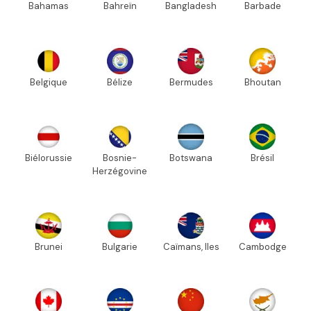
Bahamas
Bahreïn
Bangladesh
Barbade
Belgique
Bélize
Bermudes
Bhoutan
Biélorussie
Bosnie-
Botswana
Brésil
Herzégovine
Brunei
Bulgarie
Caïmans, Iles
Cambodge