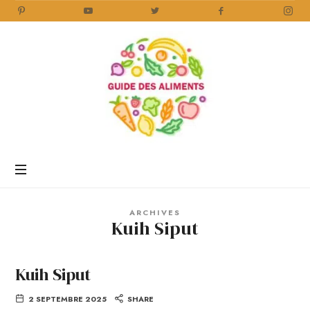
Guide
des
Aliments
Encyclopédie
des
aliments
/
ARCHIVES
www.guidedesaliments.com
Kuih Siput
Kuih Siput
2 SEPTEMBRE 2025
SHARE