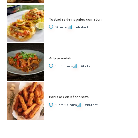
Tostadas de nopales con atún
30 mins
Débutant
Adjapsandali
1 hr 10 mins
Débutant
Panisses en bâtonnets
2 hrs 25 mins
Débutant